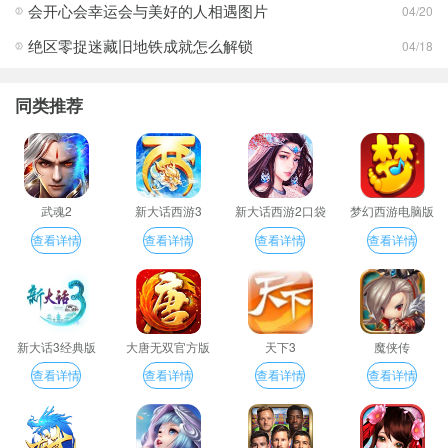
会开心会幸运会与美好的人相遇图片
04/20
绝区零捉迷藏旧地铁成就怎么解锁
04/18
同类推荐
武魂2
新大话西游3
新大话西游2口袋
梦幻西游电脑版
版
查看详情
查看详情
查看详情
查看详情
新大话3经典版
大唐无双官方版
天下3
魔侠传
查看详情
查看详情
查看详情
查看详情