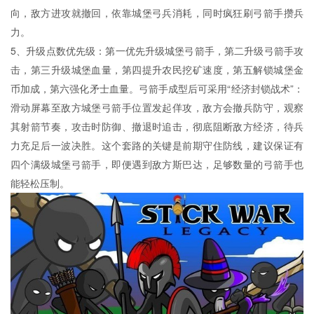
向，敌方进攻就撤回，依靠城堡弓兵消耗，同时疯狂刷弓箭手攒兵
力。
5、升级点数优先级：第一优先升级城堡弓箭手，第二升级弓箭手攻
击，第三升级城堡血量，第四提升农民挖矿速度，第五解锁城堡金
币加成，第六强化矛士血量。弓箭手成型后可采用“经济封锁战术”：
滑动屏幕至敌方城堡弓箭手位置发起佯攻，敌方会撤兵防守，观察
其射箭节奏，攻击时防御、撤退时追击，彻底阻断敌方经济，待兵
力充足后一波决胜。这个套路的关键是前期守住防线，建议保证有
四个满级城堡弓箭手，即便遇到敌方斯巴达，足够数量的弓箭手也
能轻松压制。