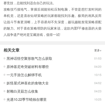
赛竞技，总能找到适合自己的玩法。
攻略技巧接地气，掌握后就能轻松压制电脑，不管是想打发时间的
单机党，还是喜欢钻研策略的玩家都能找到乐趣。极简的画风反而
让战斗节奏更清晰，上手容易却不失深度，越玩越能发现策略搭配
的魅力。对于喜欢策略塔防的玩家来说，这款内置FF修改器的火柴
人战争遗产绝对是宝藏游戏，值得一试!
相关文章
更多+
黑神话悟空聚形散气怎么获取
01/03
原神基尼奇突破材料有哪些
04/20
一元手游怎么解绑手机
10/15
妖怪屋式神喜欢的食物大全
04/02
射雕白灵菇怎么收集
04/23
光遇10.22季节蜡烛在哪里
10/25