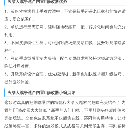
火柴人战争遗产内置ff修改器优势
1、策略性拉满且上手难度适中，不管是新手还是老玩家都能快速适
应，受众范围广。
2、单机运行无需联网，随时随地都能开一把，碎片化时间也能充分
利用。
3、不同皮肤特性互补，可根据对战场景灵活切换，提升对局策略多
样性。
4、弓箭手成型后压制力极强，配合专属战术可轻松封锁敌方经济，
降低对局难度。
5、升级系统设计合理，优先级清晰，新手也能快速掌握升级技巧，
提升游戏体验。
火柴人战争遗产内置ff修改器小编点评
这款游戏真的把策略塔防的精髓和火柴人题材的趣味完美结合了!内
置的FF修改器大大降低了新手的入门门槛，不用肝到头疼就能体验
完整玩法。全角色皮肤系统不仅颜值在线，还附带实用特性，让对
战策略更丰富。多样的游戏模式从战役闯关到无尽生存，再到锦标