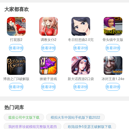
大家都喜欢
打屁股2
调教女仆2
冬日狂想曲2.0完
骨头镇中文版
整汉化版
查看详情
查看详情
查看详情
查看详情
博德之门3破解版
掀裙子游戏
新大话西游2口袋
冰封王座1.24e
版
查看详情
查看详情
查看详情
查看详情
热门词库
瘟疫公司中文版下载
模拟火车中国站手机版下载2022
我的世界珍妮模组完整版无遮挡
欧陆战争5亚瑟王破解版下载