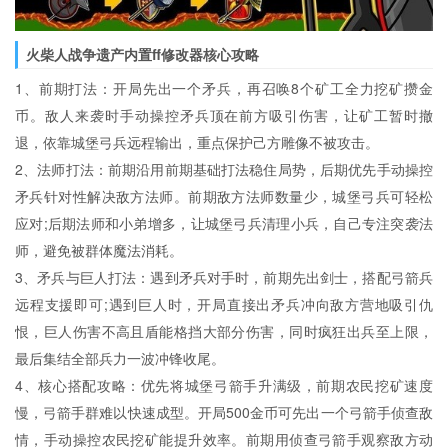
火柴人战争遗产内置ff修改器核心攻略
1、前期打法：开局先出一个矛兵，再召唤8个矿工全力挖矿攒金
币。敌人来袭时手动操控矛兵顶在前方吸引伤害，让矿工暂时撤
退，依靠城堡弓兵远程输出，重点保护己方雕像不被攻击。
2、法师打法：前期沿用前期基础打法稳住局势，后期优先手动操控
矛兵针对性解决敌方法师。前期敌方法师数量少，城堡弓兵可轻松
应对;后期法师和小弟增多，让城堡弓兵清理小兵，自己专注突袭法
师，避免被群体魔法消耗。
3、矛兵与巨人打法：遇到矛兵对手时，前期先出剑士，搭配弓箭兵
远程支援即可;遇到巨人时，开局直接出矛兵冲向敌方营地吸引仇
恨，巨人伤害不高且盾能格挡大部分伤害，同时疯狂出兵至上限，
最后集结全部兵力一波冲锋收尾。
4、核心搭配攻略：优先将城堡弓箭手升满级，前期农民挖矿速度
慢，弓箭手群难以快速成型。开局500金币可先出一个弓箭手侦查敌
情，手动操控农民挖矿能提升效率。前期用侦查弓箭手观察敌方动