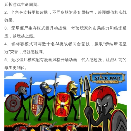
延长游戏生命周期。
2、全角色支持更换皮肤，不同皮肤附带专属特性，兼顾颜值和实战
效果。
3、无尽僵尸生存模式极具挑战性，考验玩家的布局能力和临场反
应，越玩越上瘾。
4、锦标赛模式可与数十名AI挑战者同台竞技，赢取“伊纳摩塔皇
冠”荣誉，成就感拉满。
5、无尽僵尸模式配有漫画风格开场动画，代入感超强，让战斗前的
氛围更到位。