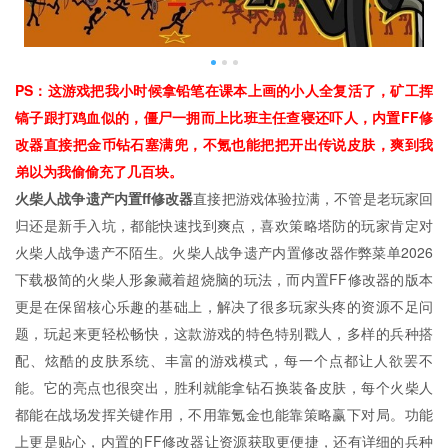
PS：这游戏把我小时候拿铅笔在课本上画的小人全复活了，矿工挥
镐子跟打鸡血似的，僵尸一拥而上比班主任查寝还吓人，内置FF修
改器直接把金币钻石塞满兜，不氪也能把把开出传说皮肤，爽到我
弟以为我偷偷充了几百块。
火柴人战争遗产内置ff修改器
直接把游戏体验拉满，不管是老玩家回
归还是新手入坑，都能快速找到爽点，喜欢策略塔防的玩家肯定对
火柴人战争遗产不陌生。火柴人战争遗产内置修改器作弊菜单2026
下载极简的火柴人形象藏着超烧脑的玩法，而内置FF修改器的版本
更是在保留核心乐趣的基础上，解决了很多玩家头疼的资源不足问
题，玩起来更轻松畅快，这款游戏的特色特别戳人，多样的兵种搭
配、炫酷的皮肤系统、丰富的游戏模式，每一个点都让人欲罢不
能。它的亮点也很突出，胜利就能拿钻石换装备皮肤，每个火柴人
都能在战场发挥关键作用，不用靠氪金也能靠策略赢下对局。功能
上更是贴心，内置的FF修改器让资源获取更便捷，还有详细的兵种