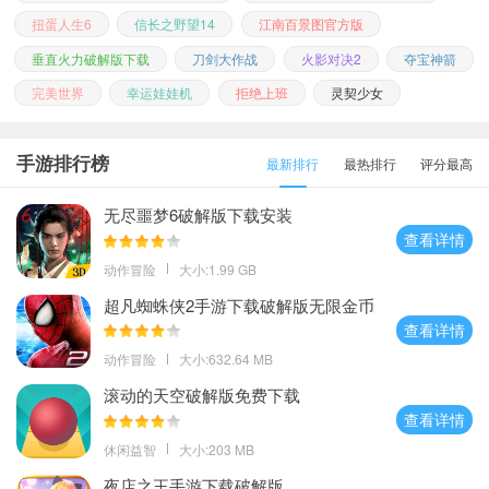
扭蛋人生6
信长之野望14
江南百景图官方版
垂直火力破解版下载
刀剑大作战
火影对决2
夺宝神箭
完美世界
幸运娃娃机
拒绝上班
灵契少女
手游排行榜
最新排行
最热排行
评分最高
无尽噩梦6破解版下载安装
查看详情
动作冒险
大小:1.99 GB
超凡蜘蛛侠2手游下载破解版无限金币
查看详情
动作冒险
大小:632.64 MB
滚动的天空破解版免费下载
查看详情
休闲益智
大小:203 MB
夜店之王手游下载破解版