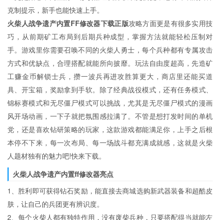
克制提示，新手也能快速上手。
火柴人战争遗产内置FF修改器下载正版
攻略方面更是有很多实用技
巧，从前期矿工布局到后期兵种成型，掌握方法就能轻松压制对
手。游戏里你需要召唤不同的火柴人勇士，每个兵种都有专属攻击
方式和优缺点，合理搭配就能所向披靡。玩法自由度超高，先造矿
工赚金币解锁士兵，攒一波兵再进攻胜算更大，商店里还能买道
具、开宝箱，奖励拿到手软。除了经典战役模式，还有任务模式、
锦标赛模式和无尽僵尸模式可以挑战，尤其是无尽僵尸模式的漫画
风开场动画，一下子就把氛围感拉满了。不管是想打发时间的单机
党，还是喜欢钻研策略的玩家，这款游戏都能满足你，上手之后根
本停不下来，每一次布局、每一场战斗都充满成就感，这就是火柴
人题材独有的魅力吧!快来下载。
火柴人战争遗产内置ff修改器亮点
1、胜利即可获得钻石奖励，能直接去商城选购新武器装备和超酷皮
肤，让自己的兵团更有辨识度。
2、每个火柴人都有独特作用，没有废柴兵种，只要搭配得当就能左