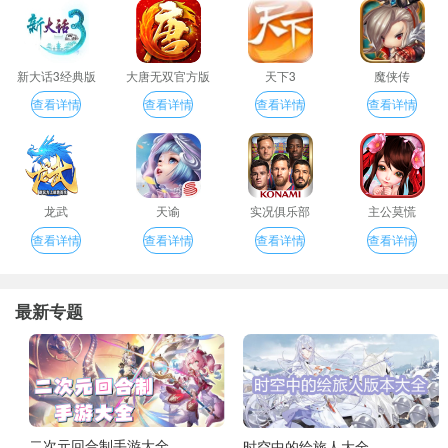
新大话3经典版
大唐无双官方版
天下3
魔侠传
查看详情
查看详情
查看详情
查看详情
龙武
天谕
实况俱乐部
主公莫慌
查看详情
查看详情
查看详情
查看详情
最新专题
二次元回合制手游大全
时空中的绘旅人大全