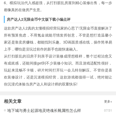
6、模拟玩法代入感超强，从打扫脏乱房屋到精心装修出售，每一步
都像真的在做房产生意。
房产达人2无限金币中文版下载小编点评
这款房产达人2真的太懂模拟经营玩家的心思了!无限金币直接解决了
所有预算焦虑，不用氪金就能尽情发挥创意，不管是想打造温馨小
家还是靠卖房赚钱，都能找到乐趣。3D画面质感在线，操作简单易
上手，哪怕是没玩过前作的新手也能快速融入。
从打扫脏乱的旧房子到亲手设计装修成理想模样，整个过程治愈又
有成就感，还能间接get到不少装修小知识。而且游戏适配性很好，
玩起来流畅不卡顿，碎片时间打开玩一会儿特别解压。不管你是喜
欢装修设计，还是沉迷模拟经营，这款游戏都值得一试，绝对能让
你沉浸式体验当房产达人和设计师的双重快乐!
相关文章
更多+
地下城与勇士起源地灵绝魂长靴属性怎么样
07/31