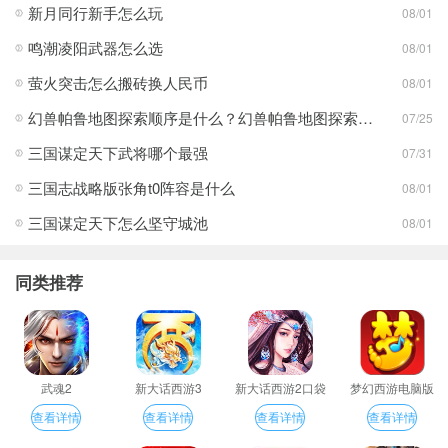
新月同行新手怎么玩
08/01
鸣潮凌阳武器怎么选
08/01
萤火突击怎么搬砖换人民币
08/01
幻兽帕鲁地图探索顺序是什么？幻兽帕鲁地图探索顺序分享
07/25
三国谋定天下武将哪个最强
07/31
三国志战略版张角t0阵容是什么
08/01
三国谋定天下怎么坚守城池
08/01
同类推荐
武魂2
新大话西游3
新大话西游2口袋
梦幻西游电脑版
版
查看详情
查看详情
查看详情
查看详情