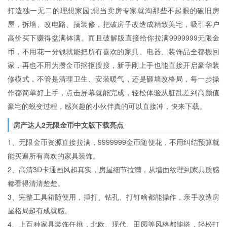
打造独一无二的理想家园;想当卖房专家就淘那些不起眼的破旧房
屋，拆墙、改电路、搞装修，把破房子改造成精致美宅，吸引客户
高价买下赚得盆满钵满。而且破解版直接给你拉满9999999无限金
币，不用花一分钱就能把所有喜欢的家具、电器、装饰品全都搬回
家，再也不用为攒金币抠抠搜搜，新手刚上手也能直接开启豪华装
修模式，不管是清理卫生、安装暖气，还是砸墙改格局，每一步操
作都简单好上手，点击屏幕就能完成，轻松体验从脏乱差到高颜值
豪宅的蜕变过程，感兴趣的小伙伴真的可以直接冲，快来下载。
房产达人2无限金币中文版下载亮点
1、无限金币资源直接拉满，9999999金币随便花，不用纠结预算就
能买遍所有喜欢的家具装饰。
2、高清3D卡通画风超真实，房屋细节拉满，从墙面纹理到家具质感
都看得清清楚楚。
3、完整工具箱随便用，捶打、钻孔、打钉啥都能操作，亲手改造房
屋格局超有成就感。
4、上百种家具装饰任挑，北欧、现代、田园等风格都能搭，轻松打