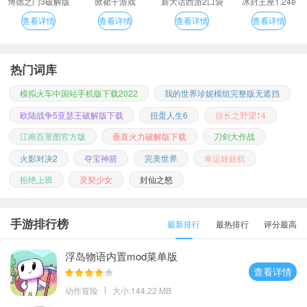
博德之门3破解版
掀裙子游戏
新大话西游2口袋
冰封王座1.24e
版
查看详情
查看详情
查看详情
查看详情
热门词库
模拟火车中国站手机版下载2022
我的世界珍妮模组完整版无遮挡
欧陆战争5亚瑟王破解版下载
扭蛋人生6
信长之野望14
江南百景图官方版
垂直火力破解版下载
刀剑大作战
火影对决2
夺宝神箭
完美世界
幸运娃娃机
拒绝上班
灵契少女
封仙之怒
手游排行榜
最新排行
最热排行
评分最高
浮岛物语内置mod菜单版
查看详情
动作冒险
大小:144.22 MB