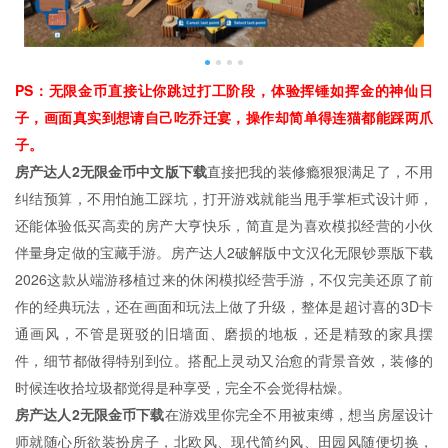
PS：无限金币直接让你跳过打工阶段，体验挥锤如挥金的神仙日
子，画面真实到想请自己吃乔迁宴，操作却简单得连猫都能踩两爪
子。
房产达人2无限金币中文版下载
直接把我的装修瘾狠狠满足了，不用
纠结预算，不用怕施工踩坑，打开游戏就能当甩手掌柜式设计师，
还能体验低买高卖的房产大亨快乐，简直是为喜欢模拟经营的小伙
伴量身定做的宝藏手游。房产达人2破解版中文汉化无限钞票版下载
2026这款从端游移植过来的休闲模拟经营手游，不仅完美还原了前
作的经典玩法，还在画面和玩法上做了升级，整体是超讨喜的3D卡
通画风，不管是斑驳的旧墙面、磨损的地板，还是精致的家具摆
件，细节都做得特别到位。搭配上灵动又治愈的背景音效，装修的
时候连收拾垃圾都觉得是种享受，完全不会觉得枯燥。
房产达人2无限金币下载
在游戏里你完全不用被束缚，想当房屋设计
师就随心所欲装扮房子，北欧风、现代简约风、田园风随便切换，