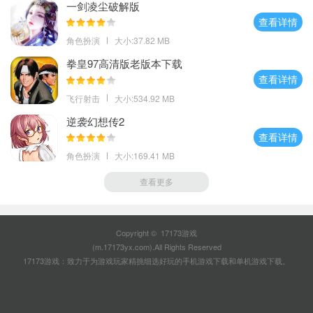
一剑凌尘破解版
查看详情
角色扮演
大小:37.82 MB
拳皇97高清版老版本下载
查看详情
飞行射击
大小:534.92 MB
逆袭幻想传2
查看详情
角色扮演
大小:169.41 MB
查看更多
Copyright © 17173游戏
(m.17173yx.com).All Rights Reserved
17173游戏：致力于为游戏玩家精挑细选好玩的
手机游戏下载
和
单机游戏下载
。