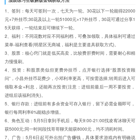
顶级练习生破解版金钱获取方法
1、签到：每天可签到一次，七天为一轮。30花以下一轮能得22000
元+7外挂币;30花及以上一轮51000元+17外挂币，30花可通过分享1
5天获得，一轮结束后可继续下一轮。
2、福利：不同花数对应不同福利档，可叠加领取，具体福利可通过
菜单-福利查看(明星区无商城，福利是主要道具获取方式)。
3、股票：核心窍门就是低买高卖，比较费肝费时间，需要耐心和精
力慢慢刷。
4、投资：和股票类似但更费外挂币，点开银行选择“股票投资顾
问”，小昌外挂币花费少，小邓利率更高，可按需选择;转周后进入可
领取本金+利息，还能再次投资(注意：进组前最后一周不要投资，
进组后该福利消失)。
5、银行存款：进组前有多余资金可存入银行，留下必需金额即可，
银行每周利率6%能稳步增值。
6、角色互动：5月5日拿到手机后，每天9:00-21:00找凌宥冰聊天可
获5000元;同一时间段找哥哥聊天能获8000元，均不消耗时间。
7、广告：5月6日起可外出拍广告赚钱，具体要求游戏内有明确说