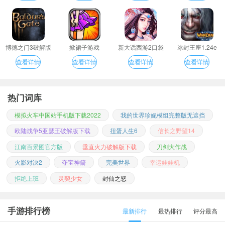
博德之门3破解版
掀裙子游戏
新大话西游2口袋
冰封王座1.24e
版
查看详情
查看详情
查看详情
查看详情
热门词库
模拟火车中国站手机版下载2022
我的世界珍妮模组完整版无遮挡
欧陆战争5亚瑟王破解版下载
扭蛋人生6
信长之野望14
江南百景图官方版
垂直火力破解版下载
刀剑大作战
火影对决2
夺宝神箭
完美世界
幸运娃娃机
拒绝上班
灵契少女
封仙之怒
手游排行榜
最新排行
最热排行
评分最高