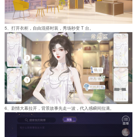
5、打开衣柜，自由混搭时装，秀场秒变 T 台。
6、剧情大幕拉开，背景故事先走一波，代入感瞬间拉满。