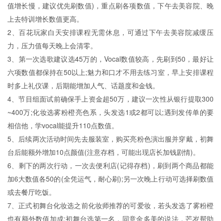
值增长慢，建议优先刷数值)，重点刷各项数值，下午去美容院、晚
上去特训增长数值更高。
2、百花玩家白天安排课程无需休息，可通过下午去美容院减缓压
力，压力值每天晚上会清零。
3、第一次选歌建议选45万的，Vocal数值较高，先刷到50，最好让
六项数值都保持在50以上;魅力和口才不用去练习室，早上安排课程
时多上礼仪课，后期能增加人气、话题度和金钱。
4、节目组面试前确保手上资金超50万，建议一次性从银行提取300
~400万;化妆选雾粉橙亮色系，头发选1或2都可以;遇到发传单的要
相信他，学vocal能提升110点数值。
5、后续两次活动时间先去服装室，购买亮粉色演出服并穿戴，初舞
台后能额外增加10点颜值(注意存档，可能出现店长加钱剧情)。
6、剩下的两次行动，一次去便利店(记得存档)，刷到两个商品都能
加6大数值各50的(全凭运气，耐心刷);另一次晚上行动可选择刷数值
或去餐厅吃饭。
7、正式初舞台化妆选之前化妆师推荐的可爱妆，若头发选了雾粉橙
也有额外数值加成;初舞台选第一名，同意金多美的说法，芒岁帮助