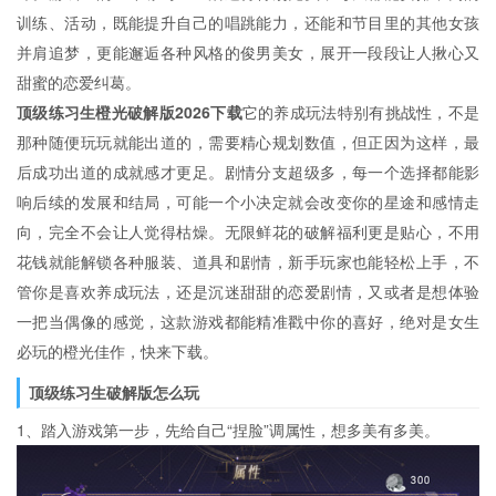
训练、活动，既能提升自己的唱跳能力，还能和节目里的其他女孩
并肩追梦，更能邂逅各种风格的俊男美女，展开一段段让人揪心又
甜蜜的恋爱纠葛。
顶级练习生橙光破解版2026下载
它的养成玩法特别有挑战性，不是
那种随便玩玩就能出道的，需要精心规划数值，但正因为这样，最
后成功出道的成就感才更足。剧情分支超级多，每一个选择都能影
响后续的发展和结局，可能一个小决定就会改变你的星途和感情走
向，完全不会让人觉得枯燥。无限鲜花的破解福利更是贴心，不用
花钱就能解锁各种服装、道具和剧情，新手玩家也能轻松上手，不
管你是喜欢养成玩法，还是沉迷甜甜的恋爱剧情，又或者是想体验
一把当偶像的感觉，这款游戏都能精准戳中你的喜好，绝对是女生
必玩的橙光佳作，快来下载。
顶级练习生破解版怎么玩
1、踏入游戏第一步，先给自己“捏脸”调属性，想多美有多美。