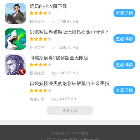
奶奶的小农院下载
查看详情
模拟经营
大小:109.92 MB
饥饿鲨世界破解版无限钻石金币珍珠下
载
查看详情
休闲益智
大小:256.16 MB
阿瑞斯病毒2破解版全无限版
查看详情
模拟经营
大小:387.37 MB
口袋妖怪漆黑的魅影破解版自带金手指
查看详情
角色扮演
大小:43.27 MB
查看更多
Copyright © 17173游戏
(m.17173yx.com).All Rights Reserved