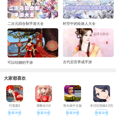
二次元回合制手游大全
时空中的绘旅人大全
古代后宫养成手游
可以结婚的手游
大家都喜欢
打屁股2
调教女仆2
骨头镇中文版
冬日狂想曲2.0完
整汉化版
查看详情
查看详情
查看详情
查看详情