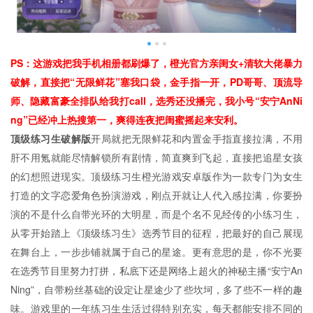
PS：这游戏把我手机相册都刷爆了，橙光官方亲闺女+清软大佬暴力
破解，直接把“无限鲜花”塞我口袋，金手指一开，PD哥哥、顶流导
师、隐藏富豪全排队给我打call，选秀还没播完，我小号“安宁AnNi
ng”已经冲上热搜第一，爽得连夜把闺蜜摇起来安利。
顶级练习生破解版
开局就把无限鲜花和内置金手指直接拉满，不用
肝不用氪就能尽情解锁所有剧情，简直爽到飞起，直接把追星女孩
的幻想照进现实。顶级练习生橙光游戏安卓版作为一款专门为女生
打造的文字恋爱角色扮演游戏，刚点开就让人代入感拉满，你要扮
演的不是什么自带光环的大明星，而是个名不见经传的小练习生，
从零开始踏上《顶级练习生》选秀节目的征程，把最好的自己展现
在舞台上，一步步铺就属于自己的星途。更有意思的是，你不光要
在选秀节目里努力打拼，私底下还是网络上超火的神秘主播“安宁An
Ning”，自带粉丝基础的设定让星途少了些坎坷，多了些不一样的趣
味。游戏里的一年练习生生活过得特别充实，每天都能安排不同的