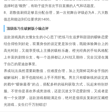
选择时选“顺势”，有助于提升首次节目直播的人气和话题度。
8、若数值刷得足够且分配合理，第一次初舞台评级必为A，六大数
值总和能达到C位要求的1400。
顶级练习生破解版小编点评
这款游戏真的太懂女生的小心思了!把练习生追梦和甜甜的暧昧恋爱
结合得恰到好处，双重身份的设定更是加分项，既能体验舞台上的
高光时刻，又能享受线上主播的吸粉乐趣。橙光经典的手绘风格配
上丰富的剧情分支，每一个选择都让人纠结又期待，完全沉浸在属
于自己的星途故事里。
养成玩法虽然需要刷数值，但难度合理，加上无限鲜花和金手指的
破解福利，新手也能轻松上手不用肝氪。男主只有暧昧线的设定真
的戳中“暧昧最香”的点，搭配多样的福利获取方式，玩起来特别舒
服。不管你是喜欢养成类游戏，还是沉迷文字恋爱剧情，又或者是
有一个女团梦，这款游戏都能满足你，绝对是值得反复刷的宝藏橙
光游戏，女生们千万别错过!