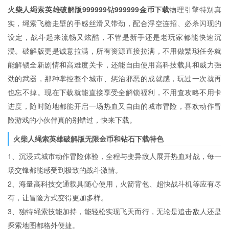
火柴人绳索英雄破解版999999钻999999金币下载
物理引擎特别真
实，绳索飞檐走壁的手感丝滑又带劲，配合浮空连招、必杀闪现的
设定，战斗起来流畅又炫酷，不管是新手还是老玩家都能快速沉
浸。破解版更是诚意拉满，所有资源直接拉满，不用做繁琐任务就
能解锁全新剧情和高难度关卡，还能自由使用高科技载具和威力强
劲的武器，那种掌控整个城市、惩治邪恶的成就感，玩过一次就再
也忘不掉。现在下载就能直接享受全解锁福利，不用查攻略不用卡
进度，随时随地都能开启一场热血又自由的城市冒险，喜欢动作冒
险游戏的小伙伴真的别错过，快来下载。
火柴人绳索英雄破解版无限金币和钻石下载特色
1、沉浸式城市动作冒险体验，全程与变异敌人展开热血对战，每一
场交锋都能感受到极致的战斗激情。
2、海量高科技交通载具随心使用，火箭背包、超快战斗机等应有尽
有，让冒险方式变得更加多样。
3、独特绳索技能加持，能轻松实现飞天而行，无论是追击敌人还是
探索地图都格外便捷。