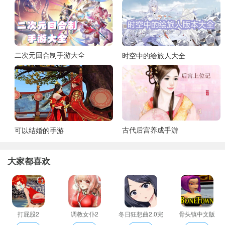
二次元回合制手游大全
时空中的绘旅人大全
古代后宫养成手游
可以结婚的手游
大家都喜欢
打屁股2
调教女仆2
冬日狂想曲2.0完
骨头镇中文版
整汉化版