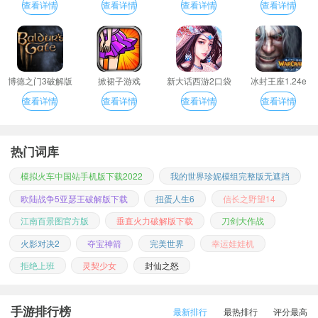
查看详情
查看详情
查看详情
查看详情
博德之门3破解版
掀裙子游戏
新大话西游2口袋
冰封王座1.24e
版
查看详情
查看详情
查看详情
查看详情
热门词库
模拟火车中国站手机版下载2022
我的世界珍妮模组完整版无遮挡
欧陆战争5亚瑟王破解版下载
扭蛋人生6
信长之野望14
江南百景图官方版
垂直火力破解版下载
刀剑大作战
火影对决2
夺宝神箭
完美世界
幸运娃娃机
拒绝上班
灵契少女
封仙之怒
手游排行榜
最新排行
最热排行
评分最高