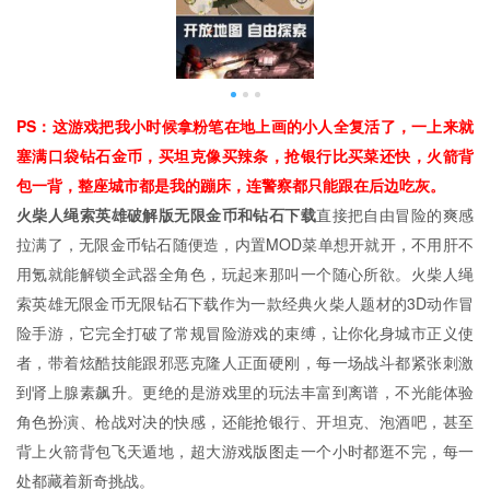
PS：这游戏把我小时候拿粉笔在地上画的小人全复活了，一上来就
塞满口袋钻石金币，买坦克像买辣条，抢银行比买菜还快，火箭背
包一背，整座城市都是我的蹦床，连警察都只能跟在后边吃灰。
火柴人绳索英雄破解版无限金币和钻石下载
直接把自由冒险的爽感
拉满了，无限金币钻石随便造，内置MOD菜单想开就开，不用肝不
用氪就能解锁全武器全角色，玩起来那叫一个随心所欲。火柴人绳
索英雄无限金币无限钻石下载作为一款经典火柴人题材的3D动作冒
险手游，它完全打破了常规冒险游戏的束缚，让你化身城市正义使
者，带着炫酷技能跟邪恶克隆人正面硬刚，每一场战斗都紧张刺激
到肾上腺素飙升。更绝的是游戏里的玩法丰富到离谱，不光能体验
角色扮演、枪战对决的快感，还能抢银行、开坦克、泡酒吧，甚至
背上火箭背包飞天遁地，超大游戏版图走一个小时都逛不完，每一
处都藏着新奇挑战。