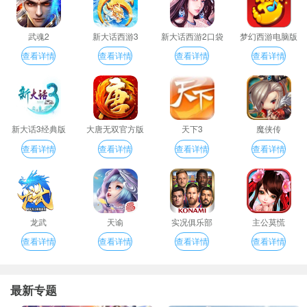
武魂2
新大话西游3
新大话西游2口袋
梦幻西游电脑版
版
查看详情
查看详情
查看详情
查看详情
新大话3经典版
大唐无双官方版
天下3
魔侠传
查看详情
查看详情
查看详情
查看详情
龙武
天谕
实况俱乐部
主公莫慌
查看详情
查看详情
查看详情
查看详情
最新专题