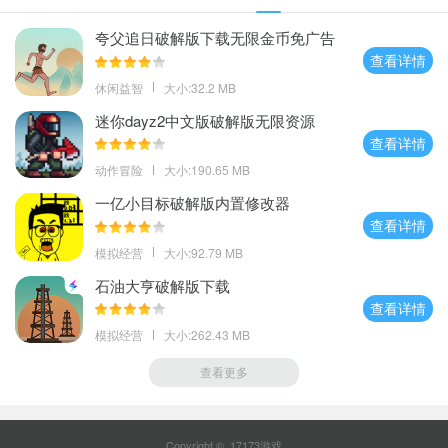
夸父追日破解版下载无限金币免广告
查看详情
休闲益智
大小:32.2 MB
迷你dayz2中文版破解版无限资源
查看详情
动作冒险
大小:190.65 MB
一亿小目标破解版内置修改器
查看详情
模拟经营
大小:92.79 MB
石油大亨破解版下载
查看详情
模拟经营
大小:262.43 MB
查看更多
Copyright © 17173游戏