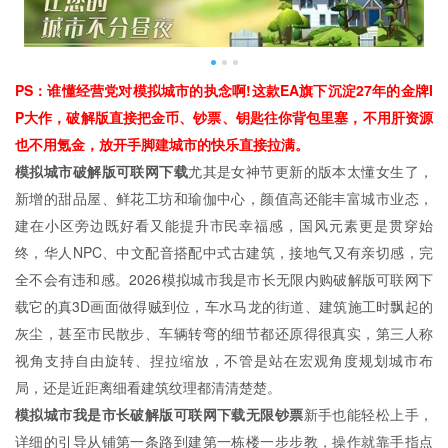
PS：谁懂经营党对模拟城市的执念啊!这款EA旗下沉淀27年的金牌I
P大作，破解版直接把金币、钞票、钥匙往你背包里塞，不用肝资源
也不用氪金，放开手脚建城市的快乐直接拉满。
模拟城市破解版可联网下载
尤其是女神节更新的版本太懂女生了，
新增的甜品屋、鲜花工坊和瑜伽中心，颜值高还能丰富城市业态，
建在小区旁边既好看又能提升市民幸福感，国风元素更是贯穿始
终，华人NPC、中文配音搭配中式古建筑，接地气又有亲切感，完
全不会有违和感。2026模拟城市我是市长无限内购破解版可联网下
载它的真3D画面做得贼到位，车水马龙的街道、建筑施工时飘起的
灰尘，甚至市民散步、车辆转弯的细节都还原得很真实，第三人称
视角支持自由旋转、捏拉缩放，不管是站在宏观角度规划城市布
局，还是近距离细看建筑纹理都清清楚楚。
模拟城市我是市长破解版可联网下载无限钞票
新手也能轻松上手，
详细的引导从铺第一条路到建第一栋楼一步步教，操作就靠手指点