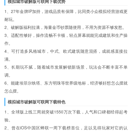
模拟城市破解版可联网下载优势
1、27年金牌IP加持，游戏品质有保障，比同类小众模拟经营游戏更
耐玩。
2、破解版福利拉满，海量金币钞票随便用，不用为资源不够发愁。
3、适配性够好，操作流畅不卡顿，轻点屏幕就能完成建筑和生产操
作。
4、可打造多风格城市，中式、欧式建筑随意混搭，成就感直接拉
满。
5、长期玩不腻，随着城市发展解锁新场景，玩法会不断丰富不单
调。
6、能建埃菲尔铁塔、东方明珠等世界级地标，经济够好想怎么摆就
怎么摆。
模拟城市破解版可联网下载特色
1、全球版上线三周就突破1550万次下载，人气和口碑都经得起考
验。
2、曾在iOS中国区蝉联一周下载榜首位，足以见得玩家对它的认