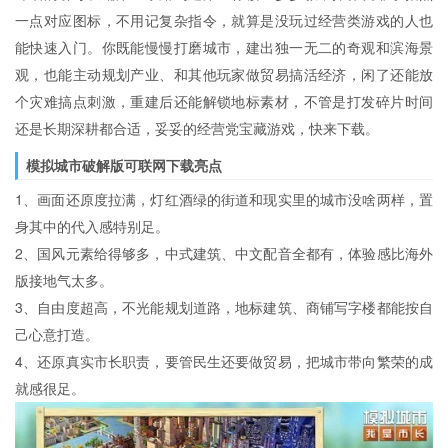
一点对应图标，不用记复杂指令，就算是没玩过经营类游戏的人也
能快速入门。你既能慢慢打磨城市，建出独一无二的奇观和滨海景
观，也能主动规划产业、和其他玩家做贸易搞活经济，闲了还能放
个灾难搞点刺激，重建后还能解锁地标素材，不管是打发碎片时间
还是长期深耕都合适，妥妥的经营党宝藏游戏，快来下载。
模拟城市破解版可联网下载亮点
1、画面还原度拉满，灯红酒绿的街道和现实里的城市没啥两样，置
身其中的代入感特别足。
2、国风元素给得够多，中式建筑、中文配音全都有，体验感比海外
版接地气太多。
3、自由度超高，不光能规划道路，地标建筑、商铺写字楼都能按自
己心意打造。
4、还原真实市长职责，要管民生还要做贸易，把城市带向繁荣的成
就感很足。