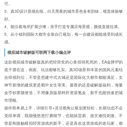
可。
3、真3D设计质感在线，白天黑夜的城市景色各有韵味，视觉体验够
好。
4、能沿着海岸扩展沙滩，亲手打造专属滨海景观，颜值直接拉满。
5、从小镇到国际大都市全靠自己规划，每一步建设都能感受到成长
感。
模拟城市破解版可联网下载小编点评
这款模拟城市破解版真的把经营党的心拿捏得死死的，EA金牌IP的
底子摆在这，画面、玩法都够扎实。真3D场景和丰富的国风元素结
合得很到位，不管是想建中式古城还是国际化大都市都能满足，女
神节新增的建筑更是戳中女生审美。最香的还是破解版福利，海量
金币钞票随便造，不用像原版那样肝资源氪金，新手也能快速把城
市理顺。
操作简单易上手，详细引导+灵活视角让规划更轻松，长期玩也不会
觉得单调，既能慢悠悠打磨细节，也能搞贸易、放灾难找刺激。不
管是刚接触模拟经营游戏的新手，还是喜欢这类游戏的老玩家，都