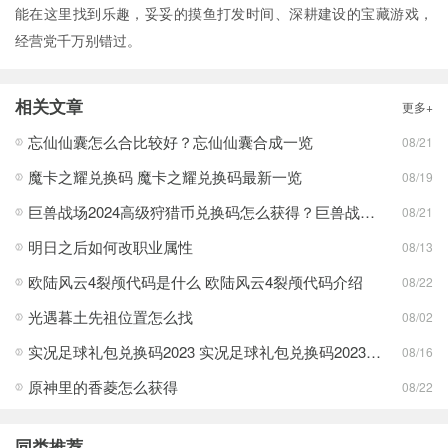
能在这里找到乐趣，妥妥的摸鱼打发时间、深耕建设的宝藏游戏，
经营党千万别错过。
相关文章
更多+
忘仙仙囊怎么合比较好？忘仙仙囊合成一览
08/21
魔卡之耀兑换码 魔卡之耀兑换码最新一览
08/19
巨兽战场2024高级狩猎币兑换码怎么获得？巨兽战场2024高级狩猎币兑换码合集
08/21
明日之后如何改职业属性
08/13
欧陆风云4裂颅代码是什么 欧陆风云4裂颅代码介绍
08/22
光遇暮土先祖位置怎么找
08/02
实况足球礼包兑换码2023 实况足球礼包兑换码2023最新一览
08/16
原神里的香菱怎么获得
08/22
同类推荐