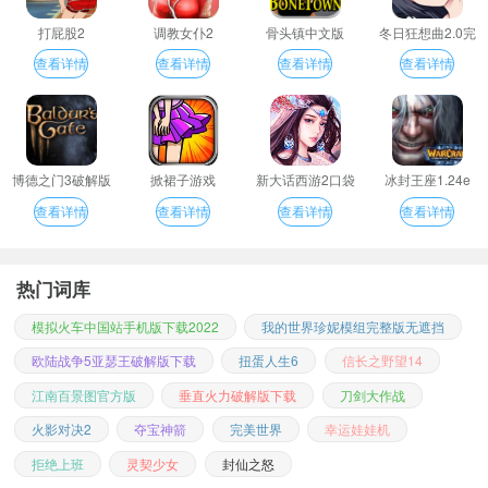
打屁股2
调教女仆2
骨头镇中文版
冬日狂想曲2.0完
整汉化版
查看详情
查看详情
查看详情
查看详情
博德之门3破解版
掀裙子游戏
新大话西游2口袋
冰封王座1.24e
版
查看详情
查看详情
查看详情
查看详情
热门词库
模拟火车中国站手机版下载2022
我的世界珍妮模组完整版无遮挡
欧陆战争5亚瑟王破解版下载
扭蛋人生6
信长之野望14
江南百景图官方版
垂直火力破解版下载
刀剑大作战
火影对决2
夺宝神箭
完美世界
幸运娃娃机
拒绝上班
灵契少女
封仙之怒