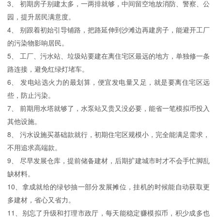
3、 初期房子别建太多，一两排就够，中间留空地放消防、警察、公
园，提升居民满意度。
4、 别跟着初始引导铺路，把路延伸到沙滩边再建房子，能避开工厂
的污染物影响居民。
5、 工厂、污水站、垃圾站要建在离住宅区最远的地方，单独修一条
路连接，避免红绿灯堵车。
6、 发电站选火力的最划算，便宜发电量又足，就是要离住宅区远
些，防止污染。
7、 前期用水塔就够了，水泵站又贵又没必要，能省一笔模拟币投入
其他设施。
8、 污水设施买基础款就行，初期住宅区规模小，完全能满足需求，
不用追求高端款。
9、 尽早发展仓库，提前储备建材，后期扩建城市时才不会手忙脚乱
缺材料。
10、拿成就给的绿钞抽一部分发展摊位，挂机的时候能自动获取更
多建材，省心又省力。
11、别忘了升级和打理市政厅，每天能稳定赚模拟币，积少成多也