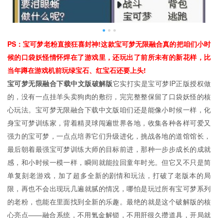
PS：宝可梦老粉直接狂喜封神!这款宝可梦无限融合真的把咱们小时
候的口袋妖怪情怀焊在了游戏里，还玩出了前所未有的新花样，比
当年蹲在游戏机前玩绿宝石、红宝石还要上头!
宝可梦无限融合下载中文版破解版
它实打实是宝可梦IP正版授权做
的，没有一点挂羊头卖狗肉的敷衍，完完整整保留了口袋妖怪的核
心玩法。宝可梦无限融合下载中文版咱们还是能像小时候一样，化
身宝可梦训练家，背着精灵球闯遍世界各地，收集各种各样可爱又
强力的宝可梦，一点点培养它们升级进化，挑战各地的道馆馆长，
最后朝着最强宝可梦训练大师的目标前进，那种一步步成长的成就
感，和小时候一模一样，瞬间就能拉回童年时光。但它又不只是简
单复刻老游戏，加了超多全新的剧情和玩法，打破了老版本的局
限，再也不会出现玩几遍就腻的情况，哪怕是玩过所有宝可梦系列
的老粉，也能在里面找到全新的乐趣。最绝的就是这个破解版的核
心亮点——融合系统，不用氪金解锁，不用肝很久攒道具，开局就