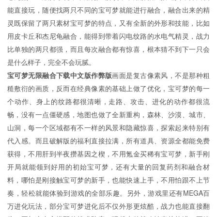
能直接玩，随便找两只不同的宝可梦就能进行融合，融合出来的精
灵既保留了两只素材宝可梦的特点，又有全新的外形和技能，比如
用皮卡丘和杰尼龟融合，能得到带着闪电纹路的水电气精灵，战力
比单独的两只都强，而且每次融合都有惊喜，根本猜不到下一只会
是什么样子，完全不会玩腻。
宝可梦无限融合下载中文版作弊版
画面是复古像素风，不是那种粗
糙敷衍的画质，反而在经典像素的基础上做了优化，宝可梦的每一
个动作、身上的纹路都很清晰，走路、攻击、进化的动作都很流
畅，没有一点僵硬感，地图也做了全新重构，森林、沙漠、城市、
山洞，每一个区域都有不一样的风景和隐藏惊喜，探索起来特别有
代入感。而且破解版的福利直接拉满，所有道具、资源全都能免费
获得，不用肝到半夜攒基因之楔，不用氪金买稀有宝可梦，新手刚
开局就能领到好用的初始宝可梦，还有大量的回复药剂和融合材
料，哪怕是刚接触宝可梦的新手，也能快速上手，不用怕跟不上节
奏，轻松就能体验到游戏的全部乐趣。另外，游戏里还有MEGA百
万进化玩法，部分宝可梦进化后不仅外形更炫酷，战力也能直接翻