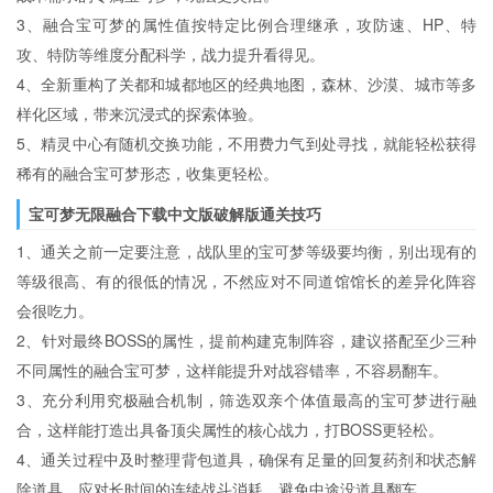
3、融合宝可梦的属性值按特定比例合理继承，攻防速、HP、特
攻、特防等维度分配科学，战力提升看得见。
4、全新重构了关都和城都地区的经典地图，森林、沙漠、城市等多
样化区域，带来沉浸式的探索体验。
5、精灵中心有随机交换功能，不用费力气到处寻找，就能轻松获得
稀有的融合宝可梦形态，收集更轻松。
宝可梦无限融合下载中文版破解版通关技巧
1、通关之前一定要注意，战队里的宝可梦等级要均衡，别出现有的
等级很高、有的很低的情况，不然应对不同道馆馆长的差异化阵容
会很吃力。
2、针对最终BOSS的属性，提前构建克制阵容，建议搭配至少三种
不同属性的融合宝可梦，这样能提升对战容错率，不容易翻车。
3、充分利用究极融合机制，筛选双亲个体值最高的宝可梦进行融
合，这样能打造出具备顶尖属性的核心战力，打BOSS更轻松。
4、通关过程中及时整理背包道具，确保有足量的回复药剂和状态解
除道具，应对长时间的连续战斗消耗，避免中途没道具翻车。