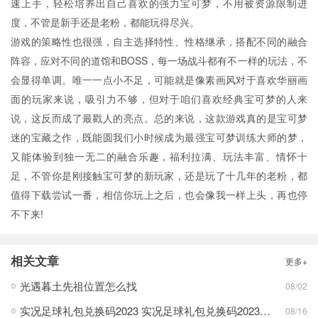
速上手，轻松培养出自己喜欢的强力宝可梦，不用被资源限制进
度，不管是新手还是老粉，都能玩得尽兴。
游戏的策略性也很强，自主选择特性、性格继承，搭配不同的融合
阵容，应对不同的道馆和BOSS，每一场战斗都有不一样的玩法，不
会显得单调。唯一一点小不足，可能就是像素画风对于喜欢华丽画
面的玩家来说，吸引力不够，但对于咱们喜欢经典宝可梦的人来
说，这反而成了最戳人的亮点。总的来说，这款游戏真的是宝可梦
迷的宝藏之作，既能圆我们小时候成为最强宝可梦训练大师的梦，
又能体验到独一无二的融合乐趣，福利拉满、玩法丰富、情怀十
足，不管你是刚接触宝可梦的新玩家，还是玩了十几年的老粉，都
值得下载尝试一番，相信你玩上之后，也会像我一样上头，再也停
不下来!
相关文章
更多+
光遇暮土先祖位置怎么找
08/02
实况足球礼包兑换码2023 实况足球礼包兑换码2023最新一览
08/16