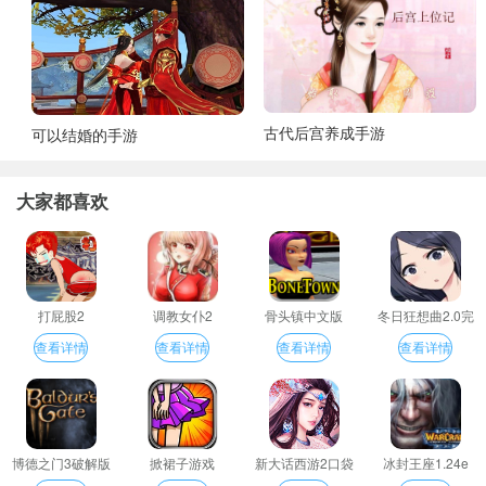
古代后宫养成手游
可以结婚的手游
大家都喜欢
打屁股2
调教女仆2
骨头镇中文版
冬日狂想曲2.0完
整汉化版
查看详情
查看详情
查看详情
查看详情
博德之门3破解版
掀裙子游戏
新大话西游2口袋
冰封王座1.24e
版