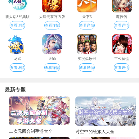
新大话3经典版
大唐无双官方版
天下3
魔侠传
查看详情
查看详情
查看详情
查看详情
龙武
天谕
实况俱乐部
主公莫慌
查看详情
查看详情
查看详情
查看详情
最新专题
二次元回合制手游大全
时空中的绘旅人大全