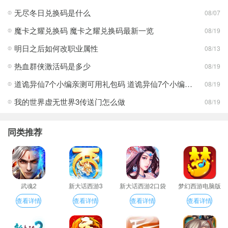
无尽冬日兑换码是什么
08/07
魔卡之耀兑换码 魔卡之耀兑换码最新一览
08/19
明日之后如何改职业属性
08/13
热血群侠激活码是多少
08/19
道诡异仙7个小编亲测可用礼包码 道诡异仙7个小编亲测可用礼包码一览
08/19
我的世界虚无世界3传送门怎么做
08/19
同类推荐
武魂2
新大话西游3
新大话西游2口袋
梦幻西游电脑版
版
查看详情
查看详情
查看详情
查看详情