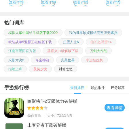
查看详情
查看详情
查看详情
查看详情
热门词库
模拟火车中国站手机版下载2022
我的世界珍妮模组完整版无遮挡
欧陆战争5亚瑟王破解版下载
扭蛋人生6
信长之野望14
江南百景图官方版
垂直火力破解版下载
刀剑大作战
火影对决2
夺宝神箭
完美世界
幸运娃娃机
拒绝上班
灵契少女
封仙之怒
手游排行榜
最新排行
最热排行
评分最高
暗影格斗2无限体力破解版
查看详情
动作冒险
大小:173.33 MB
未变异者下载破解版