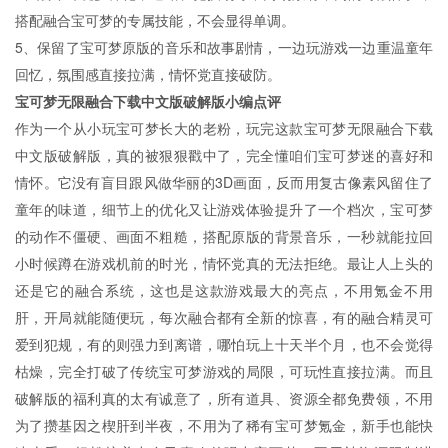
搭配融合宝可梦的专属技能，不会显得单调。
5、保留了宝可梦原版的音乐和故事剧情，一边玩游戏一边重温童年
回忆，氛围感直接拉满，情怀党直接破防。
宝可梦无限融合下载中文版破解版小编点评
作为一个从小玩宝可梦长大的老粉，玩完这款宝可梦无限融合下载
中文版破解版，真的被狠狠戳中了，完全懂咱们宝可梦迷的喜好和
情怀。它没有盲目跟风做华丽的3D画面，反而用复古像素风留住了
童年的味道，细节上的优化又让游戏体验提升了一个档次，宝可梦
的动作不僵硬、画面不粗糙，搭配原版的背景音乐，一秒就能拉回
小时候蹲在游戏机前的时光，情怀党真的无法拒绝。最让人上头的
还是它的融合系统，这也是这款游戏最大的亮点，不用氪金不用
肝，开局就能随便玩，每次融合都有全新的惊喜，有的融合精灵可
爱到犯规，有的则强力到离谱，哪怕玩上十天半个月，也不会觉得
枯燥，完全打破了传统宝可梦游戏的局限，可玩性直接拉满。而且
破解版的福利真的太有诚意了，所有道具、资源全都免费领，不用
为了攒基因之楔肝到半夜，不用为了稀有宝可梦氪金，新手也能快