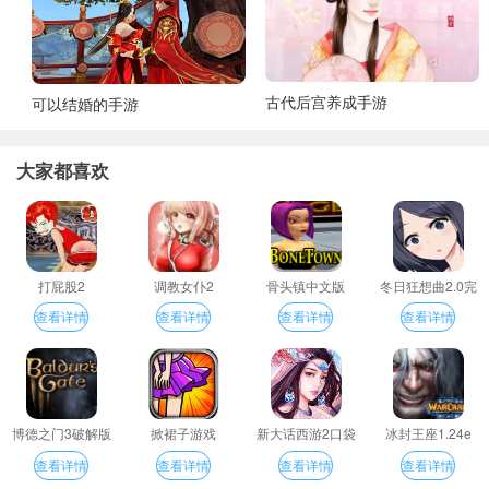
古代后宫养成手游
可以结婚的手游
大家都喜欢
打屁股2
调教女仆2
骨头镇中文版
冬日狂想曲2.0完
整汉化版
查看详情
查看详情
查看详情
查看详情
博德之门3破解版
掀裙子游戏
新大话西游2口袋
冰封王座1.24e
版
查看详情
查看详情
查看详情
查看详情