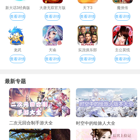
新大话3经典版
大唐无双官方版
天下3
魔侠传
查看详情
查看详情
查看详情
查看详情
龙武
天谕
实况俱乐部
主公莫慌
查看详情
查看详情
查看详情
查看详情
最新专题
二次元回合制手游大全
时空中的绘旅人大全