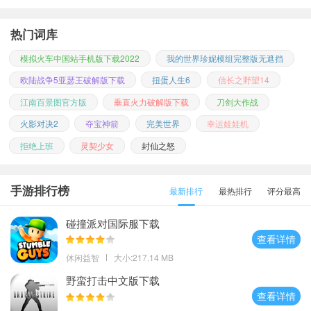
热门词库
模拟火车中国站手机版下载2022
我的世界珍妮模组完整版无遮挡
欧陆战争5亚瑟王破解版下载
扭蛋人生6
信长之野望14
江南百景图官方版
垂直火力破解版下载
刀剑大作战
火影对决2
夺宝神箭
完美世界
幸运娃娃机
拒绝上班
灵契少女
封仙之怒
手游排行榜
最新排行
最热排行
评分最高
碰撞派对国际服下载
查看详情
休闲益智
大小:217.14 MB
野蛮打击中文版下载
查看详情