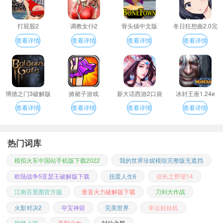
打屁股2
调教女仆2
骨头镇中文版
冬日狂想曲2.0完
整汉化版
查看详情
查看详情
查看详情
查看详情
博德之门3破解版
掀裙子游戏
新大话西游2口袋
冰封王座1.24e
版
查看详情
查看详情
查看详情
查看详情
热门词库
模拟火车中国站手机版下载2022
我的世界珍妮模组完整版无遮挡
欧陆战争5亚瑟王破解版下载
扭蛋人生6
信长之野望14
江南百景图官方版
垂直火力破解版下载
刀剑大作战
火影对决2
夺宝神箭
完美世界
幸运娃娃机
拒绝上班
灵契少女
封仙之怒