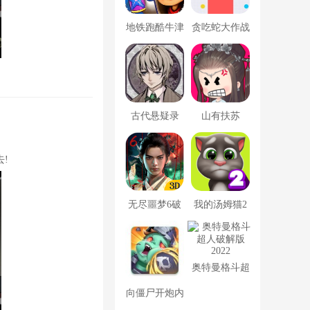
地铁跑酷牛津
贪吃蛇大作战
版内置菜单
破解版
古代悬疑录
山有扶苏
!
无尽噩梦6破
我的汤姆猫2
解版内置菜单
破解版
MOD修改器
奥特曼格斗超
人破解版2022
向僵尸开炮内