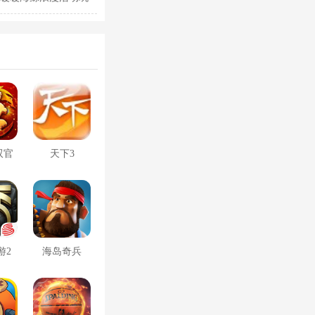
双官
天下3
游2
海岛奇兵