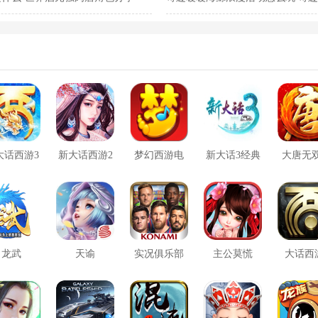
法一览
大话西游3
新大话西游2
梦幻西游电
新大话3经典
大唐无
口袋版
脑版
版
方版
龙武
天谕
实况俱乐部
主公莫慌
大话西