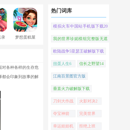
热门词库
模拟火车中国站手机版下载20
22
妖录
梦想蛋糕屋
我的世界珍妮模组完整版无遮
挡
欧陆战争5亚瑟王破解版下载
扭蛋人生6
信长之野望14
面对各种各样的生存危
江南百景图官方版
择都会印象到故事的解
垂直火力破解版下载
刀剑大作战
火影对决2
夺宝神箭
完美世界
幸运娃娃机
拒绝上班