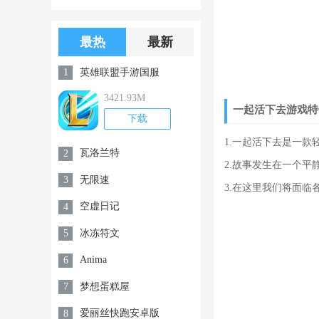
版游戏下载
版无限金币无
限钻石
最热
最新
英雄联盟手游国服
1
3421.93M
一起活下去游戏特
下载
1.一起活下去是一款
瓦洛兰特
2
2.故事发生在一个平
无限速
3
3.在这里我们将面
空虚日记
4
冰冻符文
5
Anima
6
梦想蛋糕屋
7
爱丽丝快跑安卓版
8