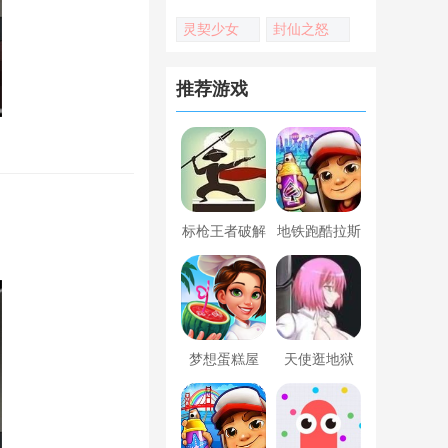
灵契少女
封仙之怒
推荐游戏
标枪王者破解
地铁跑酷拉斯
版无限金币钻
维加斯新触控
石内置菜单
内置菜单版
梦想蛋糕屋
天使逛地狱