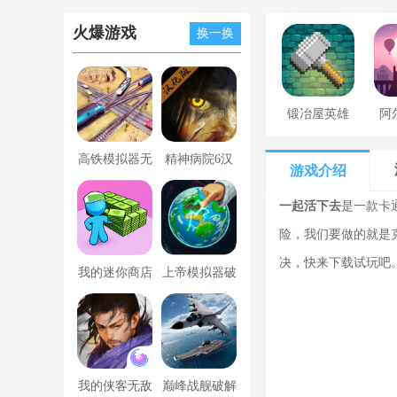
火爆游戏
换一换
锻冶屋英雄
阿
谭
高铁模拟器无
精神病院6汉
游戏介绍
限金币版
化版下载
一起活下去
是一款卡
险，我们要做的就是
决，快来下载试玩吧
我的迷你商店
上帝模拟器破
破解版无限金
解版全解锁无
币版下载中文
广告
我的侠客无敌
巅峰战舰破解