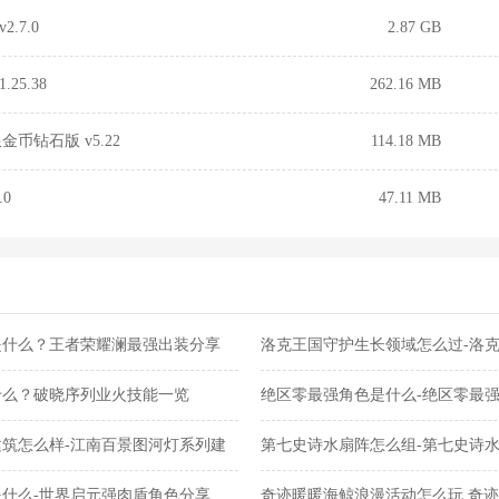
.7.0
2.87 GB
25.38
262.16 MB
币钻石版 v5.22
114.18 MB
0
47.11 MB
是什么？王者荣耀澜最强出装分享
洛克王国守护生长领域怎么过-洛
关攻略
什么？破晓序列业火技能一览
绝区零最强角色是什么-绝区零最
筑怎么样-江南百景图河灯系列建
第七史诗水扇阵怎么组-第七史诗
什么-世界启元强肉盾角色分享
奇迹暖暖海鲸浪漫活动怎么玩 奇