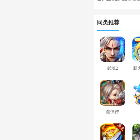
同类推荐
武魂2
新
魔侠传