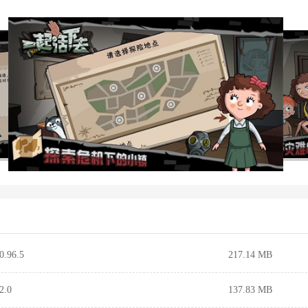
96.5
217.14 MB
.0
137.83 MB