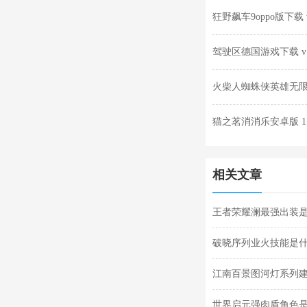
狂野飙车9oppo版下载 v2
驾驶区德国游戏下载 v1.
火柴人蜘蛛侠英雄无限金
猫之茗消消乐安卓版 1.
相关文章
王者荣耀澜最强出装
破晓序列业火技能是
江南百景图河灯系列建
筑分享
世界启元强肉盾角色是