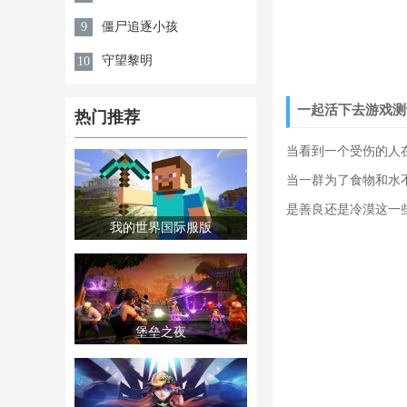
僵尸追逐小孩
9
守望黎明
10
一起活下去游戏测
热门推荐
当看到一个受伤的人
当一群为了食物和水
是善良还是冷漠这一
我的世界国际服版
堡垒之夜