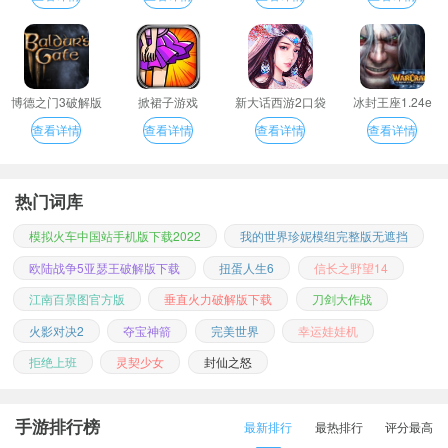
博德之门3破解版
掀裙子游戏
新大话西游2口袋
冰封王座1.24e
版
查看详情
查看详情
查看详情
查看详情
热门词库
模拟火车中国站手机版下载2022
我的世界珍妮模组完整版无遮挡
欧陆战争5亚瑟王破解版下载
扭蛋人生6
信长之野望14
江南百景图官方版
垂直火力破解版下载
刀剑大作战
火影对决2
夺宝神箭
完美世界
幸运娃娃机
拒绝上班
灵契少女
封仙之怒
手游排行榜
最新排行
最热排行
评分最高