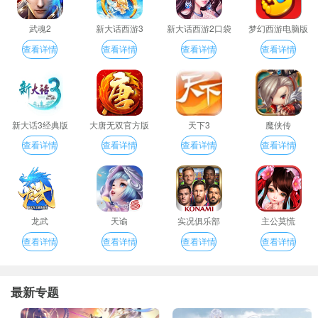
武魂2
新大话西游3
新大话西游2口袋
梦幻西游电脑版
版
查看详情
查看详情
查看详情
查看详情
新大话3经典版
大唐无双官方版
天下3
魔侠传
查看详情
查看详情
查看详情
查看详情
龙武
天谕
实况俱乐部
主公莫慌
查看详情
查看详情
查看详情
查看详情
最新专题