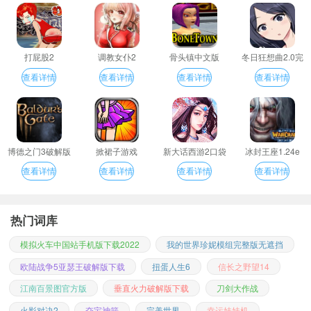
打屁股2
调教女仆2
骨头镇中文版
冬日狂想曲2.0完
整汉化版
查看详情
查看详情
查看详情
查看详情
博德之门3破解版
掀裙子游戏
新大话西游2口袋
冰封王座1.24e
版
查看详情
查看详情
查看详情
查看详情
热门词库
模拟火车中国站手机版下载2022
我的世界珍妮模组完整版无遮挡
欧陆战争5亚瑟王破解版下载
扭蛋人生6
信长之野望14
江南百景图官方版
垂直火力破解版下载
刀剑大作战
火影对决2
夺宝神箭
完美世界
幸运娃娃机