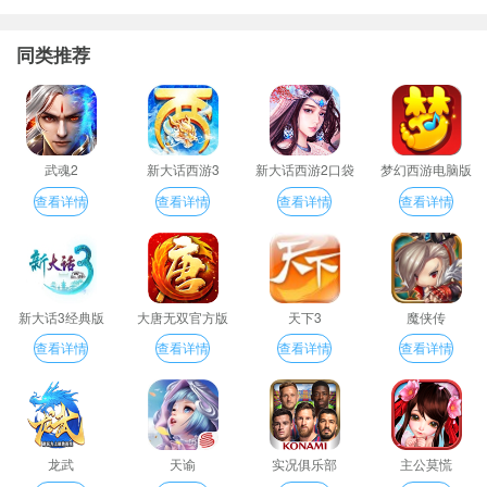
同类推荐
武魂2
新大话西游3
新大话西游2口袋
梦幻西游电脑版
版
查看详情
查看详情
查看详情
查看详情
新大话3经典版
大唐无双官方版
天下3
魔侠传
查看详情
查看详情
查看详情
查看详情
龙武
天谕
实况俱乐部
主公莫慌