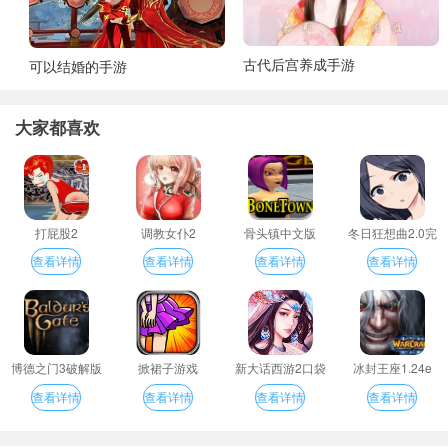
古代后宫养成手游
可以结婚的手游
大家都喜欢
打屁股2
调教女仆2
骨头镇中文版
冬日狂想曲2.0完
整汉化版
查看详情
查看详情
查看详情
查看详情
博德之门3破解版
掀裙子游戏
新大话西游2口袋
冰封王座1.24e
版
查看详情
查看详情
查看详情
查看详情