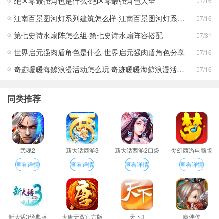
绝区零最强角色是什么-绝区零最强角色大全
07/16
江南百景图河灯系列建筑怎么样-江南百景图河灯系列建筑分享
07/16
第七史诗水扇阵怎么组-第七史诗水扇阵容搭配
07/31
世界启元强肉盾角色是什么-世界启元强肉盾角色分享
07/16
奇迹暖暖海鲸浪漫活动怎么玩 奇迹暖暖海鲸浪漫活动玩法一览
07/16
同类推荐
武魂2
新大话西游3
新大话西游2口袋
梦幻西游电脑版
版
查看详情
查看详情
查看详情
查看详情
新大话3经典版
大唐无双官方版
天下3
魔侠传