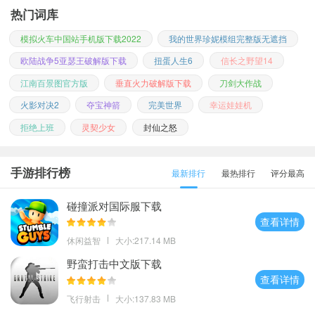
热门词库
模拟火车中国站手机版下载2022
我的世界珍妮模组完整版无遮挡
欧陆战争5亚瑟王破解版下载
扭蛋人生6
信长之野望14
江南百景图官方版
垂直火力破解版下载
刀剑大作战
火影对决2
夺宝神箭
完美世界
幸运娃娃机
拒绝上班
灵契少女
封仙之怒
手游排行榜
最新排行
最热排行
评分最高
碰撞派对国际服下载
查看详情
休闲益智
大小:217.14 MB
野蛮打击中文版下载
查看详情
飞行射击
大小:137.83 MB