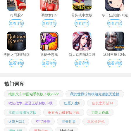
打屁股2
调教女仆2
骨头镇中文版
冬日狂想曲2.0完
整汉化版
查看详情
查看详情
查看详情
查看详情
博德之门3破解版
掀裙子游戏
新大话西游2口袋
冰封王座1.24e
版
查看详情
查看详情
查看详情
查看详情
热门词库
模拟火车中国站手机版下载2022
我的世界珍妮模组完整版无遮挡
欧陆战争5亚瑟王破解版下载
扭蛋人生6
信长之野望14
江南百景图官方版
垂直火力破解版下载
刀剑大作战
火影对决2
夺宝神箭
完美世界
幸运娃娃机
拒绝上班
灵契少女
封仙之怒