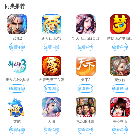
同类推荐
武魂2
新大话西游3
新大话西游2口袋
梦幻西游电脑版
版
查看详情
查看详情
查看详情
查看详情
新大话3经典版
大唐无双官方版
天下3
魔侠传
查看详情
查看详情
查看详情
查看详情
龙武
天谕
实况俱乐部
主公莫慌
查看详情
查看详情
查看详情
查看详情