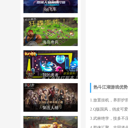
qq飞车
海岛奇兵
我的勇者
热斗江湖游戏优势
1.放置挂机，养肝
第五人格
2.Q版国风，俏皮
3.武林绝学，技多
4.群侠汇聚，志同道