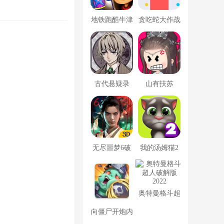
地铁跑酷牛津
贪吃蛇大作战
版内置菜单
破解版
古代悬疑录
山有扶苏
无尽噩梦6破
我的汤姆猫2
解版内置菜单
破解版
MOD修改器
奥特曼格斗超
人破解版2022
向僵尸开炮内