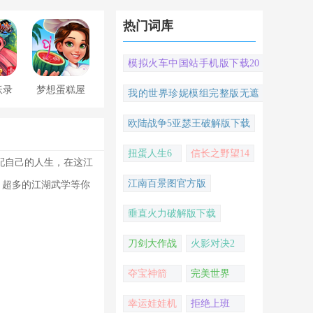
热门词库
模拟火车中国站手机版下载20
22
妖录
梦想蛋糕屋
我的世界珍妮模组完整版无遮
挡
欧陆战争5亚瑟王破解版下载
扭蛋人生6
信长之野望14
配自己的人生，在这江
江南百景图官方版
，超多的江湖武学等你
垂直火力破解版下载
刀剑大作战
火影对决2
夺宝神箭
完美世界
幸运娃娃机
拒绝上班