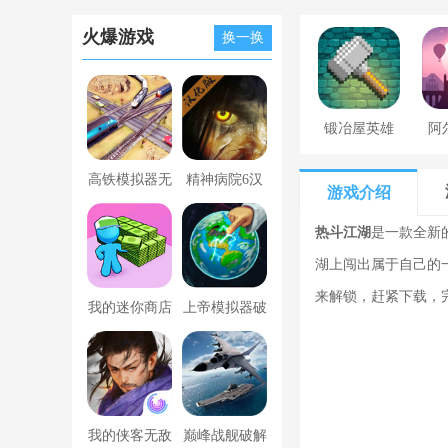
火爆游戏
换一换
锻冶屋英雄
阿
谭
高铁模拟器无
精神病院6汉
游戏介绍
限金币版
化版下载
热斗江湖
是一款全新
湖上闯出属于自己的
来解锁，赶紧下载，
我的迷你商店
上帝模拟器破
破解版无限金
解版全解锁无
币版下载中文
广告
我的侠客无敌
巅峰战舰破解