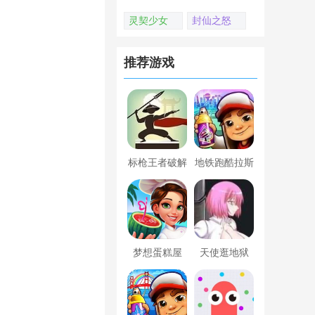
灵契少女
封仙之怒
推荐游戏
标枪王者破解
地铁跑酷拉斯
版无限金币钻
维加斯新触控
石内置菜单
内置菜单版
梦想蛋糕屋
天使逛地狱