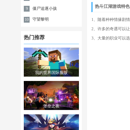
热斗江湖游戏特色
僵尸追逐小孩
9
守望黎明
10
1、随着种种情缘剧
2、许多的奇遇可以
热门推荐
3、大量的职业可以
我的世界国际服版
堡垒之夜