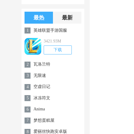
版游戏下载
版无限金币无
限钻石
最热
最新
英雄联盟手游国服
1
3421.93M
下载
瓦洛兰特
2
无限速
3
空虚日记
4
冰冻符文
5
Anima
6
梦想蛋糕屋
7
爱丽丝快跑安卓版
8