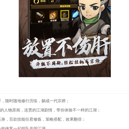
护肝，随时随地修行历练，躺成一代宗师；
可爱的人物原画，连贯的江湖剧情，带你体验不一样的江湖；
不压身，百款技能任君修炼，策略搭配，效果翻倍；
合的侠客一起组队共闯江湖