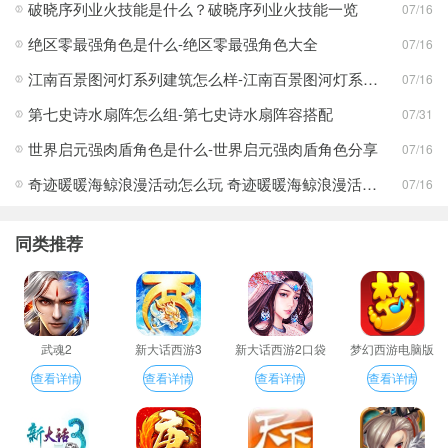
破晓序列业火技能是什么？破晓序列业火技能一览
07/16
绝区零最强角色是什么-绝区零最强角色大全
07/16
江南百景图河灯系列建筑怎么样-江南百景图河灯系列建筑分享
07/16
第七史诗水扇阵怎么组-第七史诗水扇阵容搭配
07/31
世界启元强肉盾角色是什么-世界启元强肉盾角色分享
07/16
奇迹暖暖海鲸浪漫活动怎么玩 奇迹暖暖海鲸浪漫活动玩法一览
07/16
同类推荐
武魂2
新大话西游3
新大话西游2口袋
梦幻西游电脑版
版
查看详情
查看详情
查看详情
查看详情