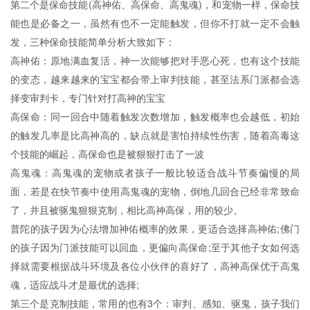
第二个是保命技能(高神佑、高保命、高鬼魂)，和宠物一样，保命技
能也是必备之一，虽然有也不一定能触发，但你不打就一定不会触
发，三种保命技能简单分析大致如下：
高神佑：原地满血复活，神一次能够把对手恶心死，也有这个技能
的变态，越来越来的宝宝都会带上审判技能，甚至法系门派都会选
择变审判卡，专门针对打高神的宝宝
高保命：同一回合中随着触发次数增加，触发概率也会越低，初始
的触发几率是比高神高的，缺点就是害怕持续性伤害，随着高毒这
个技能的崛起，高保命也是被狠狠打击了一波
高鬼魂：高鬼魂的宠物或者孩子一般比较适合战斗节奏偏慢的局
面，若是在快节奏中使用高鬼魂的宠物，倒地几回合已经非常致命
了，并且被驱鬼狠狠克制，相比高神高保，用的较少。
普陀的孩子因为心法增加神佑概率的效果，更适合选择高神佑;佛门
的孩子因为门派技能可以回血，更偏向高保命;至于其他子女如何选
择就需要根据战斗环境及各位小伙伴的喜好了，高神高保优于高鬼
魂，适应战斗才是最优的选择;
第三个是克制技能，常用的也有3个：审判、感知、驱鬼，孩子我们