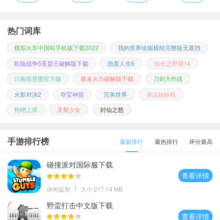
热门词库
模拟火车中国站手机版下载2022
我的世界珍妮模组完整版无遮挡
欧陆战争5亚瑟王破解版下载
扭蛋人生6
信长之野望14
江南百景图官方版
垂直火力破解版下载
刀剑大作战
火影对决2
夺宝神箭
完美世界
幸运娃娃机
拒绝上班
灵契少女
封仙之怒
手游排行榜
最新排行
最热排行
评分最高
碰撞派对国际服下载
查看详情
休闲益智
大小:217.14 MB
野蛮打击中文版下载
查看详情