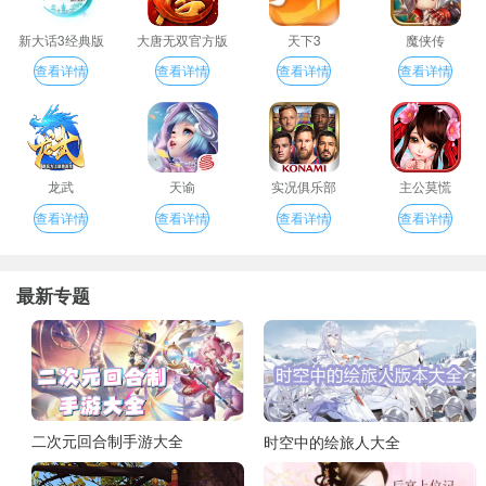
新大话3经典版
大唐无双官方版
天下3
魔侠传
查看详情
查看详情
查看详情
查看详情
龙武
天谕
实况俱乐部
主公莫慌
查看详情
查看详情
查看详情
查看详情
最新专题
二次元回合制手游大全
时空中的绘旅人大全