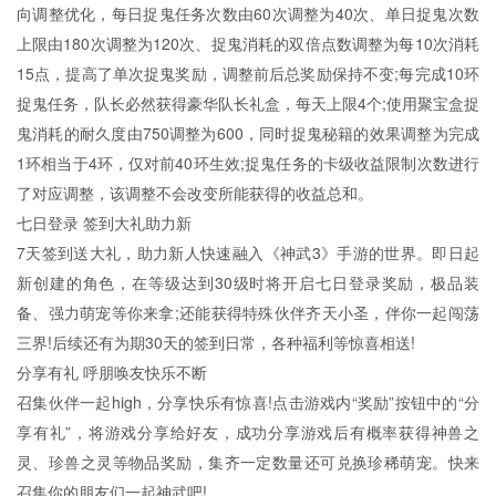
向调整优化，每日捉鬼任务次数由60次调整为40次、单日捉鬼次数
上限由180次调整为120次、捉鬼消耗的双倍点数调整为每10次消耗
15点，提高了单次捉鬼奖励，调整前后总奖励保持不变;每完成10环
捉鬼任务，队长必然获得豪华队长礼盒，每天上限4个;使用聚宝盒捉
鬼消耗的耐久度由750调整为600，同时捉鬼秘籍的效果调整为完成
1环相当于4环，仅对前40环生效;捉鬼任务的卡级收益限制次数进行
了对应调整，该调整不会改变所能获得的收益总和。
七日登录 签到大礼助力新
7天签到送大礼，助力新人快速融入《神武3》手游的世界。即日起
新创建的角色，在等级达到30级时将开启七日登录奖励，极品装
备、强力萌宠等你来拿;还能获得特殊伙伴齐天小圣，伴你一起闯荡
三界!后续还有为期30天的签到日常，各种福利等惊喜相送!
分享有礼 呼朋唤友快乐不断
召集伙伴一起high，分享快乐有惊喜!点击游戏内“奖励”按钮中的“分
享有礼”，将游戏分享给好友，成功分享游戏后有概率获得神兽之
灵、珍兽之灵等物品奖励，集齐一定数量还可兑换珍稀萌宠。快来
召集你的朋友们一起神武吧!