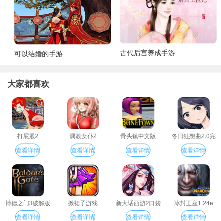
古代后宫养成手游
可以结婚的手游
大家都喜欢
打屁股2
调教女仆2
骨头镇中文版
冬日狂想曲2.0完
整汉化版
查看详情
查看详情
查看详情
查看详情
博德之门3破解版
掀裙子游戏
新大话西游2口袋
冰封王座1.24e
版
查看详情
查看详情
查看详情
查看详情