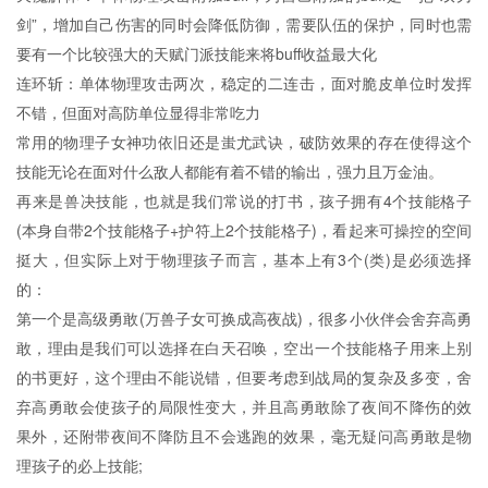
剑”，增加自己伤害的同时会降低防御，需要队伍的保护，同时也需
要有一个比较强大的天赋门派技能来将buff收益最大化
连环斩：单体物理攻击两次，稳定的二连击，面对脆皮单位时发挥
不错，但面对高防单位显得非常吃力
常用的物理子女神功依旧还是蚩尤武诀，破防效果的存在使得这个
技能无论在面对什么敌人都能有着不错的输出，强力且万金油。
再来是兽决技能，也就是我们常说的打书，孩子拥有4个技能格子
(本身自带2个技能格子+护符上2个技能格子)，看起来可操控的空间
挺大，但实际上对于物理孩子而言，基本上有3个(类)是必须选择
的：
第一个是高级勇敢(万兽子女可换成高夜战)，很多小伙伴会舍弃高勇
敢，理由是我们可以选择在白天召唤，空出一个技能格子用来上别
的书更好，这个理由不能说错，但要考虑到战局的复杂及多变，舍
弃高勇敢会使孩子的局限性变大，并且高勇敢除了夜间不降伤的效
果外，还附带夜间不降防且不会逃跑的效果，毫无疑问高勇敢是物
理孩子的必上技能;