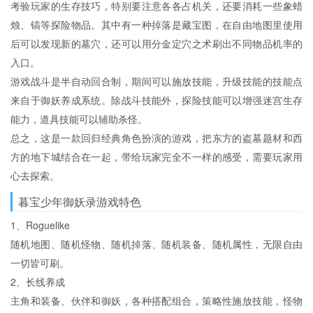
考验玩家的生存技巧，特别要注意各各占机关，还要消耗一些象蜡
烛、镐等探险物品。其中有一种掉落是藏宝图，在自由地图里使用
后可以发现新的墓穴，还可以用分金定穴之术刷出不同物品机率的
入口。
游戏战斗是半自动回合制，期间可以施放技能，升级技能的技能点
来自于御妖养成系统。除战斗技能外，探险技能可以增强迷宫生存
能力，道具技能可以辅助杀怪。
总之，这是一款回归经典角色扮演的游戏，把东方的盗墓题材和西
方的地下城结合在一起，带给玩家完全不一样的感受，需要玩家用
心去探索。
暮宝少年御妖录游戏特色
1、Roguelike
随机地图、随机怪物、随机掉落、随机装备、随机属性，无限自由
一切皆可刷。
2、长线养成
主角和装备、伙伴和御妖，各种搭配组合，策略性施放技能，怪物