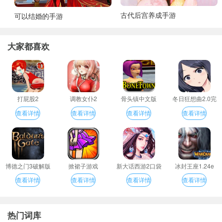
古代后宫养成手游
可以结婚的手游
大家都喜欢
打屁股2
调教女仆2
骨头镇中文版
冬日狂想曲2.0完
整汉化版
查看详情
查看详情
查看详情
查看详情
博德之门3破解版
掀裙子游戏
新大话西游2口袋
冰封王座1.24e
版
查看详情
查看详情
查看详情
查看详情
热门词库