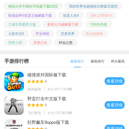
模拟火车中国站手机版下载2022
我的世界珍妮模组完整版无遮挡
欧陆战争5亚瑟王破解版下载
扭蛋人生6
信长之野望14
江南百景图官方版
垂直火力破解版下载
刀剑大作战
火影对决2
夺宝神箭
完美世界
幸运娃娃机
拒绝上班
灵契少女
封仙之怒
手游排行榜
最新排行
最热排行
评分最高
碰撞派对国际服下载
查看详情
休闲益智
大小:217.14 MB
野蛮打击中文版下载
查看详情
飞行射击
大小:137.83 MB
狂野飙车9oppo版下载
查看详情