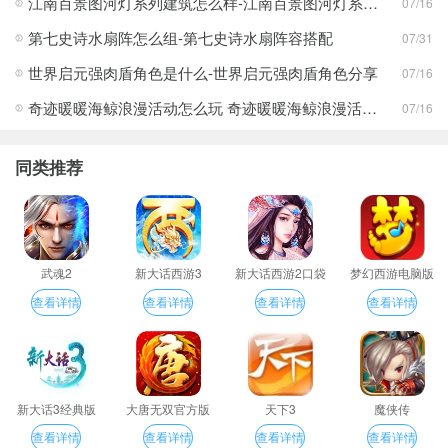
江南百景图河灯系列建筑怎么样-江南百景图河灯系列建筑分享
07/16
第七史诗水扇阵怎么组-第七史诗水扇阵容搭配
07/31
世界启元强肉盾角色是什么-世界启元强肉盾角色分享
07/16
奇迹暖暖海鲸浪漫活动怎么玩 奇迹暖暖海鲸浪漫活动玩法一览
07/16
同类推荐
武魂2
新大话西游3
新大话西游2口袋
梦幻西游电脑版
版
查看详情
查看详情
查看详情
查看详情
新大话3经典版
大唐无双官方版
天下3
魔侠传
查看详情
查看详情
查看详情
查看详情