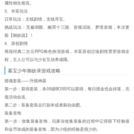
属性相生相克。
3、丰富玩法
日常玩法：主线剧情，支线寻宝。
挑战玩法：无极洞眼、幽冥十三陵、首领试练、梦境首领，本次更
新【御妖战】！
4、原创剧情
再现经典二次元RPG角色扮演游戏，丰富原创过场剧情贯穿游戏全
程，主人公可以与少女互动养成哦。
暮宝少年御妖录游戏攻略
猎魂套装——升级神器
第一步：获得套装，杀35级BOSS可以获得，每日摸金也会掉落，充
值活动会送。
第二步：装备套装去打副本或者刷自由图。
装备首饰
第一步：收集装备首饰，玩家在收集装备的过程中记得留下经验值
和金币加成的装备首饰，因为小怪的经验是很少的。