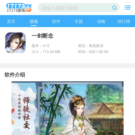
首页
游戏
软件
专题
攻略
排行榜
一剑断念
版本：v1.0
类别：角色扮演
大小：713.34 MB
时间：2021-06-09
软件介绍