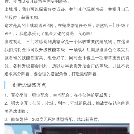
片、金币以及升级角色需要的装备。
出城后，我们可以探索各类遗迹、并与其他玩家切磋，并提升自己
的段位，获得奖励。
这才是真的上线就送VIP啊，在完成剧情任务后，居然给三门升级了
VIP，让我也享受到了氪金大佬的待遇，良心啊!
度过初期，三门才感觉到典籍室是一个比较重要的建筑物，在这里
我们消耗金币可以升级技能等级，一场战斗后期派遣角色召唤完后
就看谁的技能伤害高、组合好了。同时金币也是一项非常重要的资
源，各种升级都会用到，所以尽早要提升冶金厂的等级。并且不要
追求高分阵容，要合理的搭配角色，打造最强阵容。
一剑断念游戏亮点
1、百变坐骑：职业配套，生肖配合，在小伙伴前更威风；
2、强大交互：仙盟，攻城，副本，守城组队战，挑战竞技结合的完
美游戏体验；
3、酷炫翅膀：360度无死角造型搭配，炫出新高度。