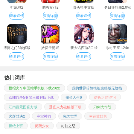
打屁股2
调教女仆2
骨头镇中文版
冬日狂想曲2.0完
整汉化版
查看详情
查看详情
查看详情
查看详情
博德之门3破解版
掀裙子游戏
新大话西游2口袋
冰封王座1.24e
版
查看详情
查看详情
查看详情
查看详情
热门词库
模拟火车中国站手机版下载2022
我的世界珍妮模组完整版无遮挡
欧陆战争5亚瑟王破解版下载
扭蛋人生6
信长之野望14
江南百景图官方版
垂直火力破解版下载
刀剑大作战
火影对决2
夺宝神箭
完美世界
幸运娃娃机
拒绝上班
灵契少女
封仙之怒