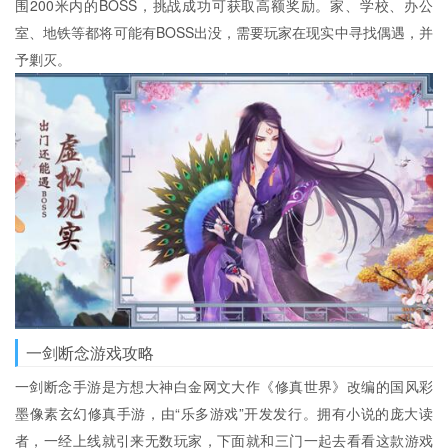
围200米内的BOSS，挑战成功可获取高额奖励。家、学校、办公
室、地铁等都将可能有BOSS出没，需要玩家在现实中寻找偶遇，并
予剿灭。
一剑断念游戏攻略
一剑断念手游是方想大神白金网文大作《修真世界》改编的国风彩
墨像素玄幻修真手游，由“乐多游戏”开发发行。拥有小说的庞大读
者，一经上线就引来无数玩家，下面就和三门一起去看看这款游戏