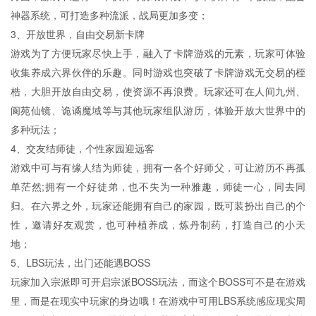
神器系统，可打造多种流派，战局更加多变；
3、开放世界，自由交易新卡牌
游戏为了方便玩家尽快上手，融入了卡牌游戏的元素，玩家可体验
收集养成六界伙伴的乐趣。同时游戏也突破了卡牌游戏无交易的桎
梏，大胆开放自由交易，使资源不再浪费。玩家还可在人间九州、
阆苑仙镜、诡谲魔域等与其他玩家组队游历，体验开放大世界中的
多种玩法；
4、交友结师徒，个性家园迎远客
游戏中可与有缘人结为师徒，拥有一各个好师父，可让游历不再孤
单茫然;拥有一个好徒弟，也不失为一种雅趣，师徒一心，同去同
归。在六界之外，玩家还能拥有自己的家园，既可装扮出自己的个
性，邀请好友观赏，也可种植养成，炼丹制药，打造自己的小天
地；
5、LBS玩法，出门还能遇BOSS
玩家加入宗派即可开启宗派BOSS玩法，而这个BOSS可不是在游戏
里，而是在现实中玩家的身边哦！在游戏中可用LBS系统感应现实周