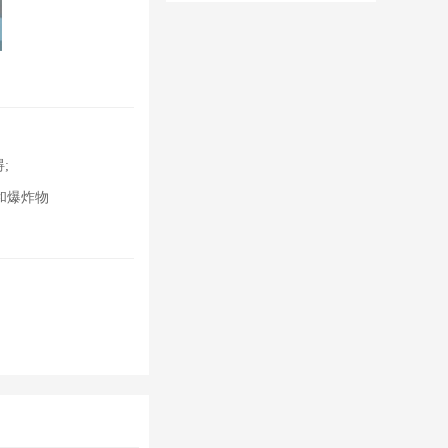
置修改器无限
钻石
;
和爆炸物