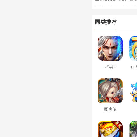
同类推荐
武魂2
新
魔侠传