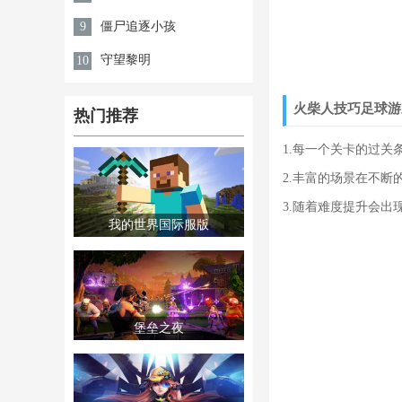
僵尸追逐小孩
9
守望黎明
10
火柴人技巧足球游
热门推荐
1.每一个关卡的过
2.丰富的场景在不断
3.随着难度提升会
我的世界国际服版
堡垒之夜