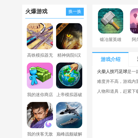
火爆游戏
换一换
锻冶屋英雄
阿
谭
高铁模拟器无
精神病院6汉
游戏介绍
限金币版
化版下载
火柴人技巧足球
是一
难度并不高，游戏内
人物和道具，赶紧下
我的迷你商店
上帝模拟器破
破解版无限金
解版全解锁无
币版下载中文
广告
我的侠客无敌
巅峰战舰破解