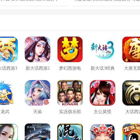
法一览
大话西游3
新大话西游2
梦幻西游电
新大话3经典
大唐无
口袋版
脑版
版
方版
龙武
天谕
实况俱乐部
主公莫慌
大话西