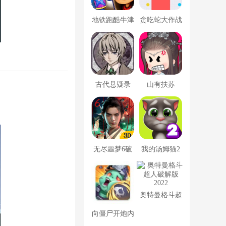
地铁跑酷牛津
贪吃蛇大作战
版内置菜单
破解版
古代悬疑录
山有扶苏
无尽噩梦6破
我的汤姆猫2
解版内置菜单
破解版
MOD修改器
奥特曼格斗超
人破解版2022
向僵尸开炮内