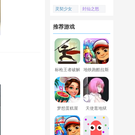
灵契少女
封仙之怒
推荐游戏
标枪王者破解
地铁跑酷拉斯
版无限金币钻
维加斯新触控
石内置菜单
内置菜单版
梦想蛋糕屋
天使逛地狱