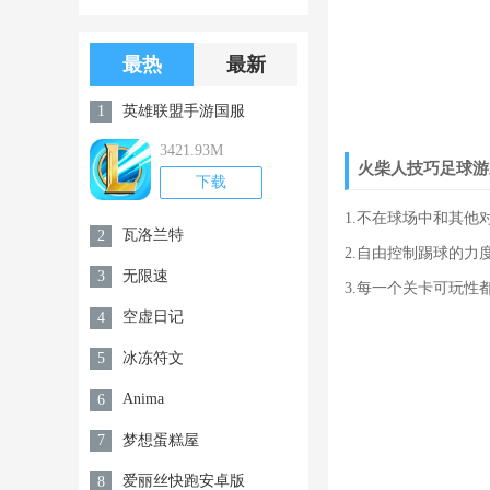
版游戏下载
版无限金币无
限钻石
最热
最新
英雄联盟手游国服
1
3421.93M
火柴人技巧足球游
下载
1.不在球场中和其
瓦洛兰特
2
2.自由控制踢球的
无限速
3
3.每一个关卡可玩
空虚日记
4
冰冻符文
5
Anima
6
梦想蛋糕屋
7
爱丽丝快跑安卓版
8