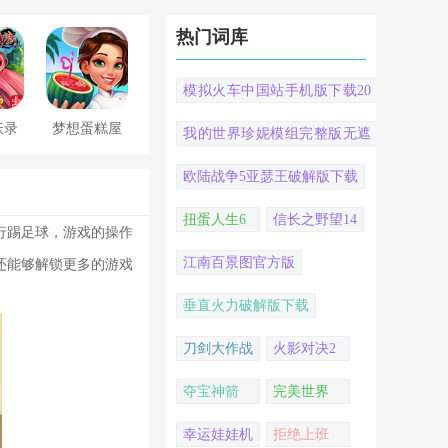
热门词库
模拟火车中国站手机版下载20
22
妖录
梦想蛋糕屋
我的世界珍妮模组完整版无遮
挡
欧陆战争5亚瑟王破解版下载
扭蛋人生6
信长之野望14
行踢足球，游戏的操作
江南百景图官方版
还能够解锁更多的游戏
垂直火力破解版下载
刀剑大作战
火影对决2
夺宝神箭
完美世界
幸运娃娃机
拒绝上班