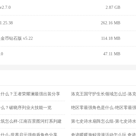
.7.0
2.87 GB
25.38
262.16 MB
币钻石版 v5.22
114.18 MB
0
47.11 MB
是什么？王者荣耀澜最强出装分享
洛克王国守护生长领域怎么过-洛
关攻略
什么？破晓序列业火技能一览
绝区零最强角色是什么-绝区零最
筑怎么样-江南百景图河灯系列建
第七史诗水扇阵怎么组-第七史诗
什么-世界启元强肉盾角色分享
奇迹暖暖海鲸浪漫活动怎么玩 奇