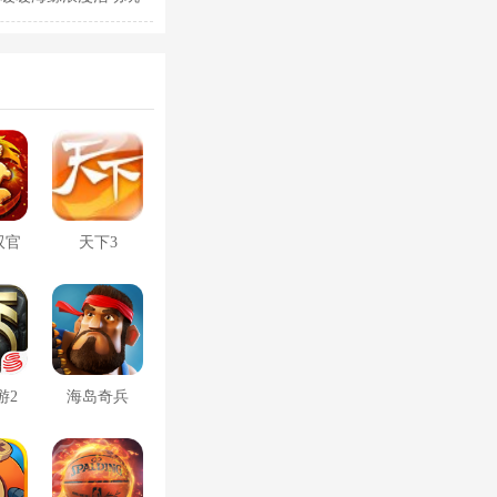
双官
天下3
游2
海岛奇兵