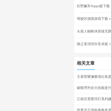
狂野飙车9oppo版下载 v2
驾驶区德国游戏下载 v1.
火柴人蜘蛛侠英雄无限金
猫之茗消消乐安卓版 1.
相关文章
王者荣耀澜最强出装
破晓序列业火技能是
江南百景图河灯系列建
筑分享
世界启元强肉盾角色是