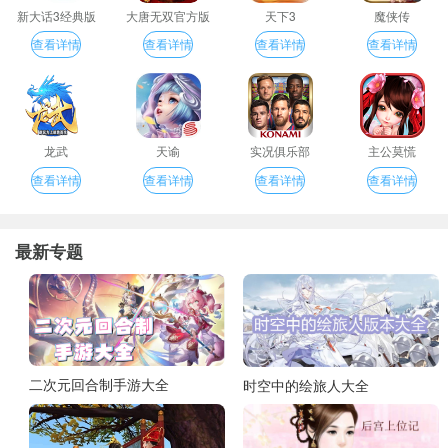
新大话3经典版
大唐无双官方版
天下3
魔侠传
查看详情
查看详情
查看详情
查看详情
龙武
天谕
实况俱乐部
主公莫慌
查看详情
查看详情
查看详情
查看详情
最新专题
二次元回合制手游大全
时空中的绘旅人大全