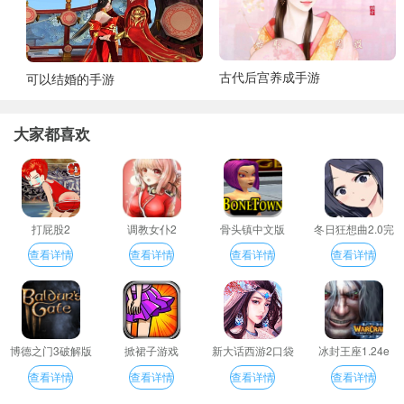
古代后宫养成手游
可以结婚的手游
大家都喜欢
打屁股2
调教女仆2
骨头镇中文版
冬日狂想曲2.0完
整汉化版
查看详情
查看详情
查看详情
查看详情
博德之门3破解版
掀裙子游戏
新大话西游2口袋
冰封王座1.24e
版
查看详情
查看详情
查看详情
查看详情