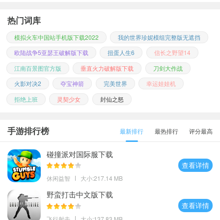
热门词库
模拟火车中国站手机版下载2022
我的世界珍妮模组完整版无遮挡
欧陆战争5亚瑟王破解版下载
扭蛋人生6
信长之野望14
江南百景图官方版
垂直火力破解版下载
刀剑大作战
火影对决2
夺宝神箭
完美世界
幸运娃娃机
拒绝上班
灵契少女
封仙之怒
手游排行榜
最新排行
最热排行
评分最高
碰撞派对国际服下载
查看详情
休闲益智
大小:217.14 MB
野蛮打击中文版下载
查看详情
飞行射击
大小:137.83 MB