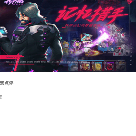
戏点评
定