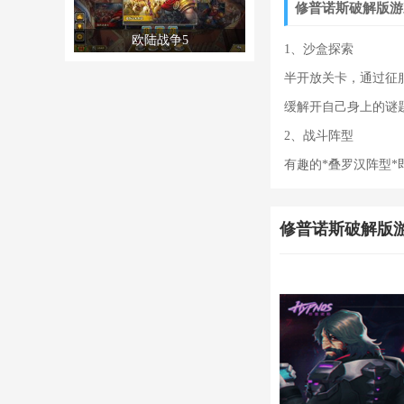
修普诺斯破解版游
欧陆战争5
1、沙盒探索
半开放关卡，通过征
缓解开自己身上的谜
2、战斗阵型
有趣的*叠罗汉阵型*
修普诺斯破解版