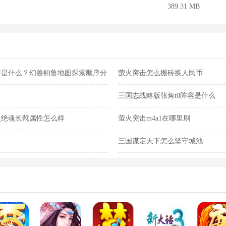
389.31 MB
序是什么？幻兽帕鲁地图探索顺序分
萤火突击怎么搬砖换人民币
三国志战略版张角t0阵容是什么
灵绝魂长靴属性怎么样
萤火突击m4a1在哪里刷
三国谋定天下怎么坚守城池