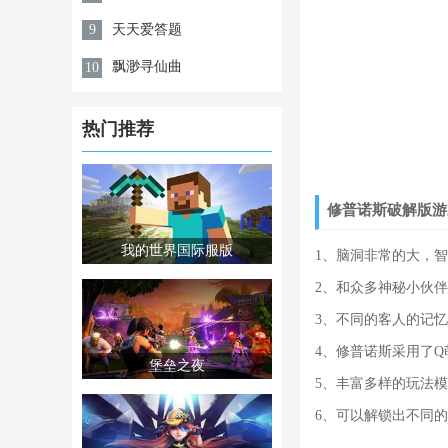
天天爱答题
9
飘渺寻仙曲
10
热门推荐
修普诺斯破解版游
我的世界国际服版
1、脑洞非常的大，
2、和众多神秘小伙
3、不同的客人的记
4、修普诺斯采用了
堡垒之夜
5、丰富多样的玩法
6、可以解锁出不同