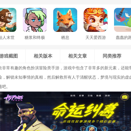
始人末世
糖浆和终极
栖息
天天爱西游
蠢蠢的
求生
甜食
游戏截图
相关版本
相关文章
同类推荐
款非常有趣的角色扮演冒险类手游，游戏中包含了非常多的新元素，还能
险，解锁未知事情的真相，然后解救所有人于清醒状态，梦境与现实的虚
题吧。