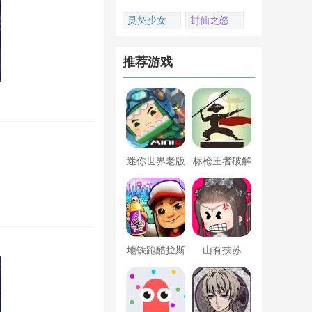
灵契少女
封仙之怒
推荐游戏
迷你世界老版
标枪王者破解
本下载
版无限金币钻
石内置菜单
地铁跑酷拉斯
山有扶苏
维加斯新触控
内置菜单版