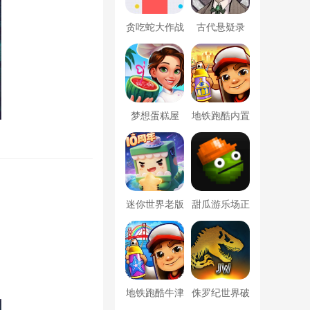
贪吃蛇大作战
古代悬疑录
破解版
梦想蛋糕屋
地铁跑酷内置
菜单版下载
迷你世界老版
甜瓜游乐场正
本全皮肤全坐
版下载
骑
地铁跑酷牛津
侏罗纪世界破