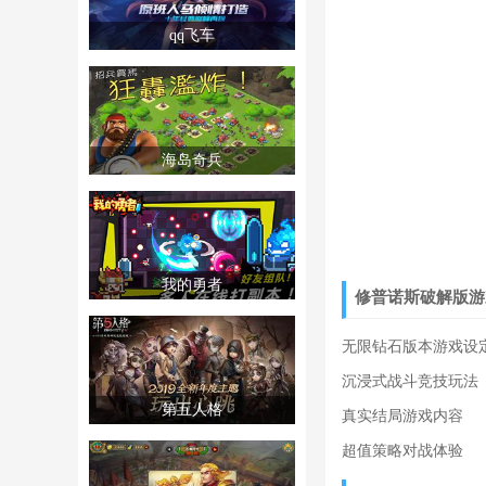
qq飞车
海岛奇兵
我的勇者
修普诺斯破解版游
无限钻石版本游戏设
沉浸式战斗竞技玩法
第五人格
真实结局游戏内容
超值策略对战体验