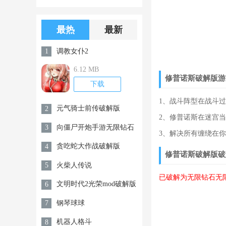
版游戏下载
版无限金币无
限钻石
最热
最新
调教女仆2
1
6.12 MB
修普诺斯破解版游
下载
1、战斗阵型在战斗
元气骑士前传破解版
2
2、修普诺斯在迷宫
向僵尸开炮手游无限钻石
3
3、解决所有缠绕在
破解版
贪吃蛇大作战破解版
4
修普诺斯破解版破
火柴人传说
5
已破解为无限钻石无
文明时代2光荣mod破解版
6
钢琴球球
7
机器人格斗
8