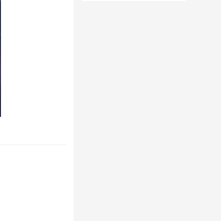
版内置菜单
解版无限金币
钞票食物版