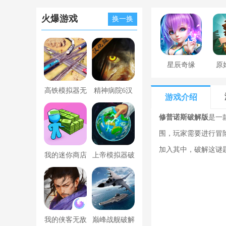
火爆游戏
换一换
星辰奇缘
原
高铁模拟器无
精神病院6汉
游戏介绍
限金币版
化版下载
修普诺斯破解版
是一
围，玩家需要进行冒
加入其中，破解这谜
我的迷你商店
上帝模拟器破
破解版无限金
解版全解锁无
币版下载中文
广告
我的侠客无敌
巅峰战舰破解