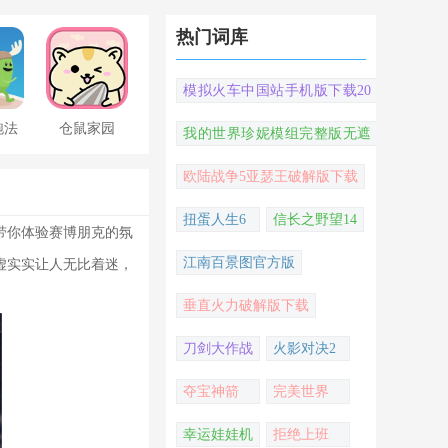
热门词库
模拟火车中国站手机版下载20
22
跑法
仓鼠家园
我的世界珍妮模组完整版无遮
挡
欧陆战争5亚瑟王破解版下载
扭蛋人生6
信长之野望14
带你体验赛博朋克的氛
江南百景图官方版
虚实实让人无比着迷，
垂直火力破解版下载
刀剑大作战
火影对决2
夺宝神箭
完美世界
幸运娃娃机
拒绝上班