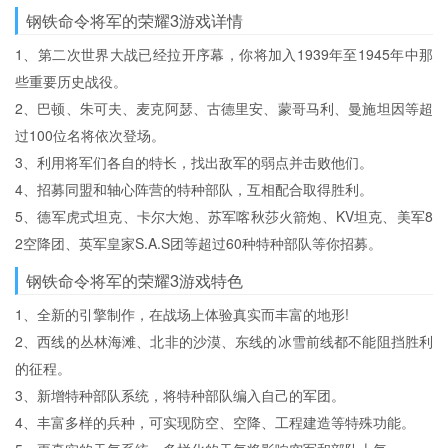
钢铁命令将军的荣耀3游戏详情
1、第二次世界大战已经拉开序幕，你将加入1939年至1945年中那
些重要历史战役。
2、巴顿、朱可夫、麦克阿瑟、古德里安、蒙哥马利、曼施坦因等超
过100位名将依次登场。
3、利用将军们各自的特长，找出敌军的弱点并击败他们。
4、招募同盟和轴心阵营的特种部队，互相配合取得胜利。
5、德军虎式坦克、卡尔大炮、苏军喀秋莎火箭炮、KV坦克、美军8
2空降团、英军皇家S.A.S团等超过60种特种部队等你招募。
钢铁命令将军的荣耀3游戏特色
1、全新的引擎制作，在战场上体验真实而丰富的地形!
2、西线的丛林海滩、北非的沙漠、东线的冰雪前线都不能阻挡胜利
的征程。
3、新增特种部队系统，将特种部队编入自己的军团。
4、丰富多样的兵种，可实现防空、空降、工程建造等特殊功能。