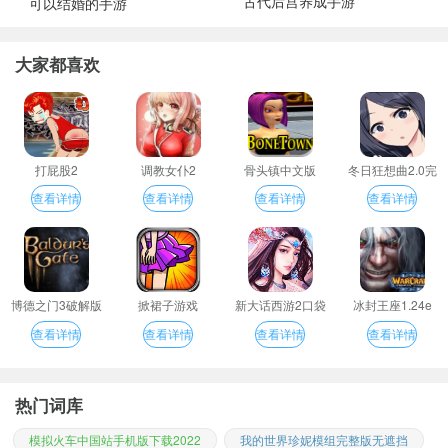
古代后宫养成手游
可以结婚的手游
大家都喜欢
打屁股2
调教女仆2
骨头镇中文版
冬日狂想曲2.0完
整汉化版
查看详情
查看详情
查看详情
查看详情
博德之门3破解版
掀裙子游戏
新大话西游2口袋
冰封王座1.24e
版
查看详情
查看详情
查看详情
查看详情
热门词库
模拟火车中国站手机版下载2022
我的世界珍妮模组完整版无遮挡