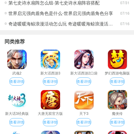
第七史诗水扇阵怎么组-第七史诗水扇阵容搭配
07/31
世界启元强肉盾角色是什么-世界启元强肉盾角色分享
07/16
奇迹暖暖海鲸浪漫活动怎么玩 奇迹暖暖海鲸浪漫活动玩法一览
07/16
同类推荐
武魂2
新大话西游3
新大话西游2口袋
梦幻西游电脑版
版
查看详情
查看详情
查看详情
查看详情
新大话3经典版
大唐无双官方版
天下3
魔侠传
查看详情
查看详情
查看详情
查看详情