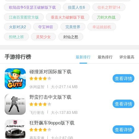
欧陆战争5亚瑟王破解版下载
扭蛋人生6
信长之野望14
江南百景图官方版
垂直火力破解版下载
刀剑大作战
火影对决2
夺宝神箭
完美世界
幸运娃娃机
拒绝上班
灵契少女
封仙之怒
手游排行榜
最新排行
最热排行
评分最高
碰撞派对国际服下载
查看详情
休闲益智
大小:217.14 MB
野蛮打击中文版下载
查看详情
飞行射击
大小:137.83 MB
狂野飙车9oppo版下载
查看详情
赛车竞速
大小:2.87 GB