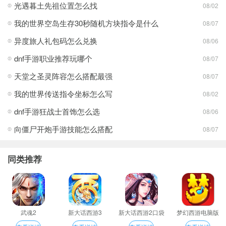
光遇暮土先祖位置怎么找
08/02
我的世界空岛生存30秒随机方块指令是什么
08/07
异度旅人礼包码怎么兑换
08/06
dnf手游职业推荐玩哪个
08/07
天堂之圣灵阵容怎么搭配最强
08/07
我的世界传送指令坐标怎么写
08/02
dnf手游狂战士首饰怎么选
08/06
向僵尸开炮手游技能怎么搭配
08/07
同类推荐
武魂2
新大话西游3
新大话西游2口袋
梦幻西游电脑版
版