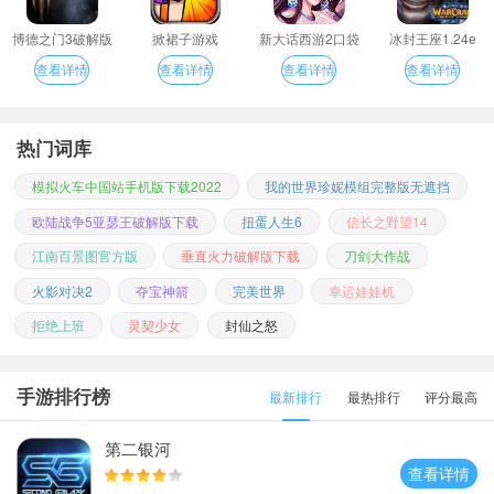
博德之门3破解版
掀裙子游戏
新大话西游2口袋
冰封王座1.24e
版
查看详情
查看详情
查看详情
查看详情
热门词库
模拟火车中国站手机版下载2022
我的世界珍妮模组完整版无遮挡
欧陆战争5亚瑟王破解版下载
扭蛋人生6
信长之野望14
江南百景图官方版
垂直火力破解版下载
刀剑大作战
火影对决2
夺宝神箭
完美世界
幸运娃娃机
拒绝上班
灵契少女
封仙之怒
手游排行榜
最新排行
最热排行
评分最高
第二银河
查看详情