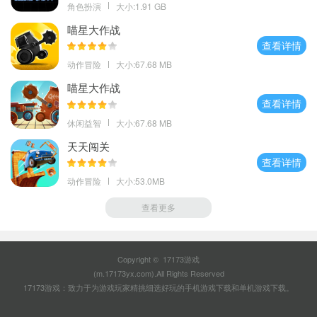
角色扮演
大小:1.91 GB
喵星大作战
查看详情
动作冒险
大小:67.68 MB
喵星大作战
查看详情
休闲益智
大小:67.68 MB
天天闯关
查看详情
动作冒险
大小:53.0MB
查看更多
Copyright © 17173游戏
(m.17173yx.com).All Rights Reserved
17173游戏：致力于为游戏玩家精挑细选好玩的
手机游戏下载
和
单机游戏下载
。