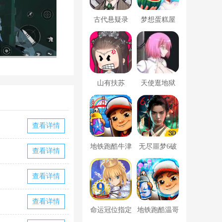
古代悬疑录
梦想蛋糕屋
山有扶苏
天使逛地狱
查看详情
地铁跑酷牛津
无尽噩梦6破
查看详情
版内置菜单
解版内置菜单
查看详情
MOD修改器
查看详情
命运冠位指定
地铁跑酷温哥