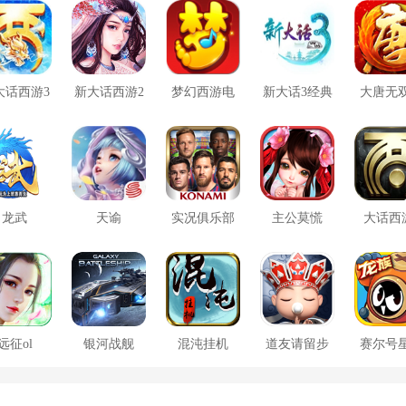
大话西游3
新大话西游2
梦幻西游电
新大话3经典
大唐无
口袋版
脑版
版
方版
龙武
天谕
实况俱乐部
主公莫慌
大话西
远征ol
银河战舰
混沌挂机
道友请留步
赛尔号
大战