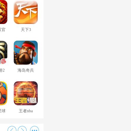
双官
天下3
游2
海岛奇兵
星球
王者nba