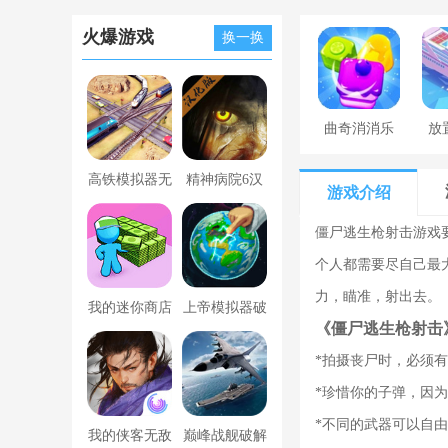
火爆游戏
换一换
曲奇消消乐
放
高铁模拟器无
精神病院6汉
游戏介绍
限金币版
化版下载
僵尸逃生枪射击游戏
个人都需要尽自己最
力，瞄准，射出去。
我的迷你商店
上帝模拟器破
《僵尸逃生枪射击
破解版无限金
解版全解锁无
*拍摄丧尸时，必须
币版下载中文
广告
*珍惜你的子弹，因
*不同的武器可以自
我的侠客无敌
巅峰战舰破解