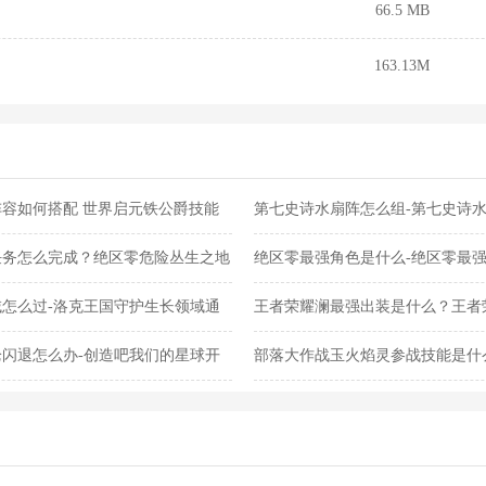
66.5 MB
163.13M
容如何搭配 世界启元铁公爵技能
第七史诗水扇阵怎么组-第七史诗
任务怎么完成？绝区零危险丛生之地
绝区零最强角色是什么-绝区零最
怎么过-洛克王国守护生长领域通
王者荣耀澜最强出装是什么？王者
闪退怎么办-创造吧我们的星球开
部落大作战玉火焰灵参战技能是什
灵参战技能合集