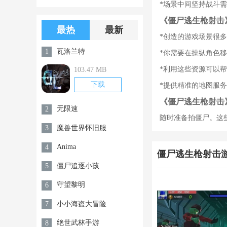
*场景中间坚持战斗
版游戏下载
版无限金币无
《僵尸逃生枪射击
限钻石
最热
最新
*创造的游戏场景很
瓦洛兰特
1
*你需要在操纵角色
*利用这些资源可以
103.47 MB
下载
*提供精准的地图服
《僵尸逃生枪射击
无限速
2
随时准备拍僵尸。这
魔兽世界怀旧服
3
Anima
4
僵尸逃生枪射击
僵尸追逐小孩
5
守望黎明
6
小小海盗大冒险
7
绝世武林手游
8