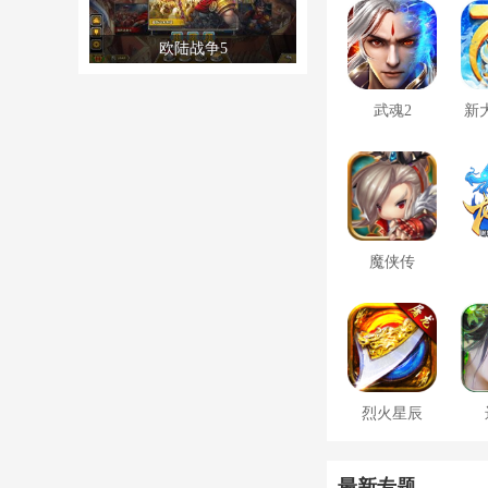
欧陆战争5
武魂2
新
魔侠传
烈火星辰
最新专题