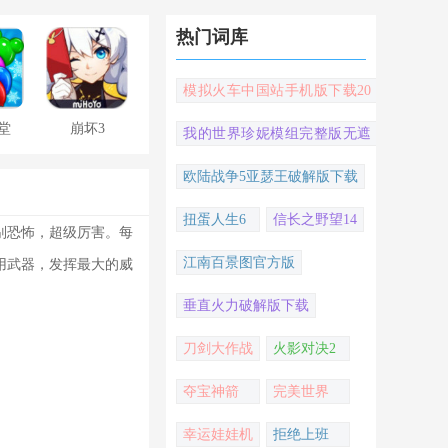
热门词库
模拟火车中国站手机版下载20
22
堂
崩坏3
我的世界珍妮模组完整版无遮
挡
欧陆战争5亚瑟王破解版下载
扭蛋人生6
信长之野望14
别恐怖，超级厉害。每
江南百景图官方版
用武器，发挥最大的威
垂直火力破解版下载
刀剑大作战
火影对决2
夺宝神箭
完美世界
幸运娃娃机
拒绝上班