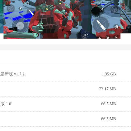
版 v1.7.2
1.35 GB
22.17 MB
 1.0
66.5 MB
66.5 MB