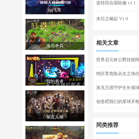
逆转回合国际服 v1.1
qq飞车
末日之崛起 V1.0
相关文章
海岛奇兵
世界启元铁公爵技能阵
阵容搭配合集
绝区零危险丛生之地
我的勇者
任务完成攻略
洛克王国守护生长领域
关攻略
创造吧我们的星球开枪
枪闪退合集
第五人格
同类推荐