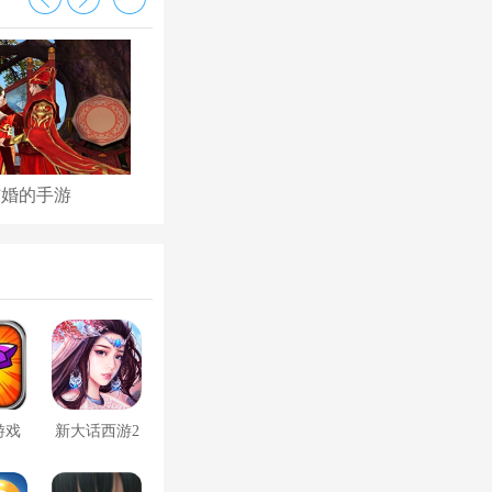
结婚的手游
古代后宫养成手游
游戏
新大话西游2
口袋版