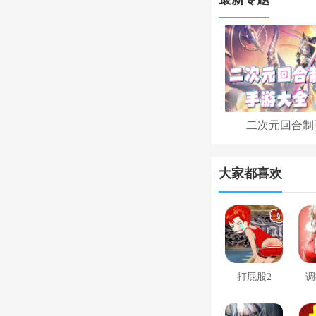
二次元回合制
大家都喜欢
打屁股2
调