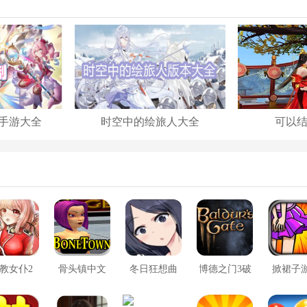
手游大全
时空中的绘旅人大全
可以
教女仆2
骨头镇中文
冬日狂想曲
博德之门3破
掀裙子
版
2.0完整汉化
解版