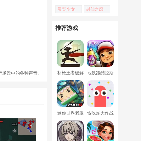
灵契少女
封仙之怒
推荐游戏
标枪王者破解
地铁跑酷拉斯
听场景中的各种声音。
版无限金币钻
维加斯新触控
石内置菜单
内置菜单版
迷你世界老版
贪吃蛇大作战
本下载
破解版