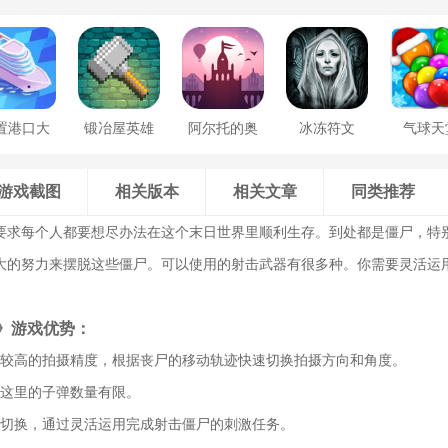
置港口大
锻冶屋英雄
阿尔托的奥
冰冻符文
气球天
亨
谭
德赛
游戏截图
相关版本
相关文章
同类推荐
要求每个人都要想尽办法在这个末日世界里顺利生存。到处都是僵尸，特
大的努力来摆脱这些僵尸。可以使用的射击武器有很多种。你需要灵活运
》游戏优势：
有较高的拍摄精度，根据丧尸的移动轨迹快速切换拍摄方向和角度。
为这里的子弹数量有限。
由切换，通过灵活运用完成射击僵尸的刺激任务。