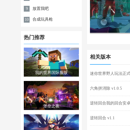
放置我吧
9
合成玩具枪
10
热门推荐
相关版本
我的世界国际服版
迷你世界野人玩法正式最新
六角拼消除 v1.0.5
逆转回合我的回合安卓版
堡垒之夜
逆转回合 v1.1