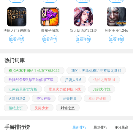
博德之门3破解版
掀裙子游戏
新大话西游2口袋
冰封王座1.24e
版
查看详情
查看详情
查看详情
查看详情
热门词库
模拟火车中国站手机版下载2022
我的世界珍妮模组完整版无遮挡
欧陆战争5亚瑟王破解版下载
扭蛋人生6
信长之野望14
江南百景图官方版
垂直火力破解版下载
刀剑大作战
火影对决2
夺宝神箭
完美世界
幸运娃娃机
拒绝上班
灵契少女
封仙之怒
手游排行榜
最新排行
最热排行
评分最高