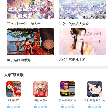
二次元回合制手游大全
时空中的绘旅人大全
古代后宫养成手游
可以结婚的手游
大家都喜欢
打屁股2
调教女仆2
骨头镇中文版
冬日狂想曲2.0完
整汉化版
查看详情
查看详情
查看详情
查看详情