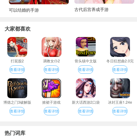
古代后宫养成手游
可以结婚的手游
大家都喜欢
打屁股2
调教女仆2
骨头镇中文版
冬日狂想曲2.0完
整汉化版
查看详情
查看详情
查看详情
查看详情
博德之门3破解版
掀裙子游戏
新大话西游2口袋
冰封王座1.24e
版
查看详情
查看详情
查看详情
查看详情
热门词库