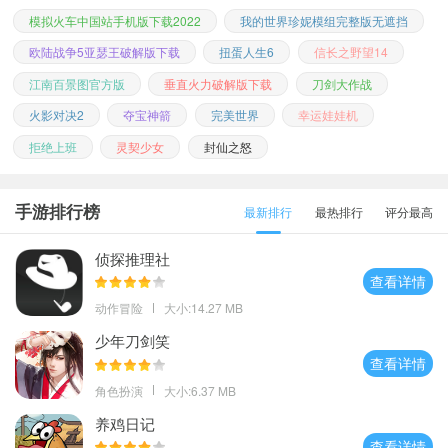
模拟火车中国站手机版下载2022
我的世界珍妮模组完整版无遮挡
欧陆战争5亚瑟王破解版下载
扭蛋人生6
信长之野望14
江南百景图官方版
垂直火力破解版下载
刀剑大作战
火影对决2
夺宝神箭
完美世界
幸运娃娃机
拒绝上班
灵契少女
封仙之怒
手游排行榜
最新排行
最热排行
评分最高
侦探推理社
查看详情
动作冒险
大小:14.27 MB
少年刀剑笑
查看详情
角色扮演
大小:6.37 MB
养鸡日记
查看详情