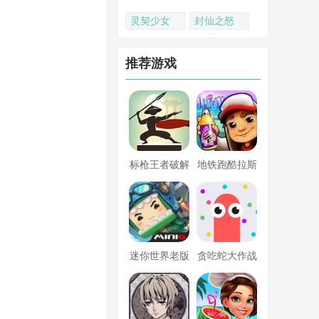
灵契少女
封仙之怒
推荐游戏
标枪王者破解
地铁跑酷拉斯
版无限金币钻
维加斯新触控
石内置菜单
内置菜单版
迷你世界老版
贪吃蛇大作战
本下载
破解版