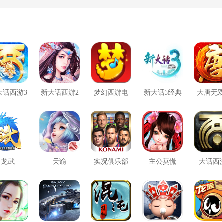
灵参战技能合集
大话西游3
新大话西游2
梦幻西游电
新大话3经典
大唐无
口袋版
脑版
版
方版
龙武
天谕
实况俱乐部
主公莫慌
大话西