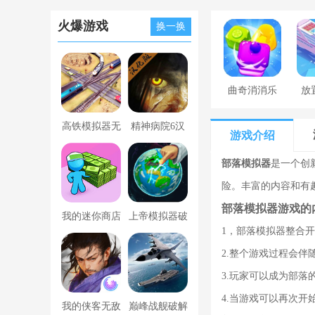
火爆游戏
换一换
曲奇消消乐
放
高铁模拟器无
精神病院6汉
游戏介绍
限金币版
化版下载
部落模拟器
是一个创
险。丰富的内容和有
部落模拟器游戏的
我的迷你商店
上帝模拟器破
1，部落模拟器整合
破解版无限金
解版全解锁无
2.整个游戏过程会
币版下载中文
广告
3.玩家可以成为部
4.当游戏可以再次
我的侠客无敌
巅峰战舰破解