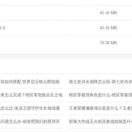
45.16 MB
.0
45.16 MB
70.58 MB
容如何搭配 世界启元铁公爵技能
第七史诗水扇阵怎么组-第七史诗
任务怎么完成？绝区零危险丛生之地
绝区零最强角色是什么-绝区零最
怎么过-洛克王国守护生长领域通
王者荣耀澜最强出装是什么？王者
闪退怎么办-创造吧我们的星球开
部落大作战玉火焰灵参战技能是什