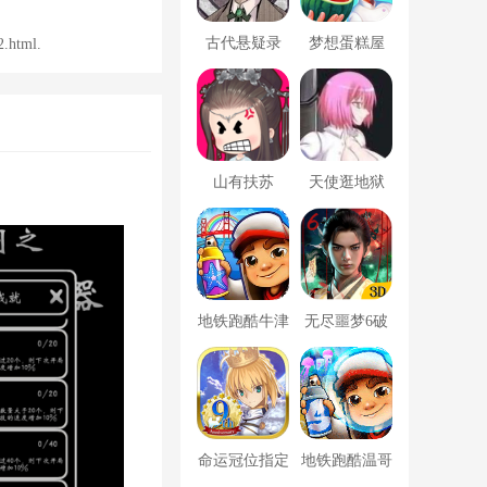
古代悬疑录
梦想蛋糕屋
html.
山有扶苏
天使逛地狱
地铁跑酷牛津
无尽噩梦6破
版内置菜单
解版内置菜单
MOD修改器
命运冠位指定
地铁跑酷温哥