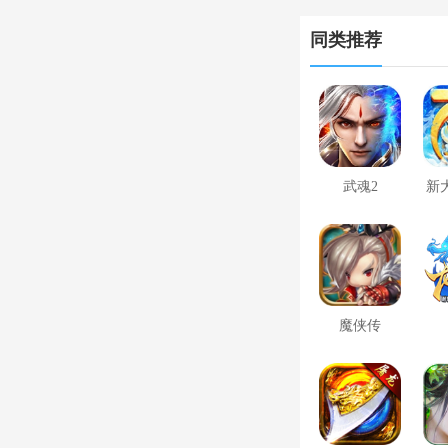
枪闪退合集
同类推荐
武魂2
新
魔侠传