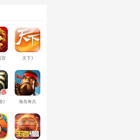
双官
天下3
游2
海岛奇兵