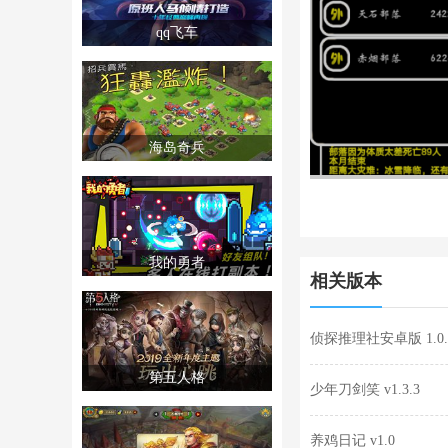
qq飞车
海岛奇兵
我的勇者
相关版本
侦探推理社安卓版 1.0.
第五人格
少年刀剑笑 v1.3.3
养鸡日记 v1.0