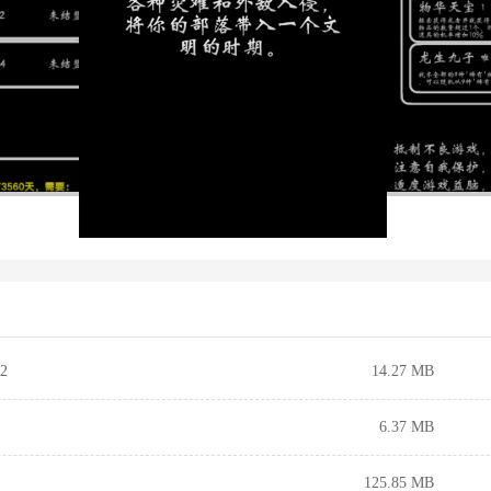
2
14.27 MB
6.37 MB
125.85 MB