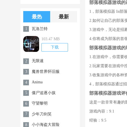
部落模拟器游戏的
版游戏下载
版无限金币无
1，部落模拟器 In
限钻石
最热
最新
2.如何让自己的部
瓦洛兰特
1
3.游戏中，无论是
4.你将成为部落的
103.47 MB
下载
部落模拟器游戏的
1.在游戏中，你需
无限速
2
2.玩家需要在游戏
魔兽世界怀旧服
3
3.收集游戏中的各
Anima
4
4，部落模拟器通过
部落模拟器游戏评
僵尸追逐小孩
5
这是一款非常有趣的
守望黎明
6
游戏内容：9.1
少年刀剑笑
7
经验：9.5
小小海盗大冒险
8