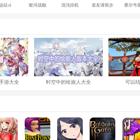
远征ol
银河战舰
混沌挂机
道友请留步
赛尔号
大战
手游大全
时空中的绘旅人大全
可以