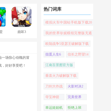
热门词库
模拟火车中国站手机版下载20
22
堂
崩坏3
我的世界珍妮模组完整版无遮
挡
欧陆战争5亚瑟王破解版下载
扭蛋人生6
信长之野望14
始一场惊心动魄的冒
江南百景图官方版
戏，好好享受吧！
垂直火力破解版下载
刀剑大作战
火影对决2
夺宝神箭
完美世界
幸运娃娃机
拒绝上班