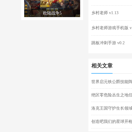
乡村老师 v1.13
欧陆战争5
乡村老师游戏手机版 v1
跳板冲刺手游 v0.2
相关文章
世界启元铁公爵技能阵
阵容搭配合集
绝区零危险丛生之地
任务完成攻略
洛克王国守护生长领域
关攻略
创造吧我们的星球开枪