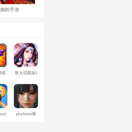
结婚的手游
古代后宫养成手游
游戏
新大话西游2
口袋版
pool
playhome家
免费
族崩坏