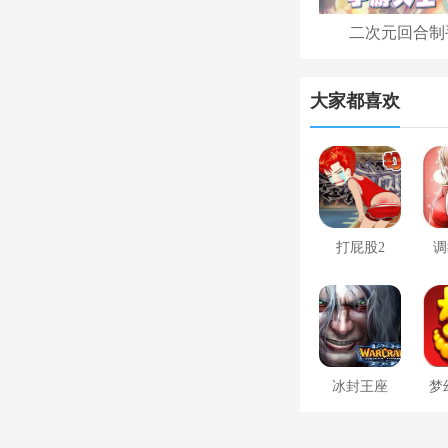
二次元回合制
大家都喜欢
打屁股2
调
冰封王座
梦
1.24e