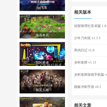
qq飞车
相关版本
侦探推理社安卓版 1.0.
海岛奇兵
少年刀剑笑 v1.3.3
养鸡日记 v1.0
乡村老师 v1.13
我的勇者
乡村老师游戏手机版 v1
跳板冲刺手游 v0.2
第五人格
相关文章