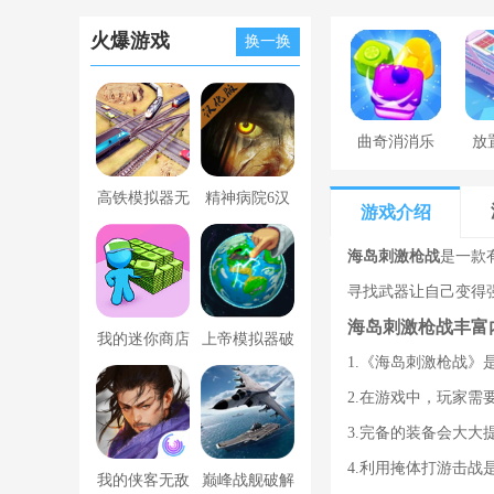
火爆游戏
换一换
曲奇消消乐
放
高铁模拟器无
精神病院6汉
游戏介绍
限金币版
化版下载
海岛刺激枪战
是一款
寻找武器让自己变得
海岛刺激枪战丰富
我的迷你商店
上帝模拟器破
1.《海岛刺激枪战
破解版无限金
解版全解锁无
2.在游戏中，玩家
币版下载中文
广告
3.完备的装备会大
4.利用掩体打游击
我的侠客无敌
巅峰战舰破解