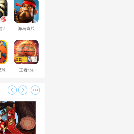
游2
海岛奇兵
星球
王者nba