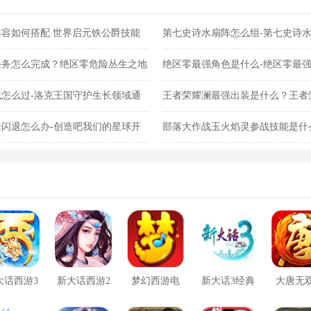
容如何搭配 世界启元铁公爵技能
第七史诗水扇阵怎么组-第七史诗
任务怎么完成？绝区零危险丛生之地
绝区零最强角色是什么-绝区零最
怎么过-洛克王国守护生长领域通
王者荣耀澜最强出装是什么？王者
闪退怎么办-创造吧我们的星球开
部落大作战玉火焰灵参战技能是什
灵参战技能合集
大话西游3
新大话西游2
梦幻西游电
新大话3经典
大唐无
口袋版
脑版
版
方版