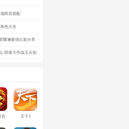
水扇阵容搭配
强角色大全
荣耀澜最强出装分享
么-部落大作战玉火焰
双官
天下3