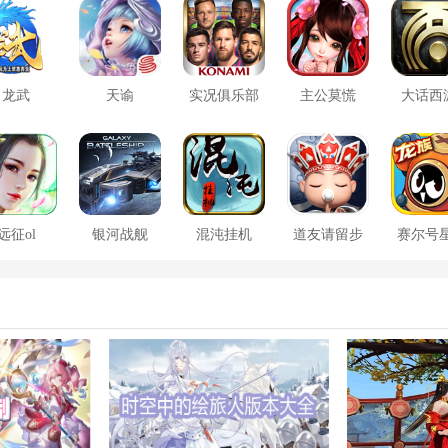
龙武
天谕
实况俱乐部
主公莫慌
大话西
远征ol
银河战舰
混沌挂机
道友请留步
赛尔号
大战