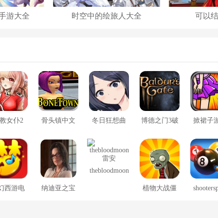
手游大全
时空中的绘旅人大全
可以
教女仆2
骨头镇中文
冬日狂想曲
博德之门3破
掀裙子
版
2.0完整汉化
解版
版
thebloodmoon
雷安
幻西游电
纳迪亚之宝
植物大战僵
shooters
脑版
尸冰火版
安卓版