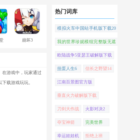
热门词库
模拟火车中国站手机版下载20
22
堂
崩坏3
我的世界珍妮模组完整版无遮
挡
欧陆战争5亚瑟王破解版下载
扭蛋人生6
信长之野望14
。在游戏中，玩家通过
江南百景图官方版
以下载游戏玩玩。
垂直火力破解版下载
刀剑大作战
火影对决2
夺宝神箭
完美世界
幸运娃娃机
拒绝上班