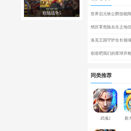
欧陆战争5
世界启元铁公爵技能阵
阵容搭配合集
绝区零危险丛生之地
任务完成攻略
洛克王国守护生长领域
关攻略
创造吧我们的星球开枪
枪闪退合集
同类推荐
武魂2
新