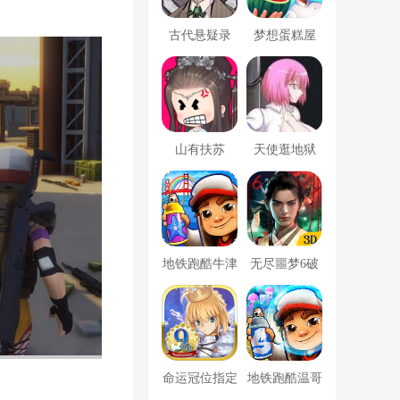
古代悬疑录
梦想蛋糕屋
山有扶苏
天使逛地狱
地铁跑酷牛津
无尽噩梦6破
版内置菜单
解版内置菜单
MOD修改器
命运冠位指定
地铁跑酷温哥