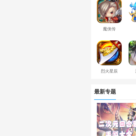
魔侠传
烈火星辰
最新专题