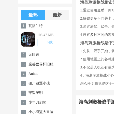
海岛刺激枪战射击
版游戏下载
版无限金币无
1.通过使用金币，
限钻石
最热
最新
2.解锁更多不同关
瓦洛兰特
1
3.通过潜伏、伏击
4.设置多种不同的
103.47 MB
下载
海岛刺激枪战活下
1.先从一双手开始
无限速
2
2.使用地图上的各
魔兽世界怀旧服
3
3.不仅是人机还有
Anima
4
4，海岛刺激枪战小
僵尸追逐小孩
5
怎么样？我觉得这个手机游戏很
守望黎明
6
海岛刺激枪战手游
少年刀剑笑
7
小小海盗大冒险
8