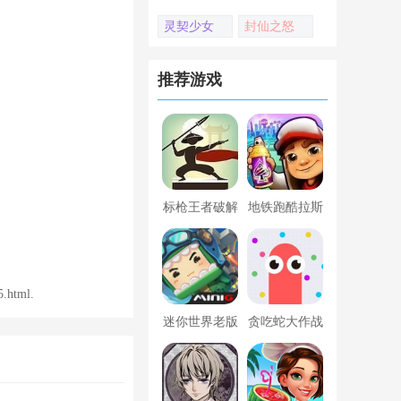
灵契少女
封仙之怒
推荐游戏
标枪王者破解
地铁跑酷拉斯
版无限金币钻
维加斯新触控
石内置菜单
内置菜单版
html.
迷你世界老版
贪吃蛇大作战
本下载
破解版