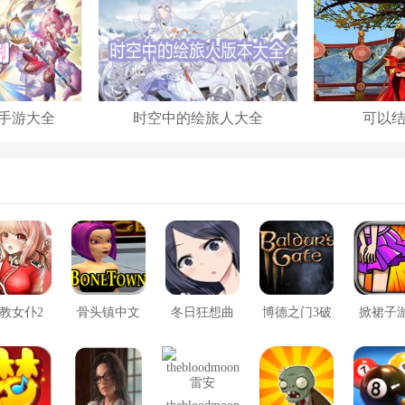
手游大全
时空中的绘旅人大全
可以
教女仆2
骨头镇中文
冬日狂想曲
博德之门3破
掀裙子
版
2.0完整汉化
解版
版