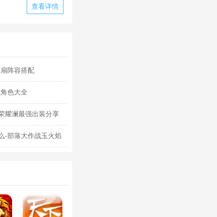
查看详情
水扇阵容搭配
强角色大全
荣耀澜最强出装分享
么-部落大作战玉火焰