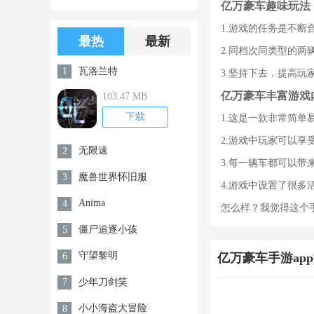
亿万豪车趣味玩法
版游戏下载
版无限金币无
1.游戏的任务是不
限钻石
最热
最新
2.同档次同类型的
瓦洛兰特
1
3.坚持下去，提高
亿万豪车丰富游戏
103.47 MB
下载
1.这是一款非常简
2.游戏中玩家可以
无限速
2
3.每一辆车都可以
魔兽世界怀旧服
3
4.游戏中设置了很
Anima
4
怎么样？我觉得这个手机游戏很
僵尸追逐小孩
5
守望黎明
6
亿万豪车手游ap
少年刀剑笑
7
小小海盗大冒险
8