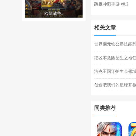
跳板冲刺手游 v0.2
欧陆战争5
相关文章
世界启元铁公爵技能阵
阵容搭配合集
绝区零危险丛生之地
任务完成攻略
洛克王国守护生长领域
关攻略
创造吧我们的星球开枪
枪闪退合集
同类推荐