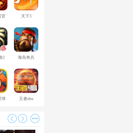
双官
天下3
游2
海岛奇兵
星球
王者nba