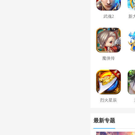
武魂2
新
魔侠传
烈火星辰
最新专题