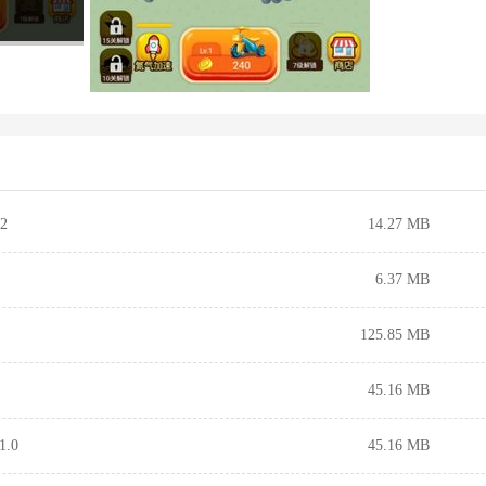
2
14.27 MB
6.37 MB
125.85 MB
45.16 MB
.0
45.16 MB