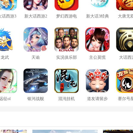
大话西游3
新大话西游2
梦幻西游电
新大话3经典
大唐无
口袋版
脑版
版
方版
龙武
天谕
实况俱乐部
主公莫慌
大话西
远征ol
银河战舰
混沌挂机
道友请留步
赛尔号
大战