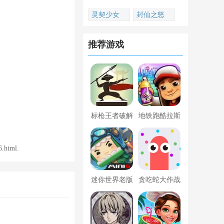
灵契少女
封仙之怒
推荐游戏
标枪王者破解
地铁跑酷拉斯
版无限金币钻
维加斯新触控
。
石内置菜单
内置菜单版
html.
迷你世界老版
贪吃蛇大作战
本下载
破解版