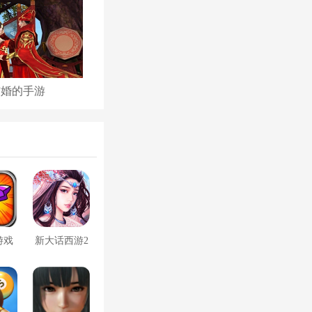
结婚的手游
古代后宫养成手游
游戏
新大话西游2
口袋版