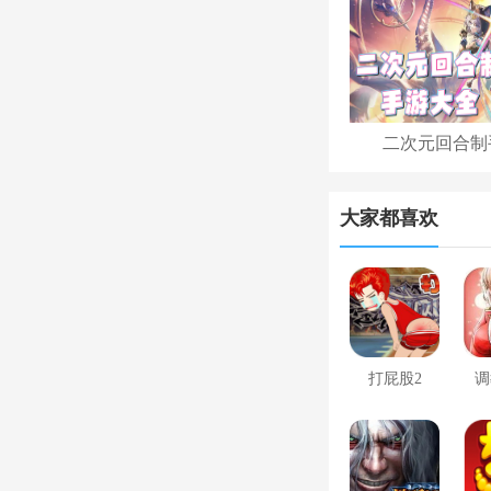
二次元回合制
大家都喜欢
打屁股2
调