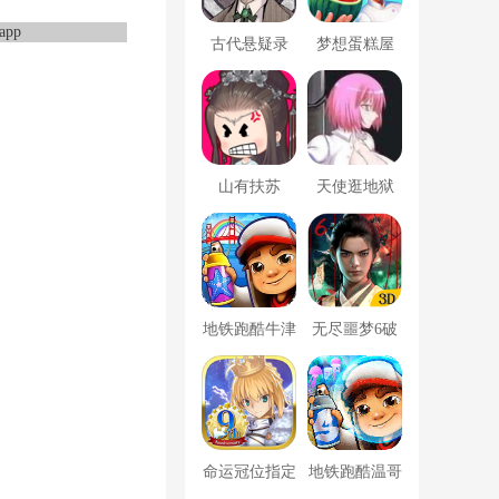
古代悬疑录
梦想蛋糕屋
山有扶苏
天使逛地狱
地铁跑酷牛津
无尽噩梦6破
版内置菜单
解版内置菜单
MOD修改器
命运冠位指定
地铁跑酷温哥