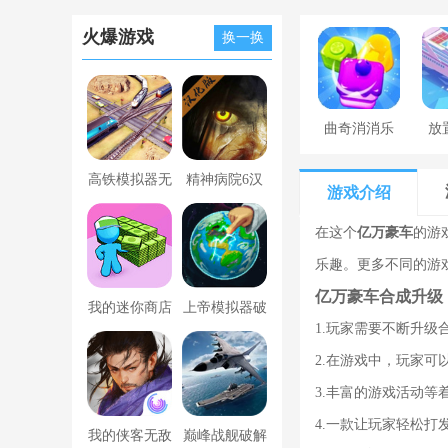
火爆游戏
换一换
曲奇消消乐
放
高铁模拟器无
精神病院6汉
游戏介绍
限金币版
化版下载
在这个
亿万豪车
的游
乐趣。更多不同的游
亿万豪车合成升级
我的迷你商店
上帝模拟器破
1.玩家需要不断升级
破解版无限金
解版全解锁无
2.在游戏中，玩家可
币版下载中文
广告
3.丰富的游戏活动等
4.一款让玩家轻松打
我的侠客无敌
巅峰战舰破解