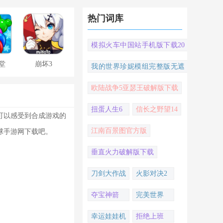
热门词库
模拟火车中国站手机版下载20
22
堂
崩坏3
我的世界珍妮模组完整版无遮
挡
欧陆战争5亚瑟王破解版下载
扭蛋人生6
信长之野望14
可以感受到合成游戏的
江南百景图官方版
球手游网下载吧。
垂直火力破解版下载
刀剑大作战
火影对决2
夺宝神箭
完美世界
幸运娃娃机
拒绝上班