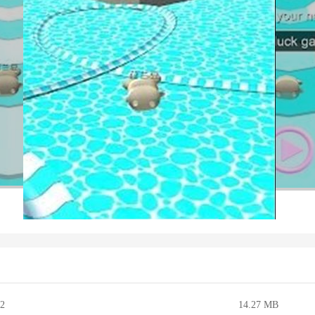
2
14.27 MB