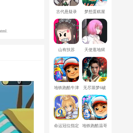
古代悬疑录
梦想蛋糕屋
ml.
山有扶苏
天使逛地狱
地铁跑酷牛津
无尽噩梦6破
版内置菜单
解版内置菜单
MOD修改器
命运冠位指定
地铁跑酷温哥