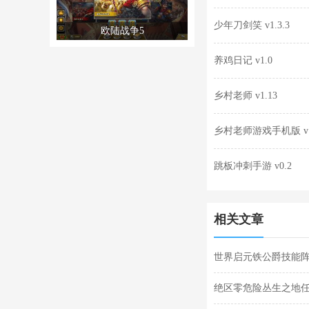
少年刀剑笑 v1.3.3
欧陆战争5
养鸡日记 v1.0
乡村老师 v1.13
乡村老师游戏手机版 v1
跳板冲刺手游 v0.2
相关文章
世界启元铁公爵技能阵
阵容搭配合集
绝区零危险丛生之地