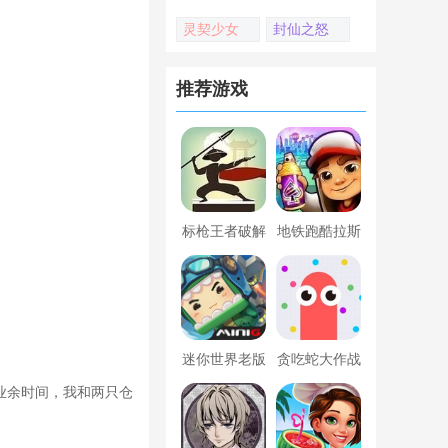
灵契少女
封仙之怒
推荐游戏
标枪王者破解
地铁跑酷拉斯
版无限金币钻
维加斯新触控
石内置菜单
内置菜单版
迷你世界老版
贪吃蛇大作战
本下载
破解版
业余时间，我和两只仓