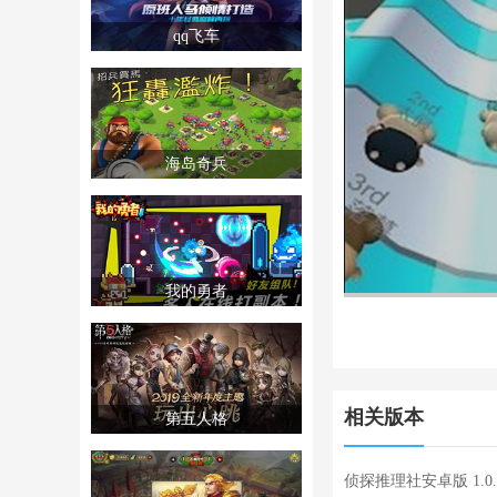
qq飞车
海岛奇兵
我的勇者
相关版本
第五人格
侦探推理社安卓版 1.0.