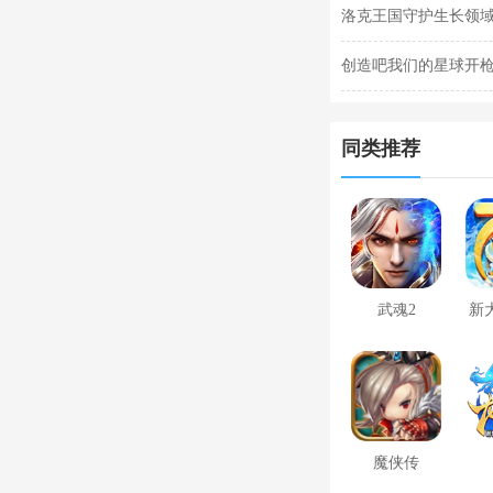
任务完成攻略
洛克王国守护生长领域
关攻略
创造吧我们的星球开枪
枪闪退合集
同类推荐
武魂2
新
魔侠传