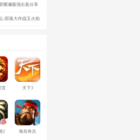
荣耀澜最强出装分享
么-部落大作战玉火焰
双官
天下3
游2
海岛奇兵