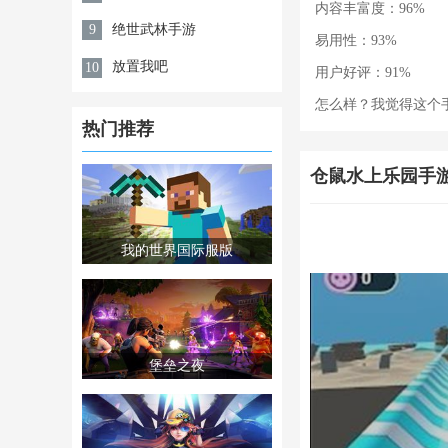
内容丰富度：96%
绝世武林手游
9
易用性：93%
放置我吧
10
用户好评：91%
怎么样？我觉得这个手机游戏很
热门推荐
仓鼠水上乐园手游
我的世界国际服版
堡垒之夜