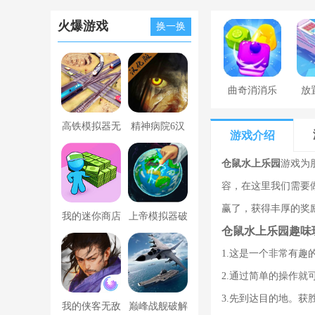
火爆游戏
换一换
曲奇消消乐
放
高铁模拟器无
精神病院6汉
游戏介绍
限金币版
化版下载
仓鼠水上乐园
游戏为
容，在这里我们需要
赢了，获得丰厚的奖
我的迷你商店
上帝模拟器破
仓鼠水上乐园趣味
破解版无限金
解版全解锁无
1.这是一个非常有
币版下载中文
广告
2.通过简单的操作
3.先到达目的地。获
我的侠客无敌
巅峰战舰破解