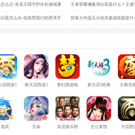
怎么过-洛克王国守护生长领域通
王者荣耀澜最强出装是什么？王者
闪退怎么办-创造吧我们的星球开
部落大作战玉火焰灵参战技能是什
灵参战技能合集
大话西游3
新大话西游2
梦幻西游电
新大话3经典
大唐无
口袋版
脑版
版
方版
龙武
天谕
实况俱乐部
主公莫慌
大话西