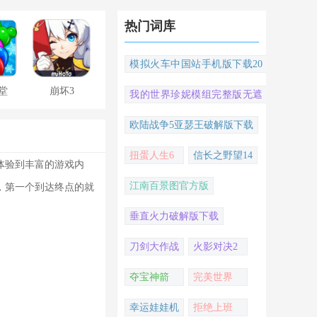
热门词库
模拟火车中国站手机版下载20
22
堂
崩坏3
我的世界珍妮模组完整版无遮
挡
欧陆战争5亚瑟王破解版下载
扭蛋人生6
信长之野望14
体验到丰富的游戏内
江南百景图官方版
，第一个到达终点的就
垂直火力破解版下载
刀剑大作战
火影对决2
夺宝神箭
完美世界
幸运娃娃机
拒绝上班