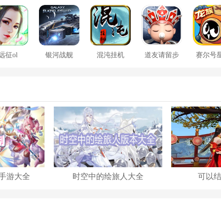
远征ol
银河战舰
混沌挂机
道友请留步
赛尔号
大战
手游大全
时空中的绘旅人大全
可以