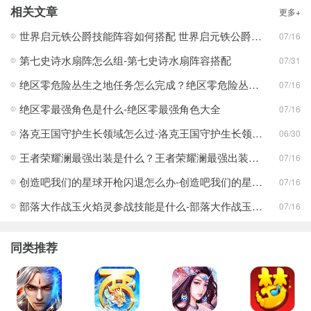
相关文章
更多+
世界启元铁公爵技能阵容如何搭配 世界启元铁公爵技能阵容搭配合集
07/16
第七史诗水扇阵怎么组-第七史诗水扇阵容搭配
07/31
绝区零危险丛生之地任务怎么完成？绝区零危险丛生之地任务完成攻略
07/16
绝区零最强角色是什么-绝区零最强角色大全
07/16
洛克王国守护生长领域怎么过-洛克王国守护生长领域通关攻略
06/30
王者荣耀澜最强出装是什么？王者荣耀澜最强出装分享
07/16
创造吧我们的星球开枪闪退怎么办-创造吧我们的星球开枪闪退合集
07/16
部落大作战玉火焰灵参战技能是什么-部落大作战玉火焰灵参战技能合集
07/16
同类推荐