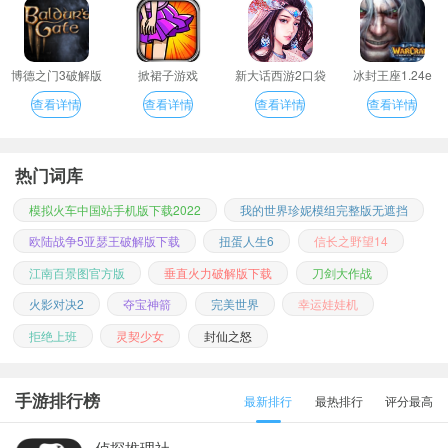
博德之门3破解版
掀裙子游戏
新大话西游2口袋
冰封王座1.24e
版
查看详情
查看详情
查看详情
查看详情
热门词库
模拟火车中国站手机版下载2022
我的世界珍妮模组完整版无遮挡
欧陆战争5亚瑟王破解版下载
扭蛋人生6
信长之野望14
江南百景图官方版
垂直火力破解版下载
刀剑大作战
火影对决2
夺宝神箭
完美世界
幸运娃娃机
拒绝上班
灵契少女
封仙之怒
手游排行榜
最新排行
最热排行
评分最高
侦探推理社