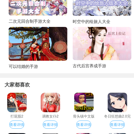
二次元回合制手游大全
时空中的绘旅人大全
古代后宫养成手游
可以结婚的手游
大家都喜欢
打屁股2
调教女仆2
骨头镇中文版
冬日狂想曲2.0完
整汉化版
查看详情
查看详情
查看详情
查看详情