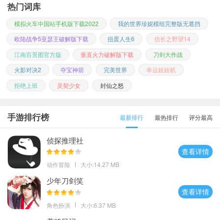
热门词库
模拟火车中国站手机版下载2022
我的世界珍妮模组完整版无遮挡
欧陆战争5亚瑟王破解版下载
扭蛋人生6
信长之野望14
江南百景图官方版
垂直火力破解版下载
刀剑大作战
火影对决2
夺宝神箭
完美世界
幸运娃娃机
拒绝上班
灵契少女
封仙之怒
手游排行榜
最新排行
最热排行
评分最高
侦探推理社
查看详情
动作冒险
大小:14.27 MB
少年刀剑笑
查看详情
角色扮演
大小:6.37 MB