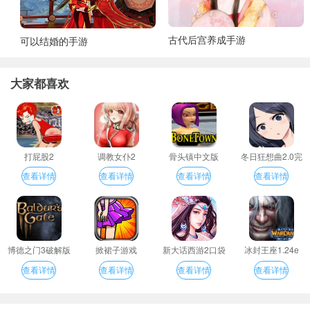
古代后宫养成手游
可以结婚的手游
大家都喜欢
打屁股2
调教女仆2
骨头镇中文版
冬日狂想曲2.0完
整汉化版
查看详情
查看详情
查看详情
查看详情
博德之门3破解版
掀裙子游戏
新大话西游2口袋
冰封王座1.24e
版
查看详情
查看详情
查看详情
查看详情