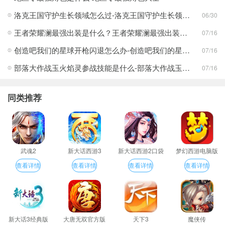
洛克王国守护生长领域怎么过-洛克王国守护生长领域通关攻略
06/30
王者荣耀澜最强出装是什么？王者荣耀澜最强出装分享
07/16
创造吧我们的星球开枪闪退怎么办-创造吧我们的星球开枪闪退合集
07/16
部落大作战玉火焰灵参战技能是什么-部落大作战玉火焰灵参战技能合集
07/16
同类推荐
武魂2
新大话西游3
新大话西游2口袋
梦幻西游电脑版
版
查看详情
查看详情
查看详情
查看详情
新大话3经典版
大唐无双官方版
天下3
魔侠传