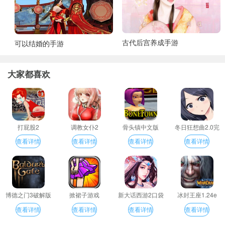
古代后宫养成手游
可以结婚的手游
大家都喜欢
打屁股2
调教女仆2
骨头镇中文版
冬日狂想曲2.0完
整汉化版
查看详情
查看详情
查看详情
查看详情
博德之门3破解版
掀裙子游戏
新大话西游2口袋
冰封王座1.24e
版
查看详情
查看详情
查看详情
查看详情