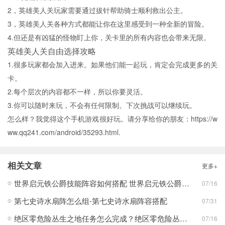
2，英雄美人关玩家需要通过拔针帮助骑士顺利救出公主。
3，英雄美人关各种方式都能让你在这里感受到一种全新的冒险。
4.但还是有凶猛的怪物盯上你，关卡里的所有内容也会带来无限。
英雄美人关自由选择攻略
1.很多玩家都会加入进来。如果他们能一起玩，肯定会完成更多的关
卡。
2.每个层次的内容都不一样，所以你要灵活。
3.你可以随时来玩，不会有任何限制。下次挑战可以继续玩。
怎么样？我觉得这个手机游戏很好玩。请分享给你的朋友：https://w
ww.qq241.com/android/35293.html.
相关文章
更多+
世界启元铁公爵技能阵容如何搭配 世界启元铁公爵技能阵容搭配合集
07/16
第七史诗水扇阵怎么组-第七史诗水扇阵容搭配
07/31
绝区零危险丛生之地任务怎么完成？绝区零危险丛生之地任务完成攻略
07/16