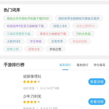
热门词库
模拟火车中国站手机版下载2022
我的世界珍妮模组完整版无遮挡
欧陆战争5亚瑟王破解版下载
扭蛋人生6
信长之野望14
江南百景图官方版
垂直火力破解版下载
刀剑大作战
火影对决2
夺宝神箭
完美世界
幸运娃娃机
拒绝上班
灵契少女
封仙之怒
手游排行榜
最新排行
最热排行
评分最高
侦探推理社
查看详情
动作冒险
大小:14.27 MB
少年刀剑笑
查看详情
角色扮演
大小:6.37 MB