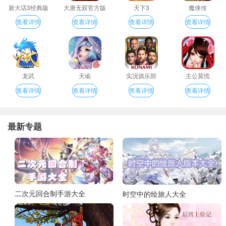
新大话3经典版
大唐无双官方版
天下3
魔侠传
查看详情
查看详情
查看详情
查看详情
龙武
天谕
实况俱乐部
主公莫慌
查看详情
查看详情
查看详情
查看详情
最新专题
二次元回合制手游大全
时空中的绘旅人大全