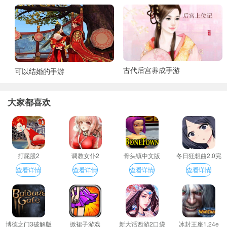
古代后宫养成手游
可以结婚的手游
大家都喜欢
打屁股2
调教女仆2
骨头镇中文版
冬日狂想曲2.0完
整汉化版
查看详情
查看详情
查看详情
查看详情
博德之门3破解版
掀裙子游戏
新大话西游2口袋
冰封王座1.24e