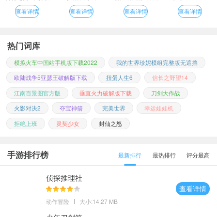
版
查看详情
查看详情
查看详情
查看详情
热门词库
模拟火车中国站手机版下载2022
我的世界珍妮模组完整版无遮挡
欧陆战争5亚瑟王破解版下载
扭蛋人生6
信长之野望14
江南百景图官方版
垂直火力破解版下载
刀剑大作战
火影对决2
夺宝神箭
完美世界
幸运娃娃机
拒绝上班
灵契少女
封仙之怒
手游排行榜
最新排行
最热排行
评分最高
侦探推理社
查看详情
动作冒险
大小:14.27 MB