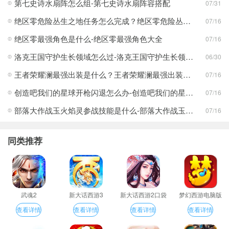
第七史诗水扇阵怎么组-第七史诗水扇阵容搭配
07/31
绝区零危险丛生之地任务怎么完成？绝区零危险丛生之地任务完成攻略
07/16
绝区零最强角色是什么-绝区零最强角色大全
07/16
洛克王国守护生长领域怎么过-洛克王国守护生长领域通关攻略
06/30
王者荣耀澜最强出装是什么？王者荣耀澜最强出装分享
07/16
创造吧我们的星球开枪闪退怎么办-创造吧我们的星球开枪闪退合集
07/16
部落大作战玉火焰灵参战技能是什么-部落大作战玉火焰灵参战技能合集
07/16
同类推荐
武魂2
新大话西游3
新大话西游2口袋
梦幻西游电脑版
版
查看详情
查看详情
查看详情
查看详情