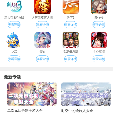
新大话3经典版
大唐无双官方版
天下3
魔侠传
查看详情
查看详情
查看详情
查看详情
龙武
天谕
实况俱乐部
主公莫慌
查看详情
查看详情
查看详情
查看详情
最新专题
二次元回合制手游大全
时空中的绘旅人大全