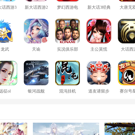
大话西游3
新大话西游2
梦幻西游电
新大话3经典
大唐无
口袋版
脑版
版
方版
龙武
天谕
实况俱乐部
主公莫慌
大话西
远征ol
银河战舰
混沌挂机
道友请留步
赛尔号
大战