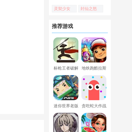
灵契少女
封仙之怒
推荐游戏
标枪王者破解
地铁跑酷拉斯
版无限金币钻
维加斯新触控
石内置菜单
内置菜单版
迷你世界老版
贪吃蛇大作战
本下载
破解版