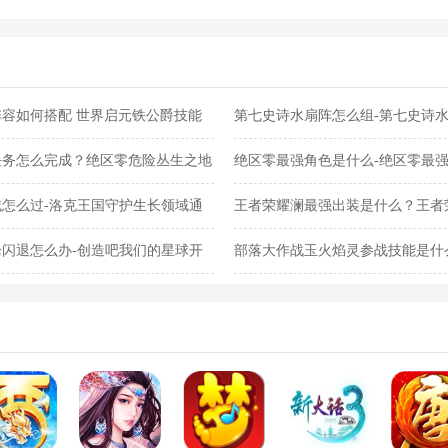
容如何搭配 世界启元铁公爵技能
第七史诗水扇阵怎么组-第七史诗
任务怎么完成？绝区零危险丛生之地
绝区零最强角色是什么-绝区零最
怎么过-洛克王国守护生长领域通
王者荣耀澜最强出装是什么？王者
闪退怎么办-创造吧我们的星球开
部落大作战玉火焰灵参战技能是什
灵参战技能合集