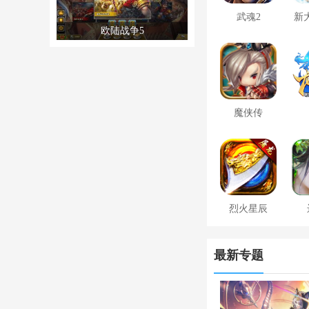
武魂2
新
欧陆战争5
魔侠传
烈火星辰
最新专题