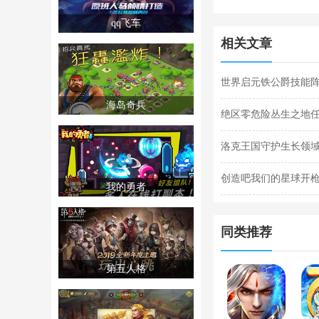
qq飞车
相关文章
世界启元铁公爵技能阵
海岛奇兵
阵容搭配合集
绝区零危险丛生之地
任务完成攻略
洛克王国守护生长领域
关攻略
创造吧我们的星球开枪
我的勇者
枪闪退合集
同类推荐
第五人格