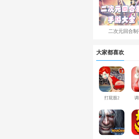
二次元回合制
大家都喜欢
打屁股2
调