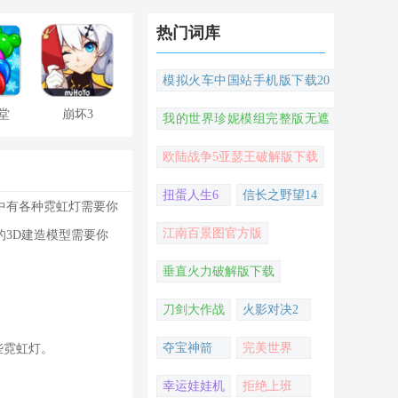
热门词库
模拟火车中国站手机版下载20
22
堂
崩坏3
我的世界珍妮模组完整版无遮
挡
欧陆战争5亚瑟王破解版下载
扭蛋人生6
信长之野望14
中有各种霓虹灯需要你
江南百景图官方版
3D建造模型需要你
垂直火力破解版下载
刀剑大作战
火影对决2
夺宝神箭
完美世界
些霓虹灯。
幸运娃娃机
拒绝上班