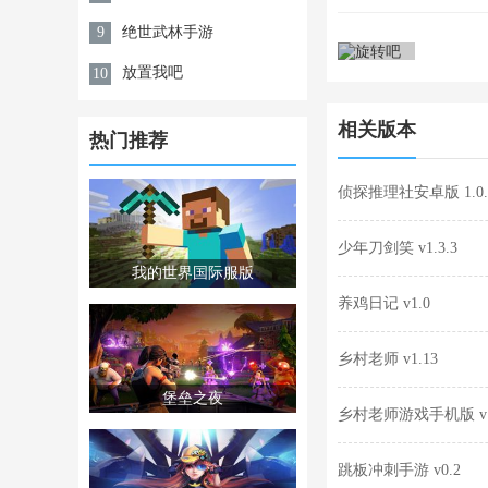
绝世武林手游
9
放置我吧
10
相关版本
热门推荐
侦探推理社安卓版 1.0.
少年刀剑笑 v1.3.3
我的世界国际服版
养鸡日记 v1.0
乡村老师 v1.13
堡垒之夜
乡村老师游戏手机版 v1
跳板冲刺手游 v0.2