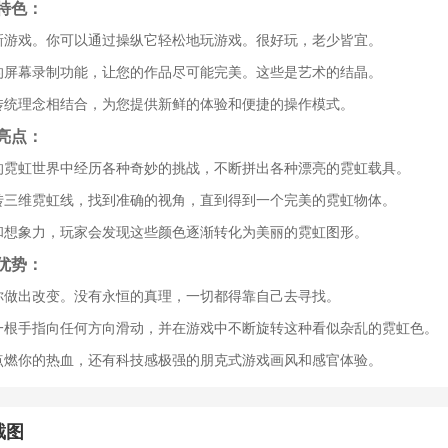
特色：
创新游戏。你可以通过操纵它轻松地玩游戏。很好玩，老少皆宜。
中的屏幕录制功能，让您的作品尽可能完美。这些是艺术的结晶。
与传统理念相结合，为您提供新鲜的体验和便捷的操作模式。
亮点：
幻的霓虹世界中经历各种奇妙的挑战，不断拼出各种漂亮的霓虹载具。
旋转三维霓虹线，找到准确的视角，直到得到一个完美的霓虹物体。
慧和想象力，玩家会发现这些颜色逐渐转化为美丽的霓虹图形。
优势：
要你做出改变。没有永恒的真理，一切都得靠自己去寻找。
用一根手指向任何方向滑动，并在游戏中不断旋转这种看似杂乱的霓虹色。
间点燃你的热血，还有科技感极强的朋克式游戏画风和感官体验。
截图