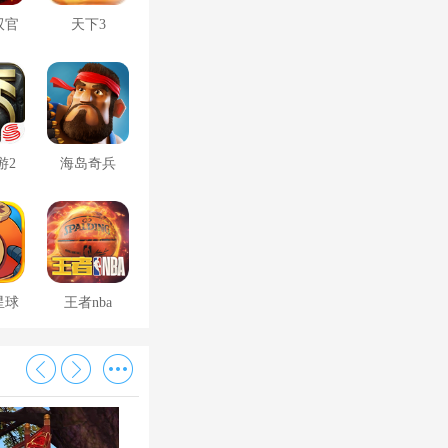
双官
天下3
游2
海岛奇兵
星球
王者nba