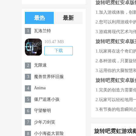
旋转吧霓虹安卓版
版游戏下载
版无限金币无
1.加入游戏体验，
限钻石
最热
最新
2.您可以利用游戏
瓦洛兰特
1
3.游戏将现代艺术
旋转吧霓虹安卓版
103.47 MB
下载
1.玩家将在这个奇
2.各种游戏，只要
无限速
2
3.运用你的大脑智
魔兽世界怀旧服
3
旋转吧霓虹安卓版
Anima
4
1.完美的创造力需
僵尸追逐小孩
5
2.玩家可以轻松地
3.有节奏的电音瞬
守望黎明
6
少年刀剑笑
7
旋转吧霓虹游戏
小小海盗大冒险
8