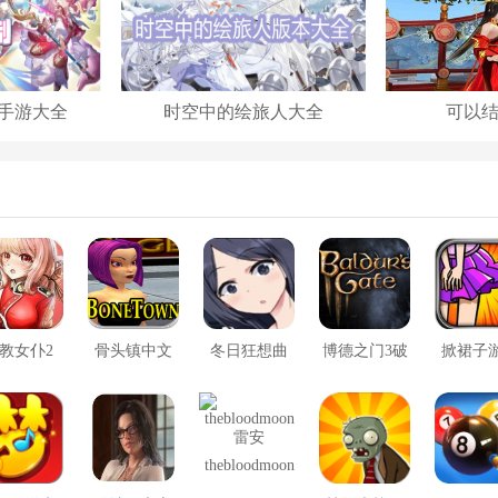
手游大全
时空中的绘旅人大全
可以
教女仆2
骨头镇中文
冬日狂想曲
博德之门3破
掀裙子
版
2.0完整汉化
解版
版
thebloodmoon