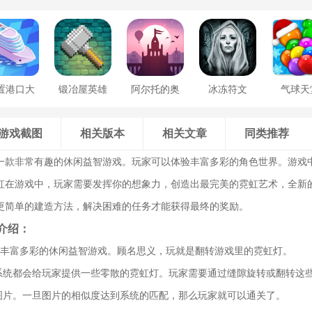
置港口大
锻冶屋英雄
阿尔托的奥
冰冻符文
气球天
亨
谭
德赛
游戏截图
相关版本
相关文章
同类推荐
一款非常有趣的休闲益智游戏。玩家可以体验丰富多彩的角色世界。游戏
虹在游戏中，玩家需要发挥你的想象力，创造出最完美的霓虹艺术，全新的
更简单的建造方法，解决困难的任务才能获得最终的奖励。
介绍：
款丰富多彩的休闲益智游戏。顾名思义，玩就是翻转游戏里的霓虹灯。
关系统都会给玩家提供一些零散的霓虹灯。玩家需要通过缝隙旋转或翻转这
的图片。一旦图片的相似度达到系统的匹配，那么玩家就可以通关了。