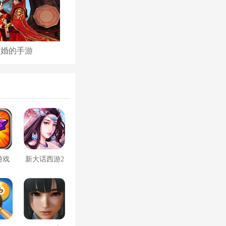
结婚的手游
古代后宫养成手游
游戏
新大话西游2
口袋版