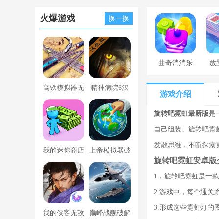
火爆游戏
换一换
曲奇消消乐
放
高铁模拟器无
精神病院6汉
游戏介绍
限金币版
化版下载
旋转吧霓虹最新版
是
自己组装。旋转吧霓
发散思维，不断探索
我的迷你商店
上帝模拟器破
旋转吧霓虹安卓版
破解版无限金
解版全解锁无
1，旋转吧霓虹是一
币版下载中文
广告
2.游戏中，每个通
3.形成这些霓虹灯
我的侠客无敌
巅峰战舰破解