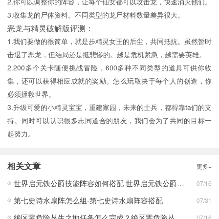
2.你可以调整你的阵容，让每个仙女都可以攻击龙，快速消灭他们。
3.收集龙的尸体资料。不同类型的龙尸材料数量差异很大。
恶龙与精灵破解版评测：
1.我们要做的很简单，就是步精灵女王的后尘，共同抵抗。虽然暂时
击退了恶龙，但结局还是挺悲惨的。越是危机紧急，越需要英雄。
2.200多个关卡随便挑战冒险，600多种不同类型的道具可供你收
集，还可以获得相应成就的奖励。怎么玩取决于每个人的创造，你
必须拯救世界。
3.升级可爱的小精灵宝宝，重建家园，未来的士兵，都得靠ta们的支
持。同时可以认识很多志同道合的朋友，我们会为了共同的目标一
起努力。
相关文章
更多+
世界启元铁公爵技能阵容如何搭配 世界启元铁公爵技能阵容搭配合集
07/16
第七史诗水扇阵怎么组-第七史诗水扇阵容搭配
07/31
绝区零危险丛生之地任务怎么完成？绝区零危险丛生之地任务完成攻略
07/16