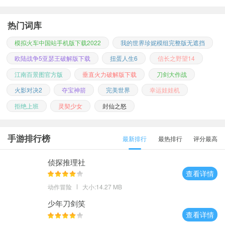
热门词库
模拟火车中国站手机版下载2022
我的世界珍妮模组完整版无遮挡
欧陆战争5亚瑟王破解版下载
扭蛋人生6
信长之野望14
江南百景图官方版
垂直火力破解版下载
刀剑大作战
火影对决2
夺宝神箭
完美世界
幸运娃娃机
拒绝上班
灵契少女
封仙之怒
手游排行榜
最新排行
最热排行
评分最高
侦探推理社
查看详情
动作冒险
大小:14.27 MB
少年刀剑笑
查看详情