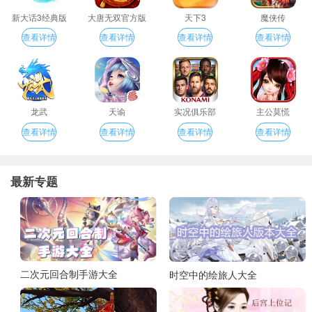
新大话3经典版
大唐无双官方版
天下3
魔侠传
查看详情
查看详情
查看详情
查看详情
龙武
天谕
实况俱乐部
主公莫慌
查看详情
查看详情
查看详情
查看详情
最新专题
二次元回合制手游大全
时空中的绘旅人大全