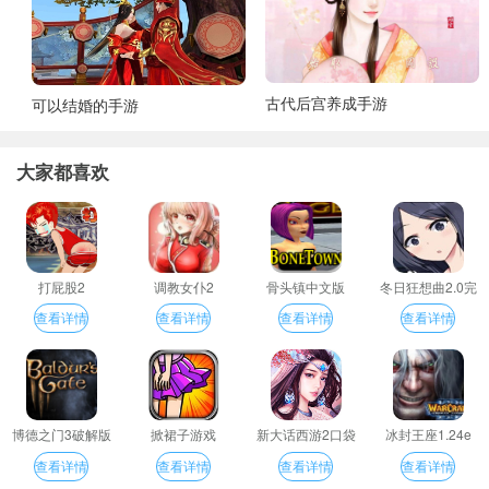
古代后宫养成手游
可以结婚的手游
大家都喜欢
打屁股2
调教女仆2
骨头镇中文版
冬日狂想曲2.0完
整汉化版
查看详情
查看详情
查看详情
查看详情
博德之门3破解版
掀裙子游戏
新大话西游2口袋
冰封王座1.24e
版
查看详情
查看详情
查看详情
查看详情