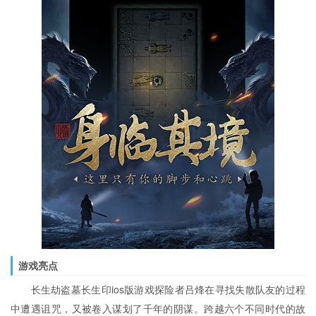
游戏亮点
长生劫盗墓长生印ios版游戏探险者吕烽在寻找失散队友的过程
中遭遇诅咒，又被卷入谋划了千年的阴谋。跨越六个不同时代的故