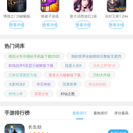
博德之门3破解版
掀裙子游戏
新大话西游2口袋
冰封王座1.24e
版
查看详情
查看详情
查看详情
查看详情
热门词库
模拟火车中国站手机版下载2022
我的世界珍妮模组完整版无遮挡
欧陆战争5亚瑟王破解版下载
扭蛋人生6
信长之野望14
江南百景图官方版
垂直火力破解版下载
刀剑大作战
火影对决2
夺宝神箭
完美世界
幸运娃娃机
拒绝上班
灵契少女
封仙之怒
手游排行榜
最新排行
最热排行
评分最高
长生劫