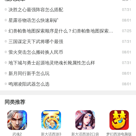
决胜之心最强阵容怎么搭配
07/31
星露谷物语怎么快速刷矿
08/01
幻兽帕鲁地图探索顺序是什么？幻兽帕鲁地图探索顺序分享
07/25
三国谋定天下武将哪个最强
07/31
萤火突击怎么搬砖换人民币
08/01
地下城与勇士起源地灵绝魂长靴属性怎么样
07/31
新月同行新手怎么玩
08/01
鸣潮凌阳武器怎么选
08/01
同类推荐
武魂2
新大话西游3
新大话西游2口袋
梦幻西游电脑版