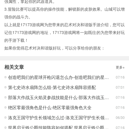
强属性，拿起你的武器道具。
3.冒险比赛可以提高你的操作技能，解锁新的皮肤效果。山城可以增
强你的战斗力。
以上就是17173游戏网为您带来的忍术对决和谐版手游介绍，您可以
记住17173游戏网的地址，17173游戏网将一如既往的为您带来好玩
的手游下载！
如果你觉得忍术对决和谐版好玩，可以分享给你的朋友：
相关文章
更多+
创造吧我们的星球开枪闪退怎么办-创造吧我们的星球开枪闪退合集
07/16
第七史诗水扇阵怎么组-第七史诗水扇阵容搭配
07/31
部落大作战玉火焰灵参战技能是什么-部落大作战玉火焰灵参战技能合集
07/16
绝区零最强角色是什么-绝区零最强角色大全
07/16
洛克王国守护生长领域怎么过-洛克王国守护生长领域通关攻略
06/30
世界启元铁公爵技能阵容如何搭配 世界启元铁公爵技能阵容搭配合集
07/16