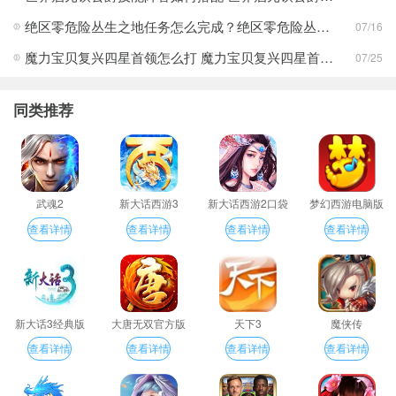
绝区零危险丛生之地任务怎么完成？绝区零危险丛生之地任务完成攻略
07/16
魔力宝贝复兴四星首领怎么打 魔力宝贝复兴四星首领打法合集
07/25
同类推荐
武魂2
新大话西游3
新大话西游2口袋
梦幻西游电脑版
版
查看详情
查看详情
查看详情
查看详情
新大话3经典版
大唐无双官方版
天下3
魔侠传
查看详情
查看详情
查看详情
查看详情