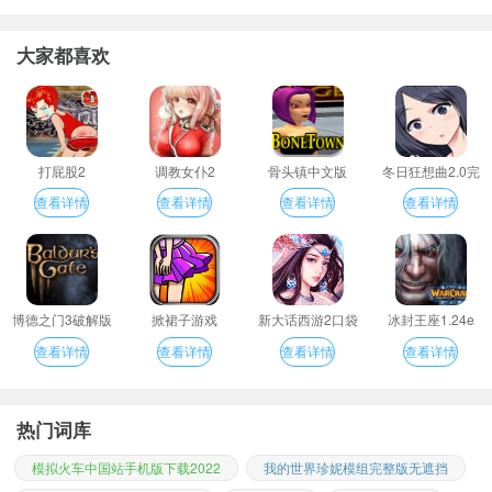
大家都喜欢
打屁股2
调教女仆2
骨头镇中文版
冬日狂想曲2.0完
整汉化版
查看详情
查看详情
查看详情
查看详情
博德之门3破解版
掀裙子游戏
新大话西游2口袋
冰封王座1.24e
版
查看详情
查看详情
查看详情
查看详情
热门词库
模拟火车中国站手机版下载2022
我的世界珍妮模组完整版无遮挡