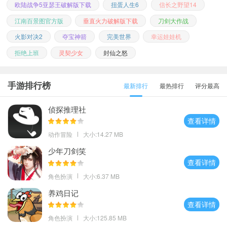
欧陆战争5亚瑟王破解版下载
扭蛋人生6
信长之野望14
江南百景图官方版
垂直火力破解版下载
刀剑大作战
火影对决2
夺宝神箭
完美世界
幸运娃娃机
拒绝上班
灵契少女
封仙之怒
手游排行榜
最新排行
最热排行
评分最高
侦探推理社
查看详情
动作冒险
大小:14.27 MB
少年刀剑笑
查看详情
角色扮演
大小:6.37 MB
养鸡日记
查看详情
角色扮演
大小:125.85 MB