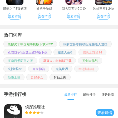
博德之门3破解版
掀裙子游戏
新大话西游2口袋
冰封王座1.24e
版
查看详情
查看详情
查看详情
查看详情
热门词库
模拟火车中国站手机版下载2022
我的世界珍妮模组完整版无遮挡
欧陆战争5亚瑟王破解版下载
扭蛋人生6
信长之野望14
江南百景图官方版
垂直火力破解版下载
刀剑大作战
火影对决2
夺宝神箭
完美世界
幸运娃娃机
拒绝上班
灵契少女
封仙之怒
手游排行榜
最新排行
最热排行
评分最高
侦探推理社
查看详情