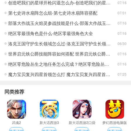
创造吧我们的星球开枪闪退怎么办-创造吧我们的星球开枪闪退合集
07/16
第七史诗水扇阵怎么组-第七史诗水扇阵容搭配
07/31
部落大作战玉火焰灵参战技能是什么-部落大作战玉火焰灵参战技能合集
07/16
绝区零最强角色是什么-绝区零最强角色大全
07/16
洛克王国守护生长领域怎么过-洛克王国守护生长领域通关攻略
06/30
世界启元铁公爵技能阵容如何搭配 世界启元铁公爵技能阵容搭配合集
07/16
绝区零危险丛生之地任务怎么完成？绝区零危险丛生之地任务完成攻略
07/16
魔力宝贝复兴四星首领怎么打 魔力宝贝复兴四星首领打法合集
07/25
同类推荐
武魂2
新大话西游3
新大话西游2口袋
梦幻西游电脑版
版
查看详情
查看详情
查看详情
查看详情