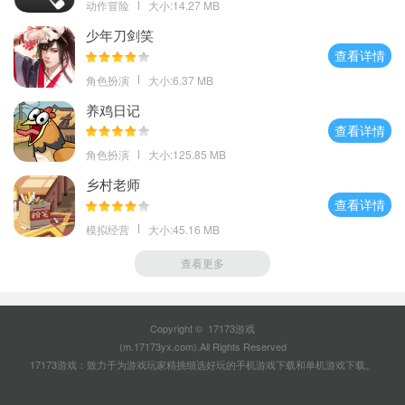
动作冒险
大小:14.27 MB
少年刀剑笑
查看详情
角色扮演
大小:6.37 MB
养鸡日记
查看详情
角色扮演
大小:125.85 MB
乡村老师
查看详情
模拟经营
大小:45.16 MB
查看更多
Copyright © 17173游戏
(m.17173yx.com).All Rights Reserved
17173游戏：致力于为游戏玩家精挑细选好玩的
手机游戏下载
和
单机游戏下载
。