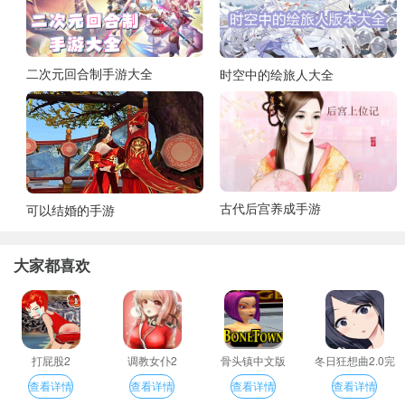
二次元回合制手游大全
时空中的绘旅人大全
古代后宫养成手游
可以结婚的手游
大家都喜欢
打屁股2
调教女仆2
骨头镇中文版
冬日狂想曲2.0完
整汉化版
查看详情
查看详情
查看详情
查看详情