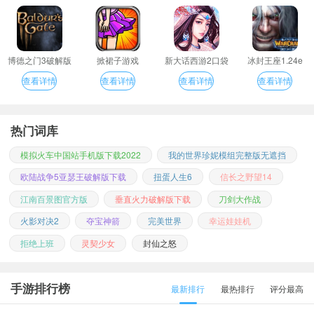
博德之门3破解版
掀裙子游戏
新大话西游2口袋
冰封王座1.24e
版
查看详情
查看详情
查看详情
查看详情
热门词库
模拟火车中国站手机版下载2022
我的世界珍妮模组完整版无遮挡
欧陆战争5亚瑟王破解版下载
扭蛋人生6
信长之野望14
江南百景图官方版
垂直火力破解版下载
刀剑大作战
火影对决2
夺宝神箭
完美世界
幸运娃娃机
拒绝上班
灵契少女
封仙之怒
手游排行榜
最新排行
最热排行
评分最高