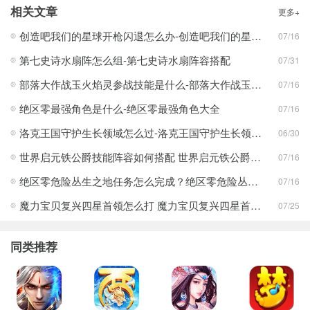
相关文章
更多+
创造吧我们的星球开枪闪退怎么办-创造吧我们的星球开枪闪退合集
07/16
第七史诗水扇阵怎么组-第七史诗水扇阵容搭配
07/31
部落大作战玉火焰灵参战技能是什么-部落大作战玉火焰灵参战技能合集
07/16
绝区零最强角色是什么-绝区零最强角色大全
07/16
洛克王国守护生长领域怎么过-洛克王国守护生长领域通关攻略
06/30
世界启元铁公爵技能阵容如何搭配 世界启元铁公爵技能阵容搭配合集
07/16
绝区零危险丛生之地任务怎么完成？绝区零危险丛生之地任务完成攻略
07/16
魔力宝贝复兴四星首领怎么打 魔力宝贝复兴四星首领打法合集
07/25
同类推荐