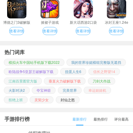
博德之门3破解版
掀裙子游戏
新大话西游2口袋
冰封王座1.24e
版
查看详情
查看详情
查看详情
查看详情
热门词库
模拟火车中国站手机版下载2022
我的世界珍妮模组完整版无遮挡
欧陆战争5亚瑟王破解版下载
扭蛋人生6
信长之野望14
江南百景图官方版
垂直火力破解版下载
刀剑大作战
火影对决2
夺宝神箭
完美世界
幸运娃娃机
拒绝上班
灵契少女
封仙之怒
手游排行榜
最新排行
最热排行
评分最高
侦探推理社