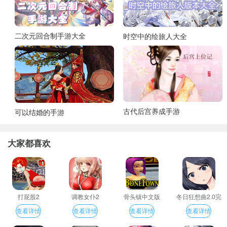
二次元回合制手游大全
时空中的绘旅人大全
古代后宫养成手游
可以结婚的手游
大家都喜欢
打屁股2
调教女仆2
骨头镇中文版
冬日狂想曲2.0完
整汉化版
查看详情
查看详情
查看详情
查看详情