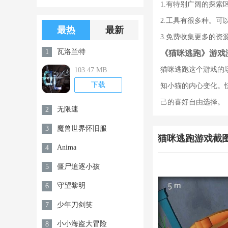
1.有特别广阔的探
版游戏下载
版无限金币无
2.工具有很多种。
限钻石
最热
最新
3.免费收集更多的资
瓦洛兰特
1
《猫咪逃跑》游戏
猫咪逃跑这个游戏的
103.47 MB
下载
知小猫的内心变化。
己的喜好自由选择。
无限速
2
魔兽世界怀旧服
3
猫咪逃跑游戏截
Anima
4
僵尸追逐小孩
5
守望黎明
6
少年刀剑笑
7
小小海盗大冒险
8