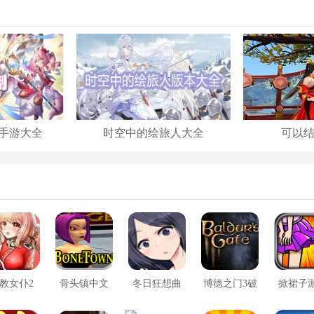
手游大全
时空中的绘旅人大全
可以
教女仆2
骨头镇中文
冬日狂想曲
博德之门3破
掀裙子
版
2.0完整汉化
解版