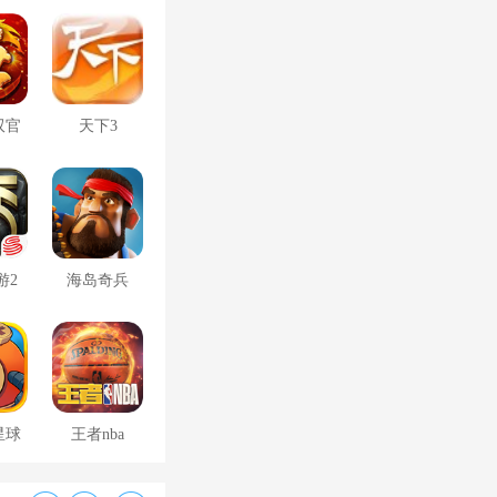
双官
天下3
游2
海岛奇兵
星球
王者nba