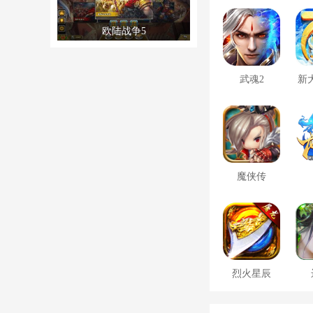
欧陆战争5
武魂2
新
魔侠传
烈火星辰