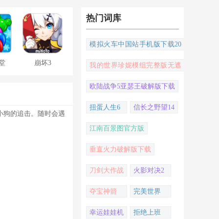
热门词库
模拟火车中国站手机版下载20
22
堂
崩坏3
我的世界珍妮模组完整版无遮
挡
欧陆战争5亚瑟王破解版下载
扭蛋人生6
信长之野望14
小狗的追击。随时会遇
江南百景图官方版
垂直火力破解版下载
刀剑大作战
火影对决2
夺宝神箭
完美世界
幸运娃娃机
拒绝上班