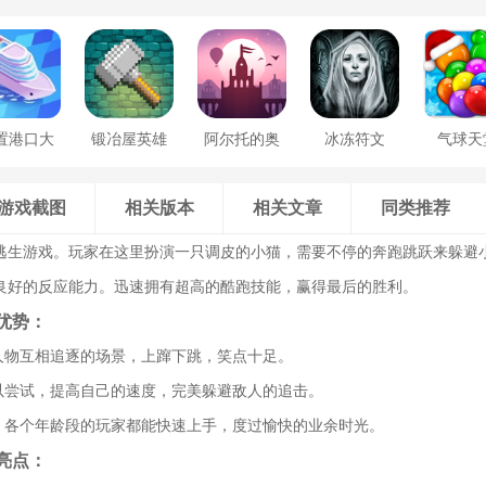
置港口大
锻冶屋英雄
阿尔托的奥
冰冻符文
气球天
亨
谭
德赛
游戏截图
相关版本
相关文章
同类推荐
逃生游戏。玩家在这里扮演一只调皮的小猫，需要不停的奔跑跳跃来躲避
良好的反应能力。迅速拥有超高的酷跑技能，赢得最后的胜利。
优势：
到人物互相追逐的场景，上蹿下跳，笑点十足。
可以尝试，提高自己的速度，完美躲避敌人的追击。
单，各个年龄段的玩家都能快速上手，度过愉快的业余时光。
亮点：