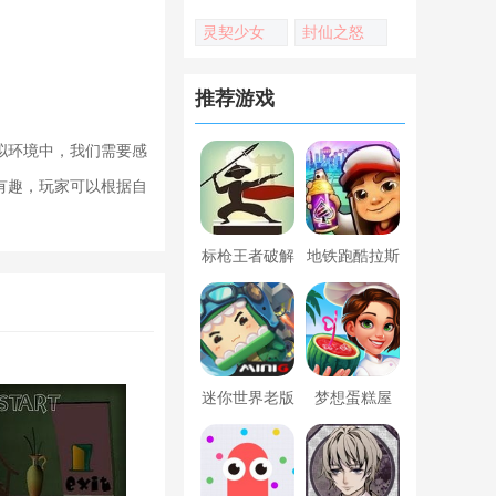
灵契少女
封仙之怒
推荐游戏
拟环境中，我们需要感
有趣，玩家可以根据自
标枪王者破解
地铁跑酷拉斯
版无限金币钻
维加斯新触控
石内置菜单
内置菜单版
迷你世界老版
梦想蛋糕屋
本下载