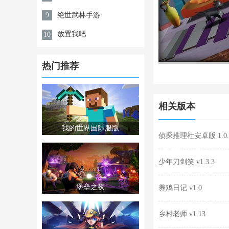
绝世武林手游
9
放置我吧
10
热门推荐
相关版本
我的世界国际服版
侦探推理社安卓版 1.0.
少年刀剑笑 v1.3.3
堡垒之夜
养鸡日记 v1.0
乡村老师 v1.13