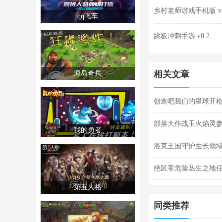
乡村老师游戏手机版 v1
qq飞车
跳板冲刺手游 v0.2
海岛奇兵
相关文章
创造吧我们的星球开枪
枪闪退合集
部落大作战玉火焰灵参
我的勇者
灵参战技能合集
洛克王国守护生长领域
关攻略
绝区零危险丛生之地
第五人格
任务完成攻略
同类推荐