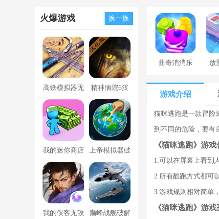
火爆游戏
换一换
曲奇消消乐
放
高铁模拟器无
精神病院6汉
游戏介绍
限金币版
化版下载
猫咪逃跑是一款冒险
到不同的危险，要有
《猫咪逃跑》游戏
我的迷你商店
上帝模拟器破
1.可以在屏幕上看
破解版无限金
解版全解锁无
2.所有酷跑方式都
币版下载中文
广告
3.游戏规则相对简
《猫咪逃跑》游戏
我的侠客无敌
巅峰战舰破解