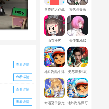
贪吃蛇大作战
古代悬疑录
破解版
山有扶苏
天使逛地狱
查看详情
地铁跑酷牛津
无尽噩梦6破
查看详情
版内置菜单
解版内置菜单
MOD修改器
查看详情
查看详情
命运冠位指定
地铁跑酷温哥