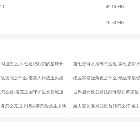
.0
45.16 MB
70.58 MB
闪退怎么办-创造吧我们的星球开
第七史诗水扇阵怎么组-第七史诗
战技能是什么-部落大作战玉火焰
绝区零最强角色是什么-绝区零最
怎么过-洛克王国守护生长领域通
世界启元铁公爵技能阵容如何搭配
阵容搭配合集
任务怎么完成？绝区零危险丛生之地
魔力宝贝复兴四星首领怎么打 魔
法合集