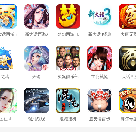
大话西游3
新大话西游2
梦幻西游电
新大话3经典
大唐无
口袋版
脑版
版
方版
龙武
天谕
实况俱乐部
主公莫慌
大话西
远征ol
银河战舰
混沌挂机
道友请留步
赛尔号
大战