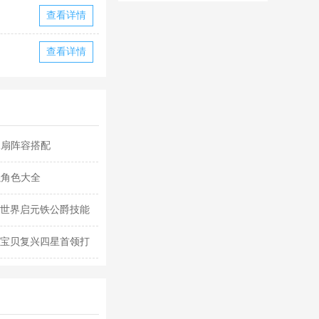
华为版下载
华版本国际服
查看详情
下载
查看详情
水扇阵容搭配
强角色大全
 世界启元铁公爵技能
力宝贝复兴四星首领打