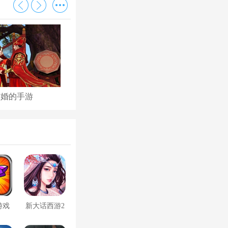
结婚的手游
古代后宫养成手游
游戏
新大话西游2
口袋版