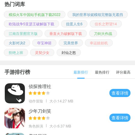
热门词库
模拟火车中国站手机版下载2022
我的世界珍妮模组完整版无遮挡
欧陆战争5亚瑟王破解版下载
扭蛋人生6
信长之野望14
江南百景图官方版
垂直火力破解版下载
刀剑大作战
火影对决2
夺宝神箭
完美世界
幸运娃娃机
拒绝上班
灵契少女
封仙之怒
手游排行榜
最新排行
最热排行
评分最高
侦探推理社
查看详情
动作冒险
大小:14.27 MB
少年刀剑笑
查看详情
角色扮演
大小:6.37 MB