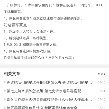
3.升级并打开车库中更快更好的车辆和超级道具：消防车、UFO、
飞机和坦克。
4、体验纯像素赛车游戏竞技速度与激情碰撞的乐趣。
幻速赛车亮点
1、超级幸运大转盘，金币送不停。
2、解锁超级道具，各种类型。
3.从010到31055享受像素赛车之旅。
4、体验纯像素风街机游戏快感。
你觉得这款手机游戏怎么样？与您的朋友分享：
相关文章
更多+
创造吧我们的星球开枪闪退怎么办-创造吧我们的星球开枪闪退合集
07/16
第七史诗水扇阵怎么组-第七史诗水扇阵容搭配
07/31
部落大作战玉火焰灵参战技能是什么-部落大作战玉火焰灵参战技能合集
07/16
绝区零最强角色是什么-绝区零最强角色大全
07/16