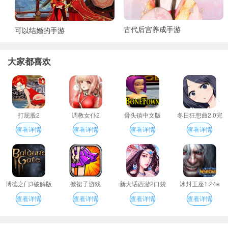
古代后宫养成手游
可以结婚的手游
大家都喜欢
打屁股2
调教女仆2
骨头镇中文版
冬日狂想曲2.0完
整汉化版
查看详情
查看详情
查看详情
查看详情
博德之门3破解版
掀裙子游戏
新大话西游2口袋
冰封王座1.24e
版
查看详情
查看详情
查看详情
查看详情