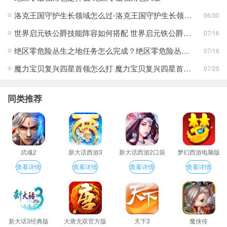
洛克王国守护生长领域怎么过-洛克王国守护生长领域通关攻略
06/30
世界启元铁公爵技能阵容如何搭配 世界启元铁公爵技能阵容搭配合集
07/16
绝区零危险丛生之地任务怎么完成？绝区零危险丛生之地任务完成攻略
07/16
魔力宝贝复兴四星首领怎么打 魔力宝贝复兴四星首领打法合集
07/25
同类推荐
武魂2
新大话西游3
新大话西游2口袋
梦幻西游电脑版
版
查看详情
查看详情
查看详情
查看详情
新大话3经典版
大唐无双官方版
天下3
魔侠传