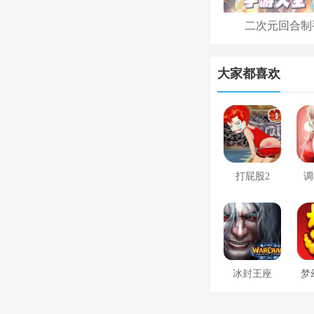
二次元回合制
大家都喜欢
打屁股2
调
冰封王座
梦
1.24e