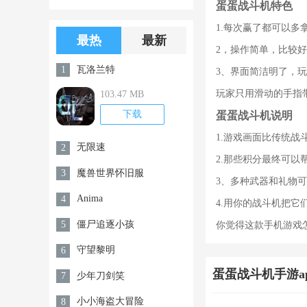
蛋蛋战斗机特色
版游戏下载
版无限金币无
1.每次赢了都可以多
限钻石
最热
最新
2，操作简单，比较
瓦洛兰特
1
3、界面简洁明了，
玩家只用滑动的手指
103.47 MB
下载
蛋蛋战斗机说明
1.游戏画面比传统
无限速
2
2.那些积分最终可
魔兽世界怀旧服
3
3、多种武器和礼物
Anima
4
4.用你的战斗机把
僵尸追逐小孩
5
你觉得这款手机游戏
守望黎明
6
蛋蛋战斗机手游a
少年刀剑笑
7
小小海盗大冒险
8