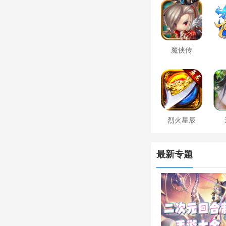
魔侠传
烈火星辰
最新专题