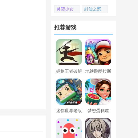
灵契少女
封仙之怒
推荐游戏
标枪王者破解
地铁跑酷拉斯
版无限金币钻
维加斯新触控
石内置菜单
内置菜单版
迷你世界老版
梦想蛋糕屋
本下载