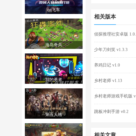
qq飞车
相关版本
侦探推理社安卓版 1.0.
海岛奇兵
少年刀剑笑 v1.3.3
养鸡日记 v1.0
我的勇者
乡村老师 v1.13
乡村老师游戏手机版 v1
跳板冲刺手游 v0.2
第五人格
相关文章