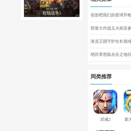
欧陆战争5
创造吧我们的星球开枪
枪闪退合集
部落大作战玉火焰灵参
灵参战技能合集
洛克王国守护生长领域
关攻略
绝区零危险丛生之地
任务完成攻略
同类推荐
武魂2
新