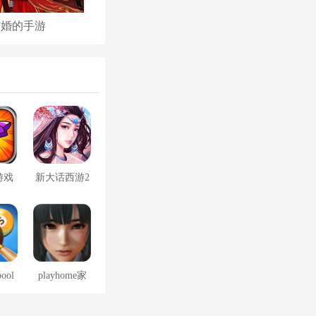
结婚的手游
古代后宫养成手游
游戏
新大话西游2
口袋版
pool
playhome家
免费
族崩坏