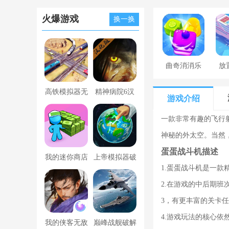
火爆游戏
换一换
曲奇消消乐
放
高铁模拟器无
精神病院6汉
游戏介绍
限金币版
化版下载
一款非常有趣的飞行
神秘的外太空。当然
蛋蛋战斗机描述
我的迷你商店
上帝模拟器破
1.蛋蛋战斗机是一
破解版无限金
解版全解锁无
2.在游戏的中后期
币版下载中文
广告
3，有更丰富的关卡
4.游戏玩法的核心
我的侠客无敌
巅峰战舰破解