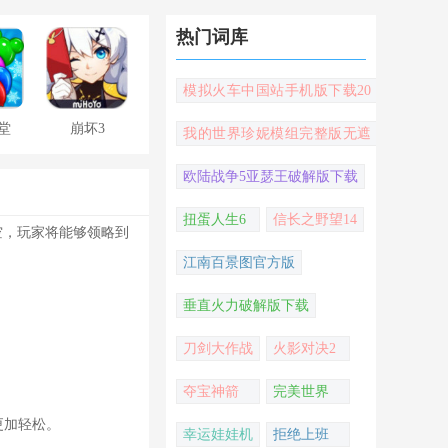
热门词库
模拟火车中国站手机版下载20
22
堂
崩坏3
我的世界珍妮模组完整版无遮
挡
欧陆战争5亚瑟王破解版下载
扭蛋人生6
信长之野望14
空，玩家将能够领略到
江南百景图官方版
垂直火力破解版下载
刀剑大作战
火影对决2
夺宝神箭
完美世界
更加轻松。
幸运娃娃机
拒绝上班