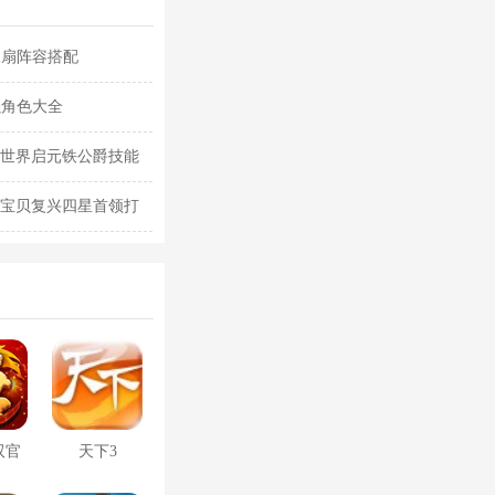
水扇阵容搭配
强角色大全
 世界启元铁公爵技能
力宝贝复兴四星首领打
双官
天下3