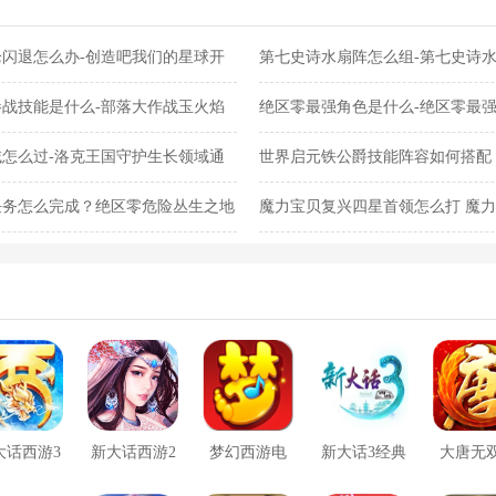
闪退怎么办-创造吧我们的星球开
第七史诗水扇阵怎么组-第七史诗
战技能是什么-部落大作战玉火焰
绝区零最强角色是什么-绝区零最
怎么过-洛克王国守护生长领域通
世界启元铁公爵技能阵容如何搭配
阵容搭配合集
任务怎么完成？绝区零危险丛生之地
魔力宝贝复兴四星首领怎么打 魔
法合集
大话西游3
新大话西游2
梦幻西游电
新大话3经典
大唐无
口袋版
脑版
版
方版