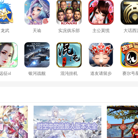
龙武
天谕
实况俱乐部
主公莫慌
大话西
远征ol
银河战舰
混沌挂机
道友请留步
赛尔号
大战