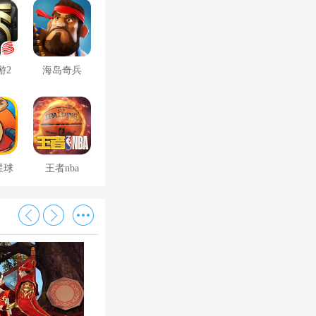
游2
海岛奇兵
星球
王者nba