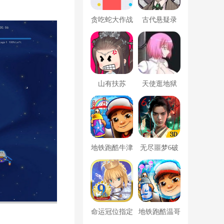
贪吃蛇大作战
古代悬疑录
破解版
山有扶苏
天使逛地狱
地铁跑酷牛津
无尽噩梦6破
版内置菜单
解版内置菜单
MOD修改器
命运冠位指定
地铁跑酷温哥