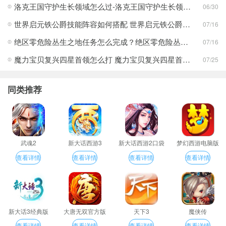
洛克王国守护生长领域怎么过-洛克王国守护生长领域通关攻略
06/30
世界启元铁公爵技能阵容如何搭配 世界启元铁公爵技能阵容搭配合集
07/16
绝区零危险丛生之地任务怎么完成？绝区零危险丛生之地任务完成攻略
07/16
魔力宝贝复兴四星首领怎么打 魔力宝贝复兴四星首领打法合集
07/25
同类推荐
武魂2
新大话西游3
新大话西游2口袋
梦幻西游电脑版
版
查看详情
查看详情
查看详情
查看详情
新大话3经典版
大唐无双官方版
天下3
魔侠传
查看详情
查看详情
查看详情
查看详情