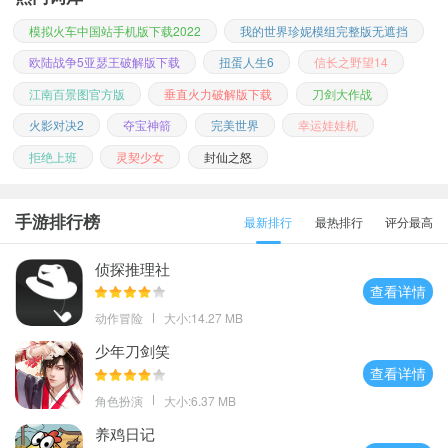
模拟火车中国站手机版下载2022
我的世界珍妮模组完整版无遮挡
欧陆战争5亚瑟王破解版下载
扭蛋人生6
信长之野望14
江南百景图官方版
垂直火力破解版下载
刀剑大作战
火影对决2
夺宝神箭
完美世界
幸运娃娃机
拒绝上班
灵契少女
封仙之怒
手游排行榜
最新排行
最热排行
评分最高
侦探推理社
查看详情
动作冒险
大小:14.27 MB
少年刀剑笑
查看详情
角色扮演
大小:6.37 MB
养鸡日记