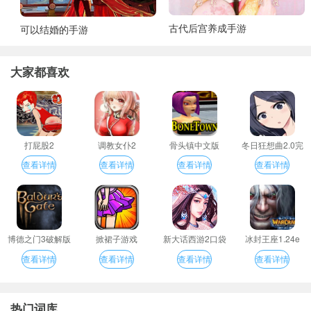
古代后宫养成手游
可以结婚的手游
大家都喜欢
打屁股2
调教女仆2
骨头镇中文版
冬日狂想曲2.0完
整汉化版
查看详情
查看详情
查看详情
查看详情
博德之门3破解版
掀裙子游戏
新大话西游2口袋
冰封王座1.24e
版
查看详情
查看详情
查看详情
查看详情
热门词库