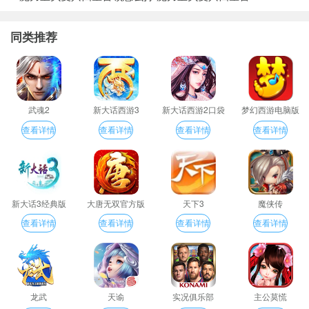
同类推荐
武魂2
新大话西游3
新大话西游2口袋
梦幻西游电脑版
版
查看详情
查看详情
查看详情
查看详情
新大话3经典版
大唐无双官方版
天下3
魔侠传
查看详情
查看详情
查看详情
查看详情
龙武
天谕
实况俱乐部
主公莫慌