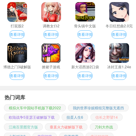
打屁股2
调教女仆2
骨头镇中文版
冬日狂想曲2.0完
整汉化版
查看详情
查看详情
查看详情
查看详情
博德之门3破解版
掀裙子游戏
新大话西游2口袋
冰封王座1.24e
版
查看详情
查看详情
查看详情
查看详情
热门词库
模拟火车中国站手机版下载2022
我的世界珍妮模组完整版无遮挡
欧陆战争5亚瑟王破解版下载
扭蛋人生6
信长之野望14
江南百景图官方版
垂直火力破解版下载
刀剑大作战