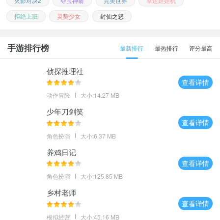
火影对决2
夺宝神箭
完美世界
幸运娃娃机
拒绝上班
灵契少女
封仙之怒
手游排行榜
最新排行
最热排行
评分最高
侦探推理社
查看详情
动作冒险
大小:14.27 MB
少年刀剑笑
查看详情
角色扮演
大小:6.37 MB
养鸡日记
查看详情
角色扮演
大小:125.85 MB
乡村老师
查看详情
模拟经营
大小:45.16 MB