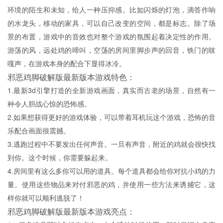
环境的陌生和未知，给人一种压抑感。比如闪烁的灯泡，滴答作响
的水龙头，移动的家具，可以自己改变的空间，都是标志。除了场
景的布置，游戏中的音效也对整个游戏的氛围起着决定性的作用。
游荡的风，远处鸡的啼叫，空荡的房间里脚步声的回音，铁门的吱
嘎声，在游戏本身的配合下显得冰冷。
邪恶鸡脚破解版最新版本游戏特色：
1.最新3d引擎打造的全新游戏画面，真实而古老的场景，自然有一
种令人胆战心惊的恐怖感。
2.如果想获得更好的游戏体验，可以带着耳机玩这个游戏，恐怖的音
乐配合画面很震撼。
3.逃跑过程中不要发出任何声音。一旦有声音，附近的鸡就会很快找
到你。这个时候，你需要躲起来。
4.房间里有这么多你可以用的道具。每个道具都会给你对抗小鸡的力
量。使用这些物品来对付邪恶的鸡，并使用一些方法来诱捕它，这
样你就可以顺利逃脱了！
邪恶鸡脚破解版最新版本游戏亮点：