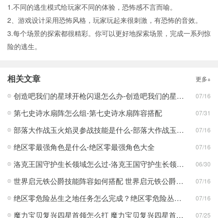
1.不同的逃生模式给玩家不同的体验，恐怖感不言而喻。
2、游戏设计采用恐怖风格，玩家玩起来很刺激，有恐怖的音效。
3.每个场景的探索都很精彩。你可以更好地探索场景，完成一系列惊
险的逃生。
相关文章
更多+
创造吧我们的星球开枪闪退怎么办-创造吧我们的星球开枪闪退合集
07/16
第七史诗水扇阵怎么组-第七史诗水扇阵容搭配
07/31
部落大作战玉火焰灵参战技能是什么-部落大作战玉火焰灵参战技能合集
07/16
绝区零最强角色是什么-绝区零最强角色大全
07/16
洛克王国守护生长领域怎么过-洛克王国守护生长领域通关攻略
06/30
世界启元铁公爵技能阵容如何搭配 世界启元铁公爵技能阵容搭配合集
07/16
绝区零危险丛生之地任务怎么完成？绝区零危险丛生之地任务完成攻略
07/16
魔力宝贝复兴四星首领怎么打 魔力宝贝复兴四星首领打法合集
07/25