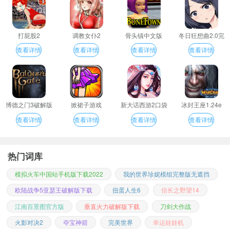
打屁股2
调教女仆2
骨头镇中文版
冬日狂想曲2.0完
整汉化版
查看详情
查看详情
查看详情
查看详情
博德之门3破解版
掀裙子游戏
新大话西游2口袋
冰封王座1.24e
版
查看详情
查看详情
查看详情
查看详情
热门词库
模拟火车中国站手机版下载2022
我的世界珍妮模组完整版无遮挡
欧陆战争5亚瑟王破解版下载
扭蛋人生6
信长之野望14
江南百景图官方版
垂直火力破解版下载
刀剑大作战
火影对决2
夺宝神箭
完美世界
幸运娃娃机