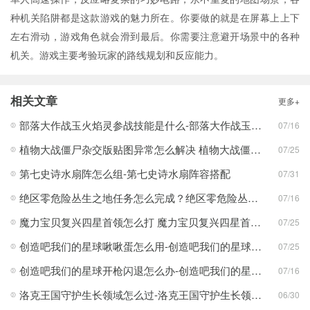
种机关陷阱都是这款游戏的魅力所在。你要做的就是在屏幕上上下
左右滑动，游戏角色就会滑到最后。你需要注意避开场景中的各种
机关。游戏主要考验玩家的路线规划和反应能力。
相关文章
更多+
部落大作战玉火焰灵参战技能是什么-部落大作战玉火焰灵参战技能合集
07/16
植物大战僵尸杂交版贴图异常怎么解决 植物大战僵尸杂交版贴图异常教程
07/25
第七史诗水扇阵怎么组-第七史诗水扇阵容搭配
07/31
绝区零危险丛生之地任务怎么完成？绝区零危险丛生之地任务完成攻略
07/16
魔力宝贝复兴四星首领怎么打 魔力宝贝复兴四星首领打法合集
07/25
创造吧我们的星球啾啾蛋怎么用-创造吧我们的星球啾啾蛋使用攻略
07/25
创造吧我们的星球开枪闪退怎么办-创造吧我们的星球开枪闪退合集
07/16
洛克王国守护生长领域怎么过-洛克王国守护生长领域通关攻略
06/30